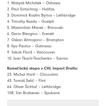
1. Matyáš Michálek – Oshawa
2. Paul Sintschnig – Halifax
3. Dominick Radim Byrtus – Lethbridge
4. Timothy Kazda – Guelph
5. Maximilián Mareš – Rimouski
6. Dario Blengino – Everett
7. Oskari Ahmajarvi – Brampton
8. Ilya Pautov – Gatineau
9. Jakub Floriš – Vancouver
10. Ivan Tkach-Tkachenko – Sarnia
Komeťácká stopa v CHL Import Draftu:
23. Michal Hartl – Chicoutimi
43. Tomáš Selič – Flint
64. Oliver Šichtař – Lethbridge
158. Jan Brabenec – Spokane