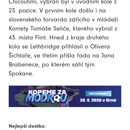
Chicoutimi, vybrán byl v úvodním kole z
23. pozice. V prvním kole došlo i na
slovenského forvarda zářícího v mládeži
Komety Tomáše Seliče, kterého vybral z
43. místa Flint. Hned z kraje druhého
kola se Lethbridge přihlásil o Olivera
Šichtaře, ve třetím přišla řada na Jana
Brabenece, po kterém sáhl tým
Spokane.
Nejlepší desítka: