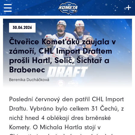
+
☰
30.06.2026
Čtveřice Komeťáků zaujala v
zámoří, CHL Import Draftem
prošli Hartl, Selič, Šichtař a
Brabenec
Berenika Ducháčková
Poslední červnový den patřil CHL Import
Draftu. Vybráno bylo celkem 31 Čechů, z
nichž hned 4 oblékají dres brněnské
Komety. O Michala Hartla stojí v