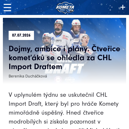
+
☰
07.07.2026
Dojmy, ambice i plány. Čtveřice
komeťáků se ohlédla za CHL
Import Draftem
Berenika Ducháčková
V uplynulém týdnu se uskutečnil CHL
Import Draft, který byl pro hráče Komety
mimořádně úspěšný. Hned čtveřice
modrobílých si získala pozornost v