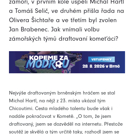
zámoří, v prvním kole uspěli Michal Hartl
a Tomáš Selič, ve druhém přišla řada na
Olivera Šichtaře a ve třetím byl zvolen
Jan Brabenec. Jak vnímali volbu
zámořských týmů draftovaní komeťáci?
Nejvýše draftovaným brněnským hráčem se stal
Michal Hartl, na nějž z 23. místa ukázal tým
Chicoutimi. Cesta mladého talentu bude však i
nadále pokračovat v Kometě. „O tom, že jsem
draftovaný, jsem se dozvěděl na internetu. Přestože
soutěž je skvělá a tým určitě taky, rozhodl jsem se