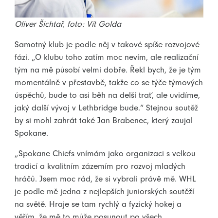
Oliver Šichtař, foto: Vít Golda
Samotný klub je podle něj v takové spíše rozvojové
fázi. „O klubu toho zatím moc nevím, ale realizační
tým na mě působí velmi dobře. Řekl bych, že je tým
momentálně v přestavbě, takže co se týče týmových
úspěchů, bude to asi běh na delší trať, ale uvidíme,
jaký další vývoj v Lethbridge bude.“ Stejnou soutěž
by si mohl zahrát také Jan Brabenec, který zaujal
Spokane.
„Spokane Chiefs vnímám jako organizaci s velkou
tradicí a kvalitním zázemím pro rozvoj mladých
hráčů. Jsem moc rád, že si vybrali právě mě. WHL
je podle mě jedna z nejlepších juniorských soutěží
na světě. Hraje se tam rychlý a fyzický hokej a
věřím, že mě to může posunout po všech