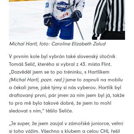
Michal Hartl, foto: Caroline Elizabeth Zalud
V prvním kole byl vybrán také slovenský útočník
Tomáš Selič, kterého si vybral z 43. místa Flint.
„Dozvěděl jsem se to po tréninku, s Hartlíkem
(Michal Hartl, pozn. red.)
jsme to zapnuli na mobilu
a čekali jsme, jaké týmy si nás vyberou. Hartlík byl
draftovaný první, pár jmen za ním jsem byl já, takže
to pro mě bylo takové dobré, že jsem to mohl
sledovat s ním,“ těšilo Seliče.
„Je super, že jsem zaujal v zámořské juniorce, velmi
si toho vážím. Všechno s klubem a celou CHL řešil