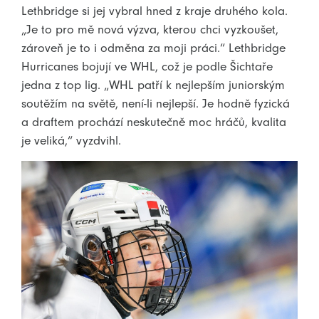
Lethbridge si jej vybral hned z kraje druhého kola.
„Je to pro mě nová výzva, kterou chci vyzkoušet,
zároveň je to i odměna za moji práci.“ Lethbridge
Hurricanes bojují ve WHL, což je podle Šichtaře
jedna z top lig. „WHL patří k nejlepším juniorským
soutěžím na světě, není-li nejlepší. Je hodně fyzická
a draftem prochází neskutečně moc hráčů, kvalita
je veliká,“ vyzdvihl.