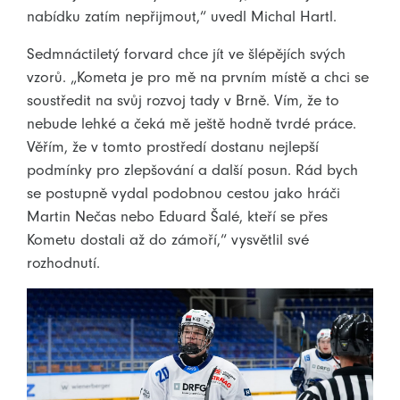
nabídku zatím nepřijmout,“ uvedl Michal Hartl.
Sedmnáctiletý forvard chce jít ve šlépějích svých
vzorů. „Kometa je pro mě na prvním místě a chci se
soustředit na svůj rozvoj tady v Brně. Vím, že to
nebude lehké a čeká mě ještě hodně tvrdé práce.
Věřím, že v tomto prostředí dostanu nejlepší
podmínky pro zlepšování a další posun. Rád bych
se postupně vydal podobnou cestou jako hráči
Martin Nečas nebo Eduard Šalé, kteří se přes
Kometu dostali až do zámoří,“ vysvětlil své
rozhodnutí.