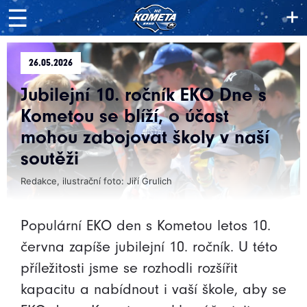
+
☰
26.05.2026
Jubilejní 10. ročník EKO Dne s
Kometou se blíží, o účast
mohou zabojovat školy v naší
soutěži
Redakce, ilustrační foto: Jiří Grulich
Populární EKO den s Kometou letos 10.
června zapíše jubilejní 10. ročník. U této
příležitosti jsme se rozhodli rozšířit
kapacitu a nabídnout i vaší škole, aby se