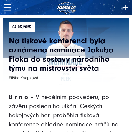
+
☰
04.05.2025
Na tiskové konferenci byla
oznámena nominace Jakuba
Fleka do sestavy národního
týmu na mistrovství světa
Eliška Knapková
B r n o
– V nedělním podvečeru, po
závěru posledního utkání Českých
hokejových her, proběhla tisková
konference ohledně nominace hráčů na