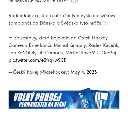
NOMINACE NA MS JE TADY! 🇨🇿
Radim Rulík a jeho realizační tým vyšle na světový
šampionát do Dánska a Švédska tyto hráče. ✨
➖ Ze sestavy, která bojovala na Czech Hockey
Games v Brně končí: Michal Kempný, Radek Kučeřík,
Jan Košťálek, Jiří Černoch, Michal Kovařčík, Ondřej…
pic.twitter.com/e0frqkwSCR
— Český hokej (@czehockey)
May 4, 2025