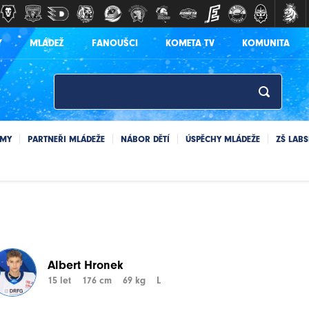
Y
MLÁDEŽ
FANOUŠCI
KOMETA TV
KOMUNITA
ÝMY
PARTNEŘI MLÁDEŽE
NÁBOR DĚTÍ
ÚSPĚCHY MLÁDEŽE
ZŠ LAB
Albert Hronek
15 let
176 cm
69 kg
L