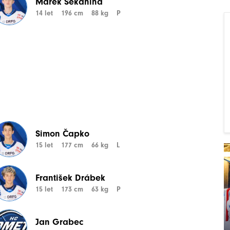
Marek Sekanina
14 let
196 cm
88 kg
P
Simon Čapko
15 let
177 cm
66 kg
L
František Drábek
15 let
173 cm
63 kg
P
Jan Grabec