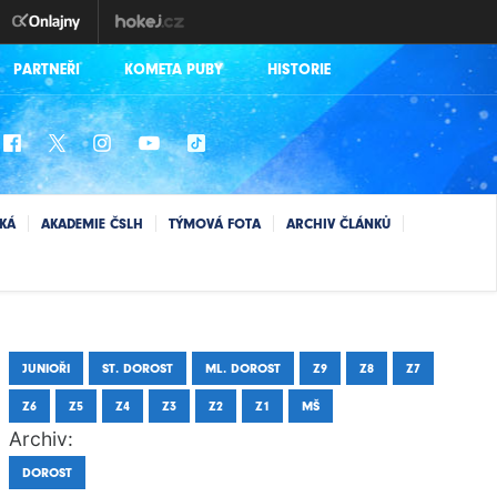
PARTNEŘI
KOMETA PUBY
HISTORIE
SKÁ
AKADEMIE ČSLH
TÝMOVÁ FOTA
ARCHIV ČLÁNKŮ
JUNIOŘI
ST. DOROST
ML. DOROST
Z9
Z8
Z7
Z6
Z5
Z4
Z3
Z2
Z1
MŠ
Archiv:
DOROST