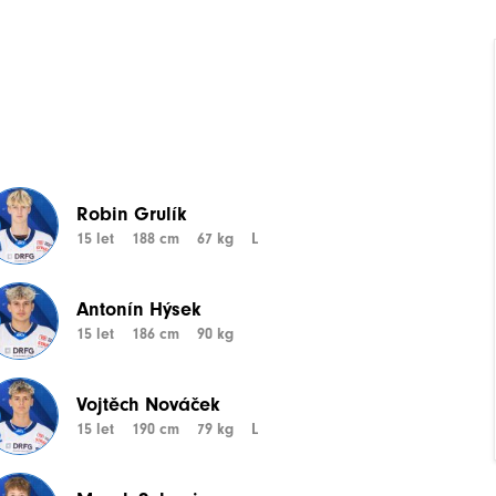
Robin Grulík
15 let
188 cm
67 kg
L
Antonín Hýsek
15 let
186 cm
90 kg
Vojtěch Nováček
15 let
190 cm
79 kg
L