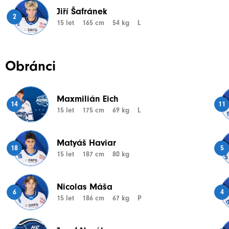
Jiří Šafránek
2
15 let
165 cm
54 kg
L
Obránci
Maxmilián Eich
14
11
15 let
175 cm
69 kg
L
Matyáš Haviar
18
5
15 let
187 cm
80 kg
Nicolas Máša
6
4
15 let
186 cm
67 kg
P