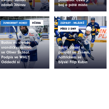
zdolali Jihlavu
boj o páté místo
JUNIORSKÝ HOKEJ
VČERA
ZÁPASY - MLÁDEŽ
PŘED 2 DNY
Budou mi chybět
srandičky, usmívá
Starší dorost si
se Oliver Šichtař.
poradil se Zlínem,
Podpis ve WHL?
hattrickem se
Oddechl si
blýskl Filip Kubín