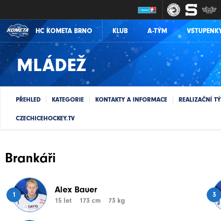
KLUB
A-TÝM
VSTUPENK
HC KOMETA BRNO
MLÁDEŽ
PŘEHLED
KATEGORIE
KONTAKTY A INFORMACE
REALIZAČNÍ T
CZECHICEHOCKEY.TV
Brankáři
Alex Bauer
1
3
15 let
173 cm
73 kg