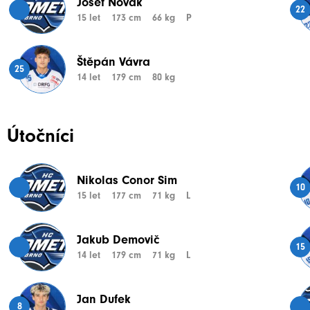
Josef Novák
22
15 let
173 cm
66 kg
P
Štěpán Vávra
25
14 let
179 cm
80 kg
Útočníci
Nikolas Conor Sim
10
15 let
177 cm
71 kg
L
Jakub Demovič
15
14 let
179 cm
71 kg
L
Jan Dufek
8