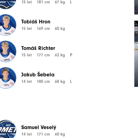
15 let
181 cm
67 kg
L
Tobiáš Hron
15 let
169 cm
60 kg
Tomáš Richter
15 let
177 cm
62 kg
P
Jakub Šebela
14 let
180 cm
68 kg
L
Samuel Veselý
14 let
171 cm
60 kg