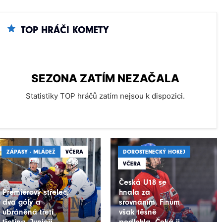
TOP HRÁČI KOMETY
SEZONA ZATÍM NEZAČALA
Statistiky TOP hráčů zatím nejsou k dispozici.
ZÁPASY - MLÁDEŽ
VČERA
DOROSTENECKÝ HOKEJ
VČERA
Česká U18 se
Premiérový střelec,
hnala za
dva góly a
srovnáním, Finům
ubráněná třetí
však těsně
třetina. Junioři
podlehla. Čeká ji