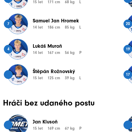
15 let
171 cm
68 kg
L
Samuel Jan Hromek
7
20
14 let
186 cm
85 kg
L
Lukáš Muroň
4
19
14 let
167 cm
56 kg
P
Štěpán Rožnovský
17
15 let
125 cm
39 kg
L
Hráči bez udaného postu
Jan Klusoň
15 let
169 cm
67 kg
P