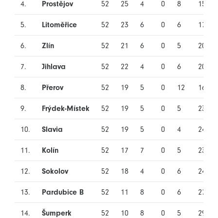
4.
Prostějov
52
25
4
0
8
15
5.
Litoměřice
52
23
6
0
6
17
6.
Zlín
52
21
6
0
5
20
7.
Jihlava
52
22
4
0
6
20
8.
Přerov
52
19
5
0
12
16
9.
Frýdek-Místek
52
19
5
0
5
23
10.
Slavia
52
19
5
0
4
24
11.
Kolín
52
17
7
0
5
23
12.
Sokolov
52
18
4
0
6
24
13.
Pardubice B
52
11
8
0
6
27
14.
Šumperk
52
10
8
0
5
29