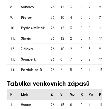
8.
Sokolov
26
12
3
0
2
9
9.
Přerov
26
10
4
0
5
7
10.
Frýdek-Místek
26
12
3
0
0
11
11.
Slavia
26
12
2
0
1
11
12.
Jihlava
26
10
2
0
5
9
13.
Šumperk
26
6
7
0
2
11
14.
Pardubice B
26
7
5
0
1
13
Tabulka venkovních zápasů
P
klub
Z
V
Vp
R
Pp
P
1.
Vsetín
26
15
0
0
1
10