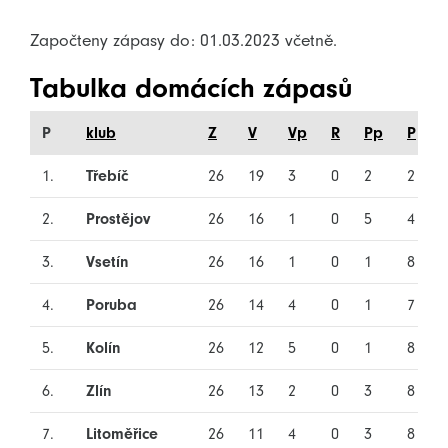
Započteny zápasy do: 01.03.2023 včetně.
Tabulka domácích zápasů
P
klub
Z
V
Vp
R
Pp
P
1.
Třebíč
26
19
3
0
2
2
2.
Prostějov
26
16
1
0
5
4
3.
Vsetín
26
16
1
0
1
8
4.
Poruba
26
14
4
0
1
7
5.
Kolín
26
12
5
0
1
8
6.
Zlín
26
13
2
0
3
8
7.
Litoměřice
26
11
4
0
3
8