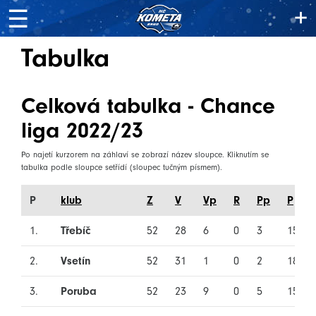
+
☰
Tabulka
Celková tabulka - Chance
liga 2022/23
Po najetí kurzorem na záhlaví se zobrazí název sloupce. Kliknutím se
tabulka podle sloupce setřídí (sloupec tučným písmem).
P
klub
Z
V
Vp
R
Pp
P
1.
Třebíč
52
28
6
0
3
15
2.
Vsetín
52
31
1
0
2
18
3.
Poruba
52
23
9
0
5
15