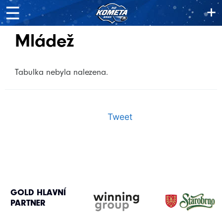
+
☰
Mládež
Tabulka nebyla nalezena.
(id 0 - 2027-Z8-KOM)
Tweet
GOLD HLAVNÍ
PARTNER