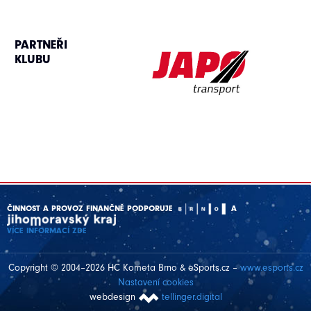
PARTNEŘI
KLUBU
ČINNOST A PROVOZ FINANČNĚ PODPORUJE
A
VÍCE INFORMACÍ ZDE
Copyright © 2004–2026 HC Kometa Brno & eSports.cz –
www.esports.cz
Nastavení cookies
webdesign
tellinger.digital