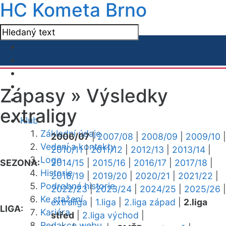
HC Kometa Brno
Zápasy »
Výsledky
extraligy
Klub
Základní údaje
2006/07
|
2007/08
|
2008/09
|
2009/10
|
Vedení a kontakty
2010/11
|
2011/12
|
2012/13
|
2013/14
|
Logo
SEZONA:
2014/15
|
2015/16
|
2016/17
|
2017/18
|
Historie
2018/19
|
2019/20
|
2020/21
|
2021/22
|
Podrobná historie
2022/23
|
2023/24
|
2024/25
|
2025/26
|
Ke stažení
extraliga
|
1.liga
|
2.liga západ
|
2.liga
LIGA:
Kariéra
střed
|
2.liga východ
|
Redakce webu