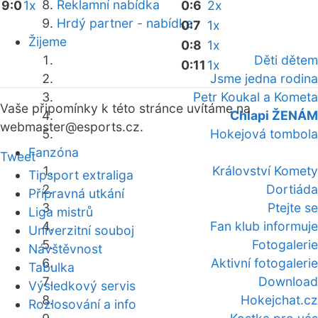
Reklamní nabídka
9:0
1x
0:6
2x
Hrdý partner - nabídka
0:7
1x
Žijeme
0:8
1x
Děti dětem
0:11
1x
Jsme jedna rodina
Petr Koukal a Kometa
Vaše připomínky k této stránce uvítáme na
Chlapi ŽENÁM
webmaster
@esports.cz.
Hokejová tombola
Fanzóna
Tweet
Království Komety
Tipsport extraliga
Dortiáda
Přípravná utkání
Ptejte se
Liga mistrů
Fan klub informuje
Univerzitní souboj
Fotogalerie
Návštěvnost
Aktivní fotogalerie
Tabulka
Download
Výsledkový servis
Hokejchat.cz
Rozlosování a info