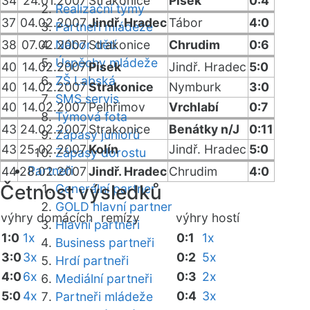
34
24.01.2007
Strakonice
Písek
0:4
Realizační týmy
37
04.02.2007
Jindř. Hradec
Tábor
4:0
Partneři mládeže
38
07.02.2007
Nábor dětí
Strakonice
Chrudim
0:6
Úspěchy mládeže
40
14.02.2007
Písek
Jindř. Hradec
5:0
ZŠ Labská
40
14.02.2007
Strakonice
Nymburk
3:0
SMS servis
40
14.02.2007
Pelhřimov
Vrchlabí
0:7
Týmová fota
43
24.02.2007
Strakonice
Benátky n/J
0:11
Zápasy juniorů
43
25.02.2007
Kolín
Jindř. Hradec
5:0
Zápasy dorostu
Partneři
44
28.02.2007
Jindř. Hradec
Chrudim
4:0
Četnost výsledků
Generální partner
GOLD hlavní partner
výhry domácích
remízy
výhry hostí
Hlavní partneři
1:0
1x
0:1
1x
Business partneři
3:0
3x
0:2
5x
Hrdí partneři
4:0
6x
0:3
2x
Mediální partneři
5:0
4x
0:4
3x
Partneři mládeže