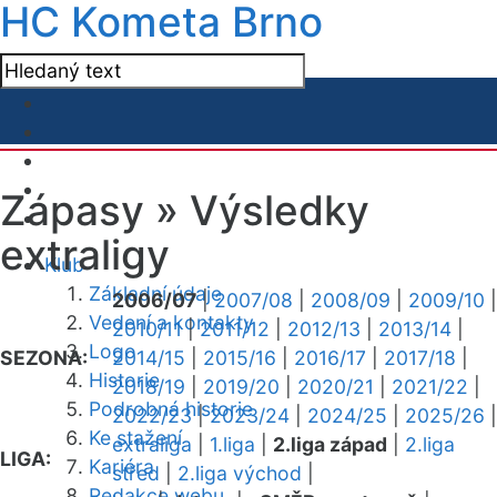
HC Kometa Brno
Zápasy »
Výsledky
extraligy
Klub
Základní údaje
2006/07
|
2007/08
|
2008/09
|
2009/10
|
Vedení a kontakty
2010/11
|
2011/12
|
2012/13
|
2013/14
|
Logo
SEZONA:
2014/15
|
2015/16
|
2016/17
|
2017/18
|
Historie
2018/19
|
2019/20
|
2020/21
|
2021/22
|
Podrobná historie
2022/23
|
2023/24
|
2024/25
|
2025/26
|
Ke stažení
extraliga
|
1.liga
|
2.liga západ
|
2.liga
LIGA:
Kariéra
střed
|
2.liga východ
|
Redakce webu