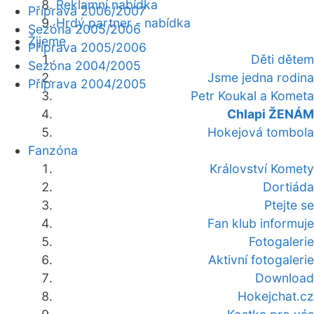
Reklamní nabídka
Příprava 2006/2007
Hrdý partner - nabídka
Sezóna 2005/2006
Žijeme
Příprava 2005/2006
Děti dětem
Sezóna 2004/2005
Jsme jedna rodina
Příprava 2004/2005
Petr Koukal a Kometa
Chlapi ŽENÁM
Hokejová tombola
Fanzóna
Království Komety
Dortiáda
Ptejte se
Fan klub informuje
Fotogalerie
Aktivní fotogalerie
Download
Hokejchat.cz