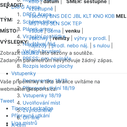
kolo
|
datum
|
SMĚR:
sestupně
|
SEŘADIT:
DRFG Arena
vzestupně
|
DRFG Arena
všechny
BNS
DEC
JBL
KLT
KNO
KOB
MEL
TÝM:
Schéma tribun
MST
RIS
SLN
SOK
TEP
Plánek areny
MÍSTO:
všude
|
doma
|
venku
|
Virtuální prohlídka
všechny
|
remízy
|
výhry v prodl.
|
VÝSLEDKY:
Návštěvní řád
nájezdy
|
prodl. nebo náj.
|
s nulou
|
Veřejné bruslení
Zobrazit
tabulku
této sezóny a soutěže.
PRESS: pro novináře
Zadaným parametrům nevyhovuje žádný zápas.
Rozpis ledové plochy
Vstupenky
Permanentky 18/19
Vaše připomínky k této stránce uvítáme na
Přípravná utkání 18/19
webmaster
@esports.cz.
Vstupenky 18/19
Tweet
Uvolňování míst
Tipsport extraliga
Zvýhodněné
Přípravná utkání
On-line
Liga mistrů
A-tým