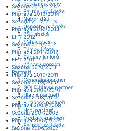
Realizační týmy
Sezóna 2013/2014
Partneři mládeže
Příprava 2013/2014
Nábor dětí
Sezóna 2012/2013
Úspěchy mládeže
Příprava 2012/2013
ZŠ Labská
EHT 2012
SMS servis
Sezóna 2011/2012
Týmová fota
Příprava 2011/2012
Zápasy juniorů
EHT 2011
Zápasy dorostu
Sezóna 2010/2011
Partneři
Příprava 2010/2011
Generální partner
Sezóna 2009/2010
GOLD hlavní partner
Příprava 2009/2010
Hlavní partneři
Sezóna 2008/2009
Business partneři
Příprava 2008/2009
Hrdí partneři
Sezóna 2007/2008
Mediální partneři
Příprava 2007/2008
Partneři mládeže
Sezóna 2006/2007