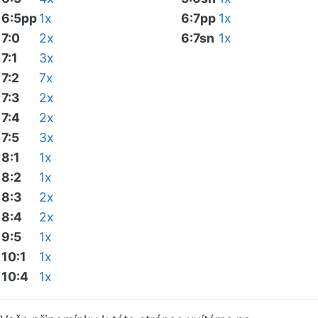
6:5pp
1x
6:7pp
1x
7:0
2x
6:7sn
1x
7:1
3x
7:2
7x
7:3
2x
7:4
2x
7:5
3x
8:1
1x
8:2
1x
8:3
2x
8:4
2x
9:5
1x
10:1
1x
10:4
1x