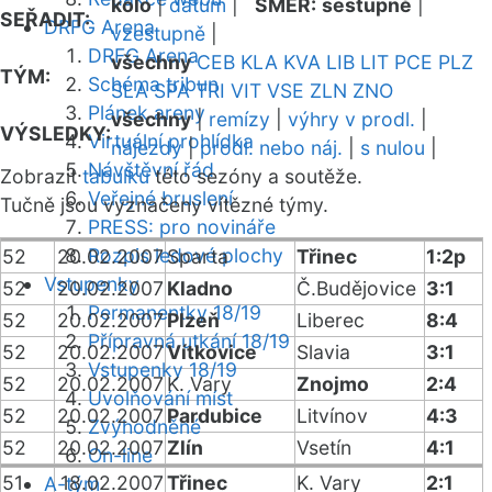
kolo
|
datum
|
SMĚR:
sestupně
|
SEŘADIT:
DRFG Arena
vzestupně
|
DRFG Arena
všechny
CEB
KLA
KVA
LIB
LIT
PCE
PLZ
TÝM:
Schéma tribun
SLA
SPA
TRI
VIT
VSE
ZLN
ZNO
Plánek areny
všechny
|
remízy
|
výhry v prodl.
|
VÝSLEDKY:
Virtuální prohlídka
nájezdy
|
prodl. nebo náj.
|
s nulou
|
Návštěvní řád
Zobrazit
tabulku
této sezóny a soutěže.
Veřejné bruslení
Tučně jsou vyznačeny vítězné týmy.
PRESS: pro novináře
Rozpis ledové plochy
52
20.02.2007
Sparta
Třinec
1:2p
Vstupenky
52
20.02.2007
Kladno
Č.Budějovice
3:1
Permanentky 18/19
52
20.02.2007
Plzeň
Liberec
8:4
Přípravná utkání 18/19
52
20.02.2007
Vítkovice
Slavia
3:1
Vstupenky 18/19
52
20.02.2007
K. Vary
Znojmo
2:4
Uvolňování míst
52
20.02.2007
Pardubice
Litvínov
4:3
Zvýhodněné
52
20.02.2007
Zlín
Vsetín
4:1
On-line
51
18.02.2007
Třinec
K. Vary
2:1
A-tým