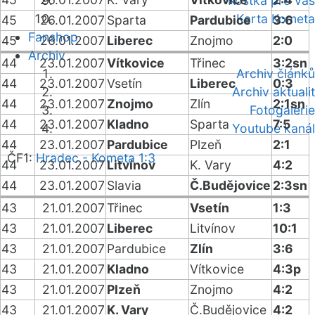
Kostka pro vás
Karta Kometa
45
26.01.2007
Sparta
Pardubice
3:6
Fanshop
45
26.01.2007
Liberec
Znojmo
2:0
Archiv
44
23.01.2007
Vítkovice
Třinec
3:2sn
Archiv článků
44
23.01.2007
Vsetín
Liberec
0:3
Archiv aktualit
44
23.01.2007
Znojmo
Zlín
2:1sn
Fotogalerie
44
23.01.2007
Kladno
Sparta
7:5
Youtube kanál
44
23.01.2007
Pardubice
Plzeň
2:1
ČF1:
Hradec - Kometa 1:3
44
23.01.2007
Litvínov
K. Vary
4:2
44
23.01.2007
Slavia
Č.Budějovice
2:3sn
43
21.01.2007
Třinec
Vsetín
1:3
43
21.01.2007
Liberec
Litvínov
10:1
43
21.01.2007
Pardubice
Zlín
3:6
43
21.01.2007
Kladno
Vítkovice
4:3p
43
21.01.2007
Plzeň
Znojmo
4:2
43
21.01.2007
K. Vary
Č.Budějovice
4:2