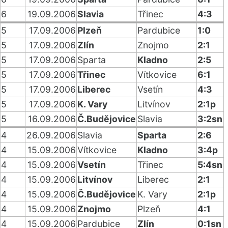
6
19.09.2006
Slavia
Třinec
4:3
5
17.09.2006
Plzeň
Pardubice
1:0
5
17.09.2006
Zlín
Znojmo
2:1
5
17.09.2006
Sparta
Kladno
2:5
5
17.09.2006
Třinec
Vítkovice
6:1
5
17.09.2006
Liberec
Vsetín
4:3
5
17.09.2006
K. Vary
Litvínov
2:1p
5
16.09.2006
Č.Budějovice
Slavia
3:2sn
4
26.09.2006
Slavia
Sparta
2:6
4
15.09.2006
Vítkovice
Kladno
3:4p
4
15.09.2006
Vsetín
Třinec
5:4sn
4
15.09.2006
Litvínov
Liberec
2:1
4
15.09.2006
Č.Budějovice
K. Vary
2:1p
4
15.09.2006
Znojmo
Plzeň
4:1
4
15.09.2006
Pardubice
Zlín
0:1sn