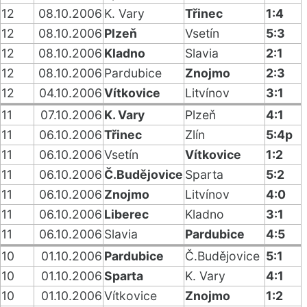
12
08.10.2006
K. Vary
Třinec
1:4
12
08.10.2006
Plzeň
Vsetín
5:3
12
08.10.2006
Kladno
Slavia
2:1
12
08.10.2006
Pardubice
Znojmo
2:3
12
04.10.2006
Vítkovice
Litvínov
3:1
11
07.10.2006
K. Vary
Plzeň
4:1
11
06.10.2006
Třinec
Zlín
5:4p
11
06.10.2006
Vsetín
Vítkovice
1:2
11
06.10.2006
Č.Budějovice
Sparta
5:2
11
06.10.2006
Znojmo
Litvínov
4:0
11
06.10.2006
Liberec
Kladno
3:1
11
06.10.2006
Slavia
Pardubice
4:5
10
01.10.2006
Pardubice
Č.Budějovice
5:1
10
01.10.2006
Sparta
K. Vary
4:1
10
01.10.2006
Vítkovice
Znojmo
1:2