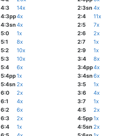
4:3
14x
2:3sn
4x
4:3pp
4x
2:4
11x
4:3sn
4x
2:5
7x
5:0
1x
2:6
2x
5:1
8x
2:7
1x
5:2
10x
2:9
1x
5:3
10x
3:4
8x
5:4
6x
3:4pp
4x
5:4pp
1x
3:4sn
6x
5:4sn
2x
3:5
1x
6:0
2x
3:6
4x
6:1
4x
3:7
1x
6:2
6x
4:5
2x
6:3
2x
4:5pp
1x
6:4
1x
4:5sn
2x
6:5
4x
5:6sn
1x