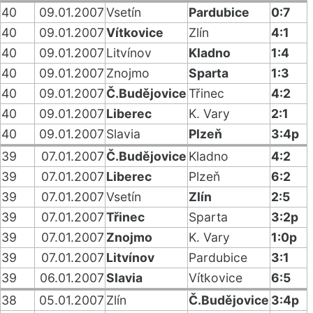
40
09.01.2007
Vsetín
Pardubice
0:7
40
09.01.2007
Vítkovice
Zlín
4:1
40
09.01.2007
Litvínov
Kladno
1:4
40
09.01.2007
Znojmo
Sparta
1:3
40
09.01.2007
Č.Budějovice
Třinec
4:2
40
09.01.2007
Liberec
K. Vary
2:1
40
09.01.2007
Slavia
Plzeň
3:4p
39
07.01.2007
Č.Budějovice
Kladno
4:2
39
07.01.2007
Liberec
Plzeň
6:2
39
07.01.2007
Vsetín
Zlín
2:5
39
07.01.2007
Třinec
Sparta
3:2p
39
07.01.2007
Znojmo
K. Vary
1:0p
39
07.01.2007
Litvínov
Pardubice
3:1
39
06.01.2007
Slavia
Vítkovice
6:5
38
05.01.2007
Zlín
Č.Budějovice
3:4p