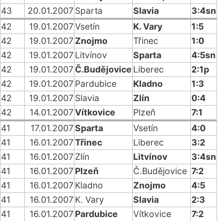
43
20.01.2007
Sparta
Slavia
3:4sn
42
19.01.2007
Vsetín
K. Vary
1:5
42
19.01.2007
Znojmo
Třinec
1:0
42
19.01.2007
Litvínov
Sparta
4:5sn
42
19.01.2007
Č.Budějovice
Liberec
2:1p
42
19.01.2007
Pardubice
Kladno
1:3
42
19.01.2007
Slavia
Zlín
0:4
42
14.01.2007
Vítkovice
Plzeň
7:1
41
17.01.2007
Sparta
Vsetín
4:0
41
16.01.2007
Třinec
Liberec
3:2
41
16.01.2007
Zlín
Litvínov
3:4sn
41
16.01.2007
Plzeň
Č.Budějovice
7:2
41
16.01.2007
Kladno
Znojmo
4:5
41
16.01.2007
K. Vary
Slavia
2:3
41
16.01.2007
Pardubice
Vítkovice
7:2