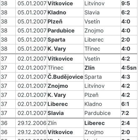
38
05.01.2007
Vítkovice
Litvínov
9:5
38
05.01.2007
Kladno
Slavia
6:2
38
05.01.2007
Plzeň
Vsetín
4:0
38
05.01.2007
Pardubice
Znojmo
4:0
38
05.01.2007
Sparta
Liberec
2:0
38
05.01.2007
K. Vary
Třinec
4:0
37
02.01.2007
Vítkovice
Vsetín
4:2
37
02.01.2007
Třinec
Zlín
4:5sn
37
02.01.2007
Č.Budějovice
Sparta
4:3
37
02.01.2007
Znojmo
Litvínov
4:2
37
02.01.2007
K. Vary
Plzeň
4:2
37
02.01.2007
Liberec
Kladno
6:1
37
02.01.2007
Slavia
Pardubice
7:2
36
29.12.2006
Zlín
Liberec
2:4
36
29.12.2006
Vítkovice
Znojmo
2:0