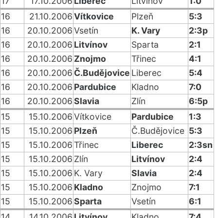
17
17.10.2006
Liberec
Litvínov
1:0
16
21.10.2006
Vítkovice
Plzeň
5:3
16
20.10.2006
Vsetín
K. Vary
2:3p
16
20.10.2006
Litvínov
Sparta
2:1
16
20.10.2006
Znojmo
Třinec
4:1
16
20.10.2006
Č.Budějovice
Liberec
5:4
16
20.10.2006
Pardubice
Kladno
7:0
16
20.10.2006
Slavia
Zlín
6:5p
15
15.10.2006
Vítkovice
Pardubice
1:3
15
15.10.2006
Plzeň
Č.Budějovice
5:3
15
15.10.2006
Třinec
Liberec
2:3sn
15
15.10.2006
Zlín
Litvínov
2:4
15
15.10.2006
K. Vary
Slavia
2:4
15
15.10.2006
Kladno
Znojmo
7:1
15
15.10.2006
Sparta
Vsetín
6:1
14
14.10.2006
Litvínov
Kladno
7:4