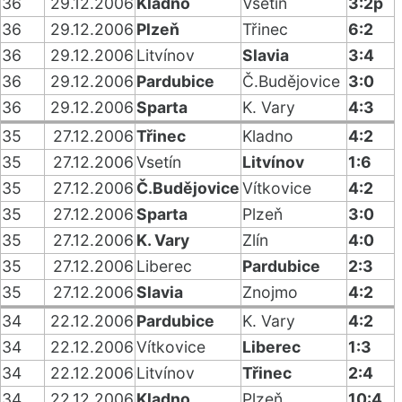
36
29.12.2006
Kladno
Vsetín
3:2p
36
29.12.2006
Plzeň
Třinec
6:2
36
29.12.2006
Litvínov
Slavia
3:4
36
29.12.2006
Pardubice
Č.Budějovice
3:0
36
29.12.2006
Sparta
K. Vary
4:3
35
27.12.2006
Třinec
Kladno
4:2
35
27.12.2006
Vsetín
Litvínov
1:6
35
27.12.2006
Č.Budějovice
Vítkovice
4:2
35
27.12.2006
Sparta
Plzeň
3:0
35
27.12.2006
K. Vary
Zlín
4:0
35
27.12.2006
Liberec
Pardubice
2:3
35
27.12.2006
Slavia
Znojmo
4:2
34
22.12.2006
Pardubice
K. Vary
4:2
34
22.12.2006
Vítkovice
Liberec
1:3
34
22.12.2006
Litvínov
Třinec
2:4
34
22.12.2006
Kladno
Plzeň
10:4