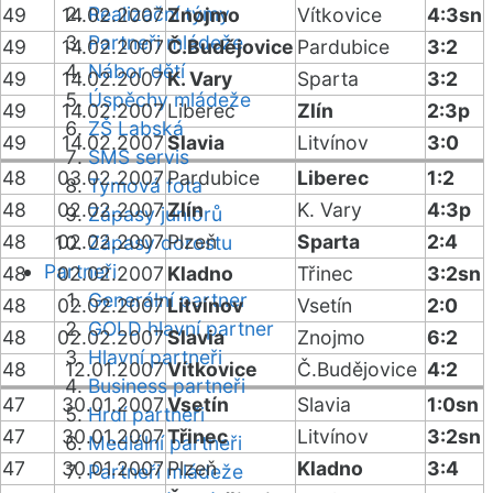
Realizační týmy
49
14.02.2007
Znojmo
Vítkovice
4:3sn
Partneři mládeže
49
14.02.2007
Č.Budějovice
Pardubice
3:2
Nábor dětí
49
14.02.2007
K. Vary
Sparta
3:2
Úspěchy mládeže
49
14.02.2007
Liberec
Zlín
2:3p
ZŠ Labská
49
14.02.2007
Slavia
Litvínov
3:0
SMS servis
48
03.02.2007
Pardubice
Liberec
1:2
Týmová fota
48
02.02.2007
Zlín
K. Vary
4:3p
Zápasy juniorů
48
02.02.2007
Plzeň
Sparta
2:4
Zápasy dorostu
Partneři
48
02.02.2007
Kladno
Třinec
3:2sn
Generální partner
48
02.02.2007
Litvínov
Vsetín
2:0
GOLD hlavní partner
48
02.02.2007
Slavia
Znojmo
6:2
Hlavní partneři
48
12.01.2007
Vítkovice
Č.Budějovice
4:2
Business partneři
47
30.01.2007
Vsetín
Slavia
1:0sn
Hrdí partneři
47
30.01.2007
Třinec
Litvínov
3:2sn
Mediální partneři
47
30.01.2007
Plzeň
Kladno
3:4
Partneři mládeže