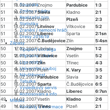
Soupiska
51
18.02.2007
Znojmo
Pardubice
1:3
Změny v kádru
51
18.02.2007
Slavia
Kladno
2:1
Realizační tým
51
18.02.2007
Vsetín
Plzeň
2:3
Statistiky
51
18.02.2007
Litvínov
Vítkovice
5:2
Zranění / nemocní hráči
51
18.02.2007
Liberec
Sparta
2:1sn
Dresy 2018/19
51
18.02.2007
Č.Budějovice
Zlín
5:4sn
Zápasy
50
17.02.2007
Litvínov
Znojmo
1:2
Tipsport extraliga
50
16.02.2007
Přípravná utkání
Vítkovice
Vsetín
5:2
Liga mistrů
50
16.02.2007
Zlín
Třinec
4:3
Univerzitní souboj
50
16.02.2007
Plzeň
K. Vary
3:5
Návštěvnost
50
16.02.2007
Pardubice
Slavia
3:2
Tabulka
50
16.02.2007
Sparta
Č.Budějovice
6:5
Výsledkový servis
50
16.02.2007
Kladno
Liberec
6:7sn
Rozlosování a info
49
14.02.2007
Vsetín
Kladno
2:6
Mládež
49
14.02.2007
Třinec
Plzeň
2:1
Kontakty a informace