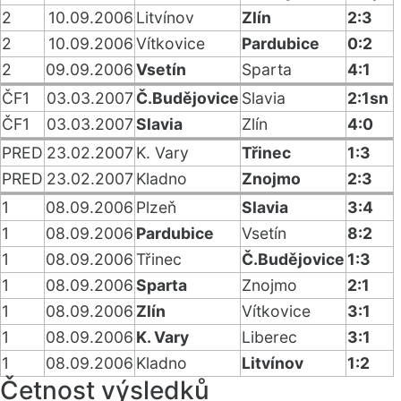
2
10.09.2006
Litvínov
Zlín
2:3
2
10.09.2006
Vítkovice
Pardubice
0:2
2
09.09.2006
Vsetín
Sparta
4:1
ČF1
03.03.2007
Č.Budějovice
Slavia
2:1sn
ČF1
03.03.2007
Slavia
Zlín
4:0
PRED
23.02.2007
K. Vary
Třinec
1:3
PRED
23.02.2007
Kladno
Znojmo
2:3
1
08.09.2006
Plzeň
Slavia
3:4
1
08.09.2006
Pardubice
Vsetín
8:2
1
08.09.2006
Třinec
Č.Budějovice
1:3
1
08.09.2006
Sparta
Znojmo
2:1
1
08.09.2006
Zlín
Vítkovice
3:1
1
08.09.2006
K. Vary
Liberec
3:1
1
08.09.2006
Kladno
Litvínov
1:2
Četnost výsledků