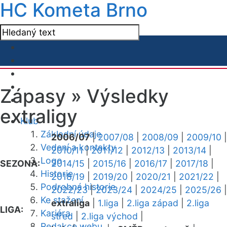
HC Kometa Brno
Zápasy »
Výsledky
extraligy
Klub
Základní údaje
2006/07
|
2007/08
|
2008/09
|
2009/10
|
Vedení a kontakty
2010/11
|
2011/12
|
2012/13
|
2013/14
|
Logo
SEZONA:
2014/15
|
2015/16
|
2016/17
|
2017/18
|
Historie
2018/19
|
2019/20
|
2020/21
|
2021/22
|
Podrobná historie
2022/23
|
2023/24
|
2024/25
|
2025/26
|
Ke stažení
extraliga
|
1.liga
|
2.liga západ
|
2.liga
LIGA:
Kariéra
střed
|
2.liga východ
|
Redakce webu