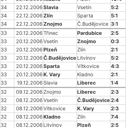
34
22.12.2006
Slavia
Vsetín
5:2
34
22.12.2006
Zlín
Sparta
5:1
34
22.12.2006
Znojmo
Č.Budějovice
3:1
33
20.12.2006
Třinec
Pardubice
2:5
33
20.12.2006
Vsetín
Znojmo
0:3
33
20.12.2006
Plzeň
Zlín
2:1
33
20.12.2006
Č.Budějovice
Litvínov
5:2
33
20.12.2006
Sparta
Vítkovice
4:3
33
20.12.2006
K. Vary
Kladno
2:1
33
19.12.2006
Slavia
Liberec
1:4
32
09.12.2006
Znojmo
Liberec
2:3
32
08.12.2006
Vsetín
Č.Budějovice
2:4
32
08.12.2006
Vítkovice
K. Vary
2:3
32
08.12.2006
Kladno
Zlín
7:4
32
08.12.2006
Litvínov
Plzeň
2:5