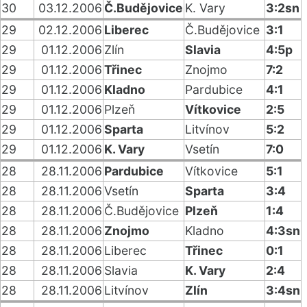
30
03.12.2006
Č.Budějovice
K. Vary
3:2sn
29
02.12.2006
Liberec
Č.Budějovice
3:1
29
01.12.2006
Zlín
Slavia
4:5p
29
01.12.2006
Třinec
Znojmo
7:2
29
01.12.2006
Kladno
Pardubice
4:1
29
01.12.2006
Plzeň
Vítkovice
2:5
29
01.12.2006
Sparta
Litvínov
5:2
29
01.12.2006
K. Vary
Vsetín
7:0
28
28.11.2006
Pardubice
Vítkovice
5:1
28
28.11.2006
Vsetín
Sparta
3:4
28
28.11.2006
Č.Budějovice
Plzeň
1:4
28
28.11.2006
Znojmo
Kladno
4:3sn
28
28.11.2006
Liberec
Třinec
0:1
28
28.11.2006
Slavia
K. Vary
2:4
28
28.11.2006
Litvínov
Zlín
3:4sn