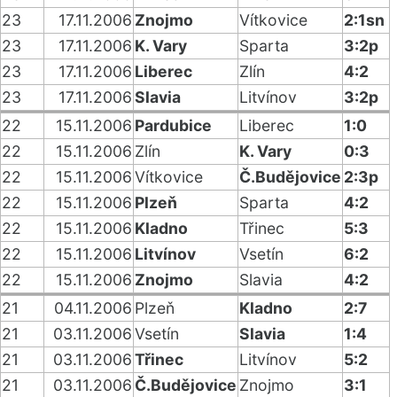
23
17.11.2006
Znojmo
Vítkovice
2:1sn
23
17.11.2006
K. Vary
Sparta
3:2p
23
17.11.2006
Liberec
Zlín
4:2
23
17.11.2006
Slavia
Litvínov
3:2p
22
15.11.2006
Pardubice
Liberec
1:0
22
15.11.2006
Zlín
K. Vary
0:3
22
15.11.2006
Vítkovice
Č.Budějovice
2:3p
22
15.11.2006
Plzeň
Sparta
4:2
22
15.11.2006
Kladno
Třinec
5:3
22
15.11.2006
Litvínov
Vsetín
6:2
22
15.11.2006
Znojmo
Slavia
4:2
21
04.11.2006
Plzeň
Kladno
2:7
21
03.11.2006
Vsetín
Slavia
1:4
21
03.11.2006
Třinec
Litvínov
5:2
21
03.11.2006
Č.Budějovice
Znojmo
3:1