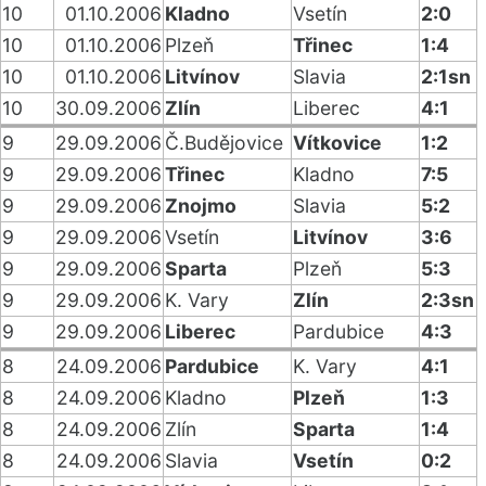
10
01.10.2006
Kladno
Vsetín
2:0
10
01.10.2006
Plzeň
Třinec
1:4
10
01.10.2006
Litvínov
Slavia
2:1sn
10
30.09.2006
Zlín
Liberec
4:1
9
29.09.2006
Č.Budějovice
Vítkovice
1:2
9
29.09.2006
Třinec
Kladno
7:5
9
29.09.2006
Znojmo
Slavia
5:2
9
29.09.2006
Vsetín
Litvínov
3:6
9
29.09.2006
Sparta
Plzeň
5:3
9
29.09.2006
K. Vary
Zlín
2:3sn
9
29.09.2006
Liberec
Pardubice
4:3
8
24.09.2006
Pardubice
K. Vary
4:1
8
24.09.2006
Kladno
Plzeň
1:3
8
24.09.2006
Zlín
Sparta
1:4
8
24.09.2006
Slavia
Vsetín
0:2