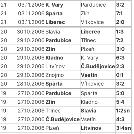
21
03.11.2006
K. Vary
Pardubice
3:2
21
03.11.2006
Sparta
Zlín
7:1
21
03.11.2006
Liberec
Vítkovice
2:0
20
30.10.2006
Slavia
Liberec
1:3
20
29.10.2006
Pardubice
Třinec
7:2
20
29.10.2006
Zlín
Plzeň
3:0
20
29.10.2006
Kladno
K. Vary
6:3
20
29.10.2006
Litvínov
Č.Budějovice
2:3
20
29.10.2006
Znojmo
Vsetín
0:1
20
28.10.2006
Sparta
Vítkovice
3:2
19
27.10.2006
Pardubice
Sparta
5:0
19
27.10.2006
Zlín
Kladno
5:4
19
27.10.2006
Třinec
Slavia
1:2sn
19
27.10.2006
Č.Budějovice
Vsetín
4:3
19
27.10.2006
Plzeň
Litvínov
3:4sn