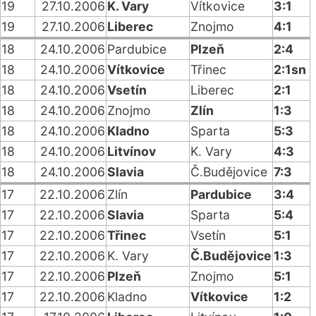
19
27.10.2006
K. Vary
Vítkovice
3:1
19
27.10.2006
Liberec
Znojmo
4:1
18
24.10.2006
Pardubice
Plzeň
2:4
18
24.10.2006
Vítkovice
Třinec
2:1sn
18
24.10.2006
Vsetín
Liberec
2:1
18
24.10.2006
Znojmo
Zlín
1:3
18
24.10.2006
Kladno
Sparta
5:3
18
24.10.2006
Litvínov
K. Vary
4:3
18
24.10.2006
Slavia
Č.Budějovice
7:3
17
22.10.2006
Zlín
Pardubice
3:4
17
22.10.2006
Slavia
Sparta
5:4
17
22.10.2006
Třinec
Vsetín
5:1
17
22.10.2006
K. Vary
Č.Budějovice
1:3
17
22.10.2006
Plzeň
Znojmo
5:1
17
22.10.2006
Kladno
Vítkovice
1:2