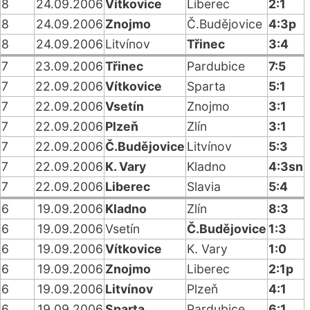
8
24.09.2006
Vítkovice
Liberec
2:1
8
24.09.2006
Znojmo
Č.Budějovice
4:3p
8
24.09.2006
Litvínov
Třinec
3:4
7
23.09.2006
Třinec
Pardubice
7:5
7
22.09.2006
Vítkovice
Sparta
5:1
7
22.09.2006
Vsetín
Znojmo
3:1
7
22.09.2006
Plzeň
Zlín
3:1
7
22.09.2006
Č.Budějovice
Litvínov
5:3
7
22.09.2006
K. Vary
Kladno
4:3sn
7
22.09.2006
Liberec
Slavia
5:4
6
19.09.2006
Kladno
Zlín
8:3
6
19.09.2006
Vsetín
Č.Budějovice
1:3
6
19.09.2006
Vítkovice
K. Vary
1:0
6
19.09.2006
Znojmo
Liberec
2:1p
6
19.09.2006
Litvínov
Plzeň
4:1
6
19.09.2006
Sparta
Pardubice
6:1