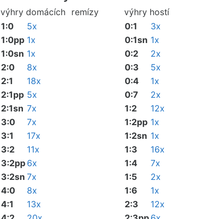
výhry domácích
remízy
výhry hostí
1:0
5x
0:1
3x
1:0pp
1x
0:1sn
1x
1:0sn
1x
0:2
2x
2:0
8x
0:3
5x
2:1
18x
0:4
1x
2:1pp
5x
0:7
2x
2:1sn
7x
1:2
12x
3:0
7x
1:2pp
1x
3:1
17x
1:2sn
1x
3:2
11x
1:3
16x
3:2pp
6x
1:4
7x
3:2sn
7x
1:5
2x
4:0
8x
1:6
1x
4:1
13x
2:3
12x
4:2
20x
2:3pp
6x