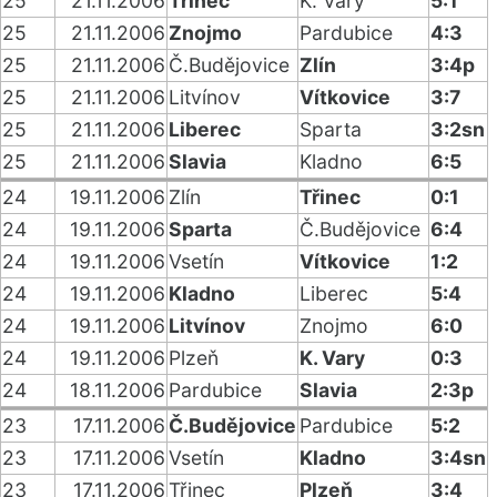
25
21.11.2006
Třinec
K. Vary
5:1
25
21.11.2006
Znojmo
Pardubice
4:3
25
21.11.2006
Č.Budějovice
Zlín
3:4p
25
21.11.2006
Litvínov
Vítkovice
3:7
25
21.11.2006
Liberec
Sparta
3:2sn
25
21.11.2006
Slavia
Kladno
6:5
24
19.11.2006
Zlín
Třinec
0:1
24
19.11.2006
Sparta
Č.Budějovice
6:4
24
19.11.2006
Vsetín
Vítkovice
1:2
24
19.11.2006
Kladno
Liberec
5:4
24
19.11.2006
Litvínov
Znojmo
6:0
24
19.11.2006
Plzeň
K. Vary
0:3
24
18.11.2006
Pardubice
Slavia
2:3p
23
17.11.2006
Č.Budějovice
Pardubice
5:2
23
17.11.2006
Vsetín
Kladno
3:4sn
23
17.11.2006
Třinec
Plzeň
3:4