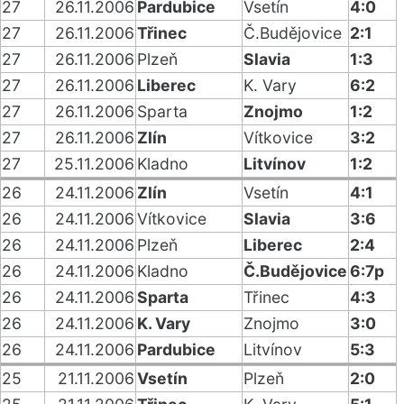
27
26.11.2006
Pardubice
Vsetín
4:0
27
26.11.2006
Třinec
Č.Budějovice
2:1
27
26.11.2006
Plzeň
Slavia
1:3
27
26.11.2006
Liberec
K. Vary
6:2
27
26.11.2006
Sparta
Znojmo
1:2
27
26.11.2006
Zlín
Vítkovice
3:2
27
25.11.2006
Kladno
Litvínov
1:2
26
24.11.2006
Zlín
Vsetín
4:1
26
24.11.2006
Vítkovice
Slavia
3:6
26
24.11.2006
Plzeň
Liberec
2:4
26
24.11.2006
Kladno
Č.Budějovice
6:7p
26
24.11.2006
Sparta
Třinec
4:3
26
24.11.2006
K. Vary
Znojmo
3:0
26
24.11.2006
Pardubice
Litvínov
5:3
25
21.11.2006
Vsetín
Plzeň
2:0