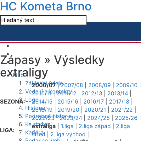
HC Kometa Brno
Zápasy »
Výsledky
extraligy
Klub
Základní údaje
2006/07
|
2007/08
|
2008/09
|
2009/10
|
Vedení a kontakty
2010/11
|
2011/12
|
2012/13
|
2013/14
|
Logo
SEZONA:
2014/15
|
2015/16
|
2016/17
|
2017/18
|
Historie
2018/19
|
2019/20
|
2020/21
|
2021/22
|
Podrobná historie
2022/23
|
2023/24
|
2024/25
|
2025/26
|
Ke stažení
extraliga
|
1.liga
|
2.liga západ
|
2.liga
LIGA:
Kariéra
střed
|
2.liga východ
|
Redakce webu