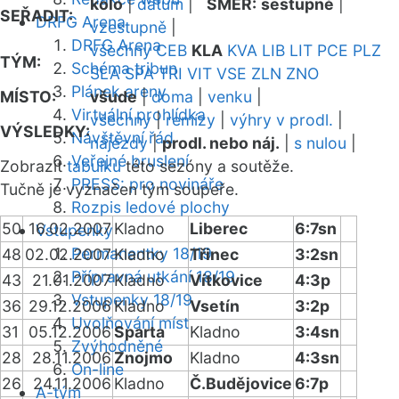
kolo
|
datum
|
SMĚR:
sestupně
|
SEŘADIT:
DRFG Arena
vzestupně
|
DRFG Arena
všechny
CEB
KLA
KVA
LIB
LIT
PCE
PLZ
TÝM:
Schéma tribun
SLA
SPA
TRI
VIT
VSE
ZLN
ZNO
Plánek areny
MÍSTO:
všude
|
doma
|
venku
|
Virtuální prohlídka
všechny
|
remízy
|
výhry v prodl.
|
VÝSLEDKY:
Návštěvní řád
nájezdy
|
prodl. nebo náj.
|
s nulou
|
Veřejné bruslení
Zobrazit
tabulku
této sezóny a soutěže.
PRESS: pro novináře
Tučně je vyznačen tým soupeře.
Rozpis ledové plochy
50
16.02.2007
Kladno
Liberec
6:7sn
Vstupenky
Permanentky 18/19
48
02.02.2007
Kladno
Třinec
3:2sn
Přípravná utkání 18/19
43
21.01.2007
Kladno
Vítkovice
4:3p
Vstupenky 18/19
36
29.12.2006
Kladno
Vsetín
3:2p
Uvolňování míst
31
05.12.2006
Sparta
Kladno
3:4sn
Zvýhodněné
28
28.11.2006
Znojmo
Kladno
4:3sn
On-line
26
24.11.2006
Kladno
Č.Budějovice
6:7p
A-tým