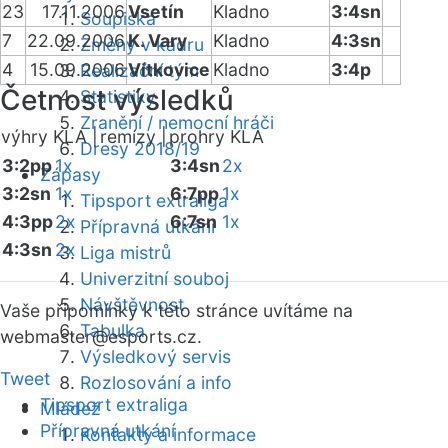
23
17.11.2006
Vsetín
Kladno
3:4sn
Soupiska
7
22.09.2006
K. Vary
Kladno
4:3sn
Změny v kádru
4
15.09.2006
Vítkovice
Kladno
3:4p
Realizační tým
Četnost výsledků
Statistiky
Zranění / nemocní hráči
výhry KLA |
remízy |
prohry KLA
Dresy 2018/19
3:2pp
1x
3:4sn
2x
Zápasy
3:2sn
1x
6:7pp
1x
Tipsport extraliga
4:3pp
2x
6:7sn
1x
Přípravná utkání
4:3sn
2x
Liga mistrů
Univerzitní souboj
Návštěvnost
Vaše připomínky k této stránce uvítáme na
Tabulka
webmaster
@esports.cz.
Výsledkový servis
Tweet
Rozlosování a info
Tipsport extraliga
Mládež
Přípravná utkání
Kontakty a informace