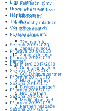
Liga mistrů
Realizační týmy
Univerzitní souboj
Partneři mládeže
Návštěvnost
Nábor dětí
Tabulka
Úspěchy mládeže
Výsledkový servis
ZŠ Labská
Rozlosování a info
SMS servis
Týmová fota
Sezóna 2019/2020
Zápasy juniorů
Příprava 2019/2020
Zápasy dorostu
Příprava 2018/2019
Partneři
Liga mistrů 2017/2018
Generální partner
Sezóna 2017/2018
GOLD hlavní partner
Příprava 2017/2018
Hlavní partneři
Sezóna 2016/2017
Business partneři
Příprava 2016/2017
Hrdí partneři
Sezóna 2015/2016
Mediální partneři
Příprava 2015/2016
Partneři mládeže
Sezóna 2014/2015