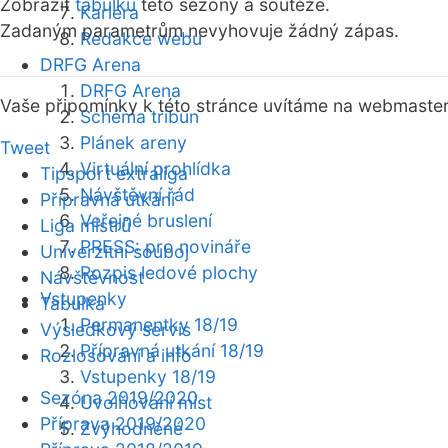
Zobrazit
tabulku
této sezóny a soutěže.
Kariéra
Zadaným parametrům nevyhovuje žádný zápas.
Redakce webu
DRFG Arena
DRFG Arena
Vaše připomínky k této stránce uvítáme na webmaste
Schéma tribun
Plánek areny
Tweet
Virtuální prohlídka
Tipsport extraliga
Návštěvní řád
Přípravná utkání
Veřejné bruslení
Liga mistrů
PRESS: pro novináře
Univerzitní souboj
Rozpis ledové plochy
Návštěvnost
Vstupenky
Tabulka
Permanentky 18/19
Výsledkový servis
Přípravná utkání 18/19
Rozlosování a info
Vstupenky 18/19
Sezóna 2019/2020
Uvolňování míst
Příprava 2019/2020
Zvýhodněné