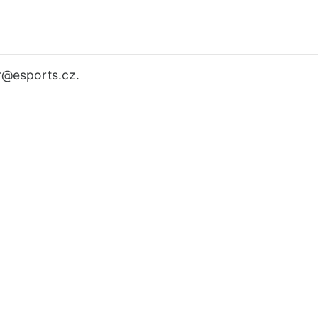
r
@esports.cz.