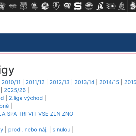
igy
|
2010/11
|
2011/12
|
2012/13
|
2013/14
|
2014/15
|
2015
|
2025/26
|
ed
|
2.liga východ
|
upně
|
LA
SPA
TRI
VIT
VSE
ZLN
ZNO
dy
|
prodl. nebo náj.
|
s nulou
|