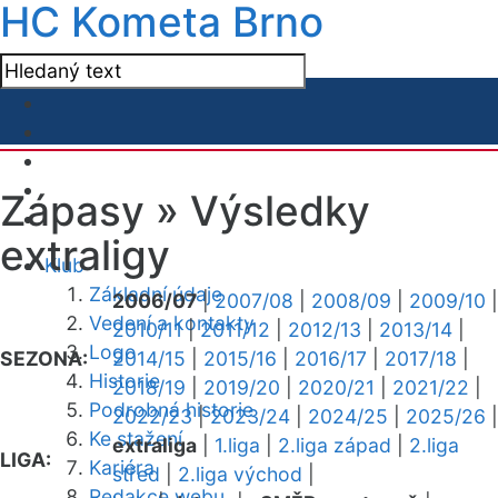
HC Kometa Brno
Zápasy »
Výsledky
extraligy
Klub
Základní údaje
2006/07
|
2007/08
|
2008/09
|
2009/10
|
Vedení a kontakty
2010/11
|
2011/12
|
2012/13
|
2013/14
|
Logo
SEZONA:
2014/15
|
2015/16
|
2016/17
|
2017/18
|
Historie
2018/19
|
2019/20
|
2020/21
|
2021/22
|
Podrobná historie
2022/23
|
2023/24
|
2024/25
|
2025/26
|
Ke stažení
extraliga
|
1.liga
|
2.liga západ
|
2.liga
LIGA:
Kariéra
střed
|
2.liga východ
|
Redakce webu