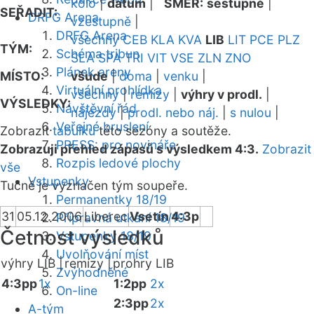
kolo
|
datum
|
SMĚR:
sestupně
|
SEŘADIT:
DRFG Arena
vzestupně
|
DRFG Arena
všechny
CEB
KLA
KVA
LIB
LIT
PCE
PLZ
TÝM:
Schéma tribun
SLA
SPA
TRI
VIT
VSE
ZLN
ZNO
Plánek areny
MÍSTO:
všude
|
doma
|
venku
|
Virtuální prohlídka
všechny
|
remízy
|
výhry v prodl.
|
VÝSLEDKY:
Návštěvní řád
nájezdy
|
prodl. nebo náj.
|
s nulou
|
Veřejné bruslení
Zobrazit
tabulku
této sezóny a soutěže.
PRESS: pro novináře
Zobrazuji přehled zápasů s výsledkem 4:3.
Zobrazit
Rozpis ledové plochy
vše
Vstupenky
Tučně je vyznačen tým soupeře.
Permanentky 18/19
31
05.12.2006
Liberec
Vsetín
4:3p
Přípravná utkání 18/19
Četnost výsledků
Vstupenky 18/19
Uvolňování míst
výhry LIB |
remízy |
prohry LIB
Zvýhodněné
4:3pp
1x
1:2pp
2x
On-line
2:3pp
2x
A-tým