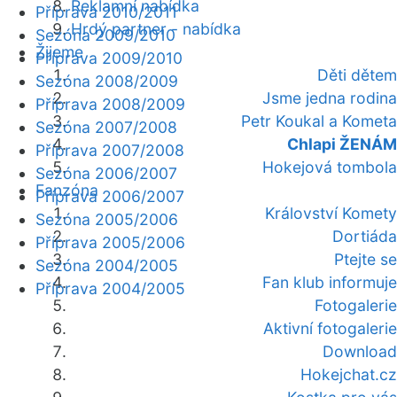
Reklamní nabídka
Příprava 2010/2011
Hrdý partner - nabídka
Sezóna 2009/2010
Žijeme
Příprava 2009/2010
Děti dětem
Sezóna 2008/2009
Jsme jedna rodina
Příprava 2008/2009
Petr Koukal a Kometa
Sezóna 2007/2008
Chlapi ŽENÁM
Příprava 2007/2008
Hokejová tombola
Sezóna 2006/2007
Fanzóna
Příprava 2006/2007
Království Komety
Sezóna 2005/2006
Dortiáda
Příprava 2005/2006
Ptejte se
Sezóna 2004/2005
Fan klub informuje
Příprava 2004/2005
Fotogalerie
Aktivní fotogalerie
Download
Hokejchat.cz