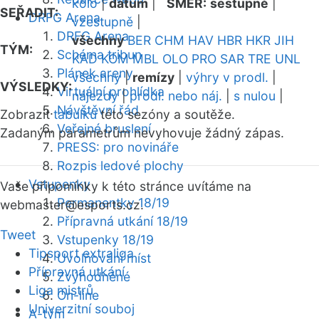
kolo
|
datum
|
SMĚR:
sestupně
|
SEŘADIT:
DRFG Arena
vzestupně
|
DRFG Arena
všechny
BER
CHM
HAV
HBR
HKR
JIH
TÝM:
Schéma tribun
KAD
KOM
MBL
OLO
PRO
SAR
TRE
UNL
Plánek areny
všechny
|
remízy
|
výhry v prodl.
|
VÝSLEDKY:
Virtuální prohlídka
nájezdy
|
prodl. nebo náj.
|
s nulou
|
Návštěvní řád
Zobrazit
tabulku
této sezóny a soutěže.
Veřejné bruslení
Zadaným parametrům nevyhovuje žádný zápas.
PRESS: pro novináře
Rozpis ledové plochy
Vstupenky
Vaše připomínky k této stránce uvítáme na
Permanentky 18/19
webmaster
@esports.cz.
Přípravná utkání 18/19
Tweet
Vstupenky 18/19
Tipsport extraliga
Uvolňování míst
Přípravná utkání
Zvýhodněné
Liga mistrů
On-line
Univerzitní souboj
A-tým