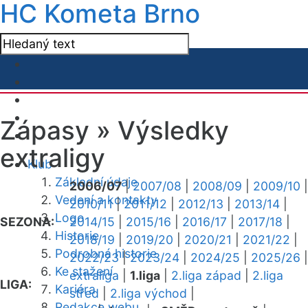
HC Kometa Brno
Zápasy »
Výsledky
extraligy
Klub
Základní údaje
2006/07
|
2007/08
|
2008/09
|
2009/10
|
Vedení a kontakty
2010/11
|
2011/12
|
2012/13
|
2013/14
|
Logo
SEZONA:
2014/15
|
2015/16
|
2016/17
|
2017/18
|
Historie
2018/19
|
2019/20
|
2020/21
|
2021/22
|
Podrobná historie
2022/23
|
2023/24
|
2024/25
|
2025/26
|
Ke stažení
extraliga
|
1.liga
|
2.liga západ
|
2.liga
LIGA:
Kariéra
střed
|
2.liga východ
|
Redakce webu