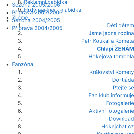
Reklamní nabídka
Sezóna 2005/2006
Hrdý partner - nabídka
Příprava 2005/2006
Žijeme
Sezóna 2004/2005
Děti dětem
Příprava 2004/2005
Jsme jedna rodina
Petr Koukal a Kometa
Chlapi ŽENÁM
Hokejová tombola
Fanzóna
Království Komety
Dortiáda
Ptejte se
Fan klub informuje
Fotogalerie
Aktivní fotogalerie
Download
Hokejchat.cz