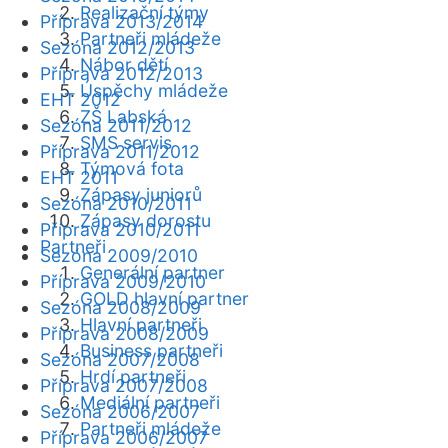
Realizační týmy
Příprava 2013/2014
Partneři mládeže
Sezóna 2012/2013
Nábor dětí
Příprava 2012/2013
Úspěchy mládeže
EHT 2012
ZŠ Labská
Sezóna 2011/2012
SMS servis
Příprava 2011/2012
Týmová fota
EHT 2011
Zápasy juniorů
Sezóna 2010/2011
Zápasy dorostu
Příprava 2010/2011
Partneři
Sezóna 2009/2010
Generální partner
Příprava 2009/2010
GOLD hlavní partner
Sezóna 2008/2009
Hlavní partneři
Příprava 2008/2009
Business partneři
Sezóna 2007/2008
Hrdí partneři
Příprava 2007/2008
Mediální partneři
Sezóna 2006/2007
Partneři mládeže
Příprava 2006/2007