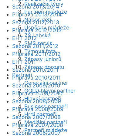
Realizační týmy
Sezóna 2013/2014
Partneři mládeže
Příprava 2013/2014
Nábor dětí
Sezóna 2012/2013
Úspěchy mládeže
Příprava 2012/2013
ZŠ Labská
EHT 2012
SMS servis
Sezóna 2011/2012
Týmová fota
Příprava 2011/2012
Zápasy juniorů
EHT 2011
Zápasy dorostu
Sezóna 2010/2011
Partneři
Příprava 2010/2011
Generální partner
Sezóna 2009/2010
GOLD hlavní partner
Příprava 2009/2010
Hlavní partneři
Sezóna 2008/2009
Business partneři
Příprava 2008/2009
Hrdí partneři
Sezóna 2007/2008
Mediální partneři
Příprava 2007/2008
Partneři mládeže
Sezóna 2006/2007