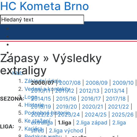
HC Kometa Brno
Zápasy »
Výsledky
extraligy
Klub
Základní údaje
2006/07
|
2007/08
|
2008/09
|
2009/10
|
Vedení a kontakty
2010/11
|
2011/12
|
2012/13
|
2013/14
|
Logo
SEZONA:
2014/15
|
2015/16
|
2016/17
|
2017/18
|
Historie
2018/19
|
2019/20
|
2020/21
|
2021/22
|
Podrobná historie
2022/23
|
2023/24
|
2024/25
|
2025/26
|
Ke stažení
extraliga
|
1.liga
|
2.liga západ
|
2.liga
LIGA:
Kariéra
střed
|
2.liga východ
|
Redakce webu