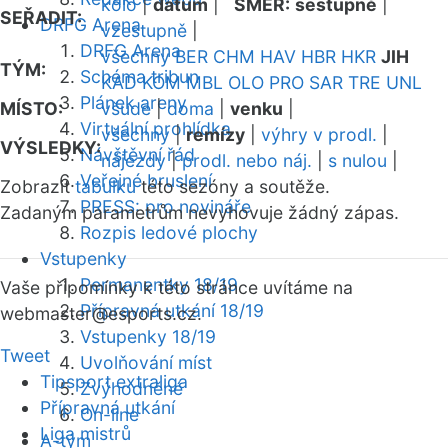
kolo
|
datum
|
SMĚR:
sestupně
|
SEŘADIT:
DRFG Arena
vzestupně
|
DRFG Arena
všechny
BER
CHM
HAV
HBR
HKR
JIH
TÝM:
Schéma tribun
KAD
KOM
MBL
OLO
PRO
SAR
TRE
UNL
Plánek areny
MÍSTO:
všude
|
doma
|
venku
|
Virtuální prohlídka
všechny
|
remízy
|
výhry v prodl.
|
VÝSLEDKY:
Návštěvní řád
nájezdy
|
prodl. nebo náj.
|
s nulou
|
Veřejné bruslení
Zobrazit
tabulku
této sezóny a soutěže.
PRESS: pro novináře
Zadaným parametrům nevyhovuje žádný zápas.
Rozpis ledové plochy
Vstupenky
Permanentky 18/19
Vaše připomínky k této stránce uvítáme na
Přípravná utkání 18/19
webmaster
@esports.cz.
Vstupenky 18/19
Tweet
Uvolňování míst
Tipsport extraliga
Zvýhodněné
Přípravná utkání
On-line
Liga mistrů
A-tým