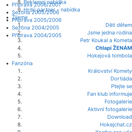
Reklamní nabídka
Příprava 2006/2007
Hrdý partner - nabídka
Sezóna 2005/2006
Žijeme
Příprava 2005/2006
Děti dětem
Sezóna 2004/2005
Jsme jedna rodina
Příprava 2004/2005
Petr Koukal a Kometa
Chlapi ŽENÁM
Hokejová tombola
Fanzóna
Království Komety
Dortiáda
Ptejte se
Fan klub informuje
Fotogalerie
Aktivní fotogalerie
Download
Hokejchat.cz