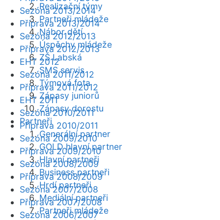
Realizační týmy
Sezóna 2013/2014
Partneři mládeže
Příprava 2013/2014
Nábor dětí
Sezóna 2012/2013
Úspěchy mládeže
Příprava 2012/2013
ZŠ Labská
EHT 2012
SMS servis
Sezóna 2011/2012
Týmová fota
Příprava 2011/2012
Zápasy juniorů
EHT 2011
Zápasy dorostu
Sezóna 2010/2011
Partneři
Příprava 2010/2011
Generální partner
Sezóna 2009/2010
GOLD hlavní partner
Příprava 2009/2010
Hlavní partneři
Sezóna 2008/2009
Business partneři
Příprava 2008/2009
Hrdí partneři
Sezóna 2007/2008
Mediální partneři
Příprava 2007/2008
Partneři mládeže
Sezóna 2006/2007