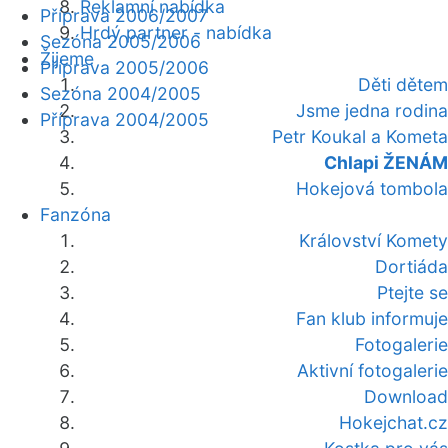
Reklamní nabídka
Příprava 2006/2007
Hrdý partner - nabídka
Sezóna 2005/2006
Žijeme
Příprava 2005/2006
Děti dětem
Sezóna 2004/2005
Jsme jedna rodina
Příprava 2004/2005
Petr Koukal a Kometa
Chlapi ŽENÁM
Hokejová tombola
Fanzóna
Království Komety
Dortiáda
Ptejte se
Fan klub informuje
Fotogalerie
Aktivní fotogalerie
Download
Hokejchat.cz