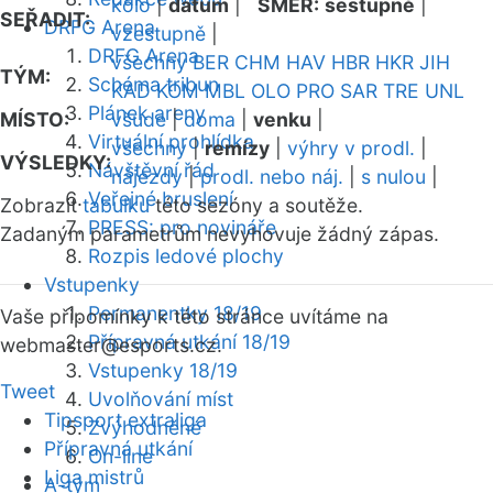
kolo
|
datum
|
SMĚR:
sestupně
|
SEŘADIT:
DRFG Arena
vzestupně
|
DRFG Arena
všechny
BER
CHM
HAV
HBR
HKR
JIH
TÝM:
Schéma tribun
KAD
KOM
MBL
OLO
PRO
SAR
TRE
UNL
Plánek areny
MÍSTO:
všude
|
doma
|
venku
|
Virtuální prohlídka
všechny
|
remízy
|
výhry v prodl.
|
VÝSLEDKY:
Návštěvní řád
nájezdy
|
prodl. nebo náj.
|
s nulou
|
Veřejné bruslení
Zobrazit
tabulku
této sezóny a soutěže.
PRESS: pro novináře
Zadaným parametrům nevyhovuje žádný zápas.
Rozpis ledové plochy
Vstupenky
Permanentky 18/19
Vaše připomínky k této stránce uvítáme na
Přípravná utkání 18/19
webmaster
@esports.cz.
Vstupenky 18/19
Tweet
Uvolňování míst
Tipsport extraliga
Zvýhodněné
Přípravná utkání
On-line
Liga mistrů
A-tým