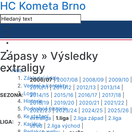
HC Kometa Brno
Zápasy »
Výsledky
extraligy
Klub
Základní údaje
2006/07
|
2007/08
|
2008/09
|
2009/10
|
Vedení a kontakty
2010/11
|
2011/12
|
2012/13
|
2013/14
|
Logo
SEZONA:
2014/15
|
2015/16
|
2016/17
|
2017/18
|
Historie
2018/19
|
2019/20
|
2020/21
|
2021/22
|
Podrobná historie
2022/23
|
2023/24
|
2024/25
|
2025/26
|
Ke stažení
extraliga
|
1.liga
|
2.liga západ
|
2.liga
LIGA:
Kariéra
střed
|
2.liga východ
|
Redakce webu