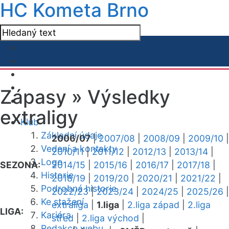
HC Kometa Brno
Zápasy »
Výsledky
extraligy
Klub
Základní údaje
2006/07
|
2007/08
|
2008/09
|
2009/10
|
Vedení a kontakty
2010/11
|
2011/12
|
2012/13
|
2013/14
|
Logo
SEZONA:
2014/15
|
2015/16
|
2016/17
|
2017/18
|
Historie
2018/19
|
2019/20
|
2020/21
|
2021/22
|
Podrobná historie
2022/23
|
2023/24
|
2024/25
|
2025/26
|
Ke stažení
extraliga
|
1.liga
|
2.liga západ
|
2.liga
LIGA:
Kariéra
střed
|
2.liga východ
|
Redakce webu