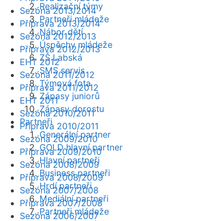
Realizační týmy
Sezóna 2013/2014
Partneři mládeže
Příprava 2013/2014
Nábor dětí
Sezóna 2012/2013
Úspěchy mládeže
Příprava 2012/2013
ZŠ Labská
EHT 2012
SMS servis
Sezóna 2011/2012
Týmová fota
Příprava 2011/2012
Zápasy juniorů
EHT 2011
Zápasy dorostu
Sezóna 2010/2011
Partneři
Příprava 2010/2011
Generální partner
Sezóna 2009/2010
GOLD hlavní partner
Příprava 2009/2010
Hlavní partneři
Sezóna 2008/2009
Business partneři
Příprava 2008/2009
Hrdí partneři
Sezóna 2007/2008
Mediální partneři
Příprava 2007/2008
Partneři mládeže
Sezóna 2006/2007