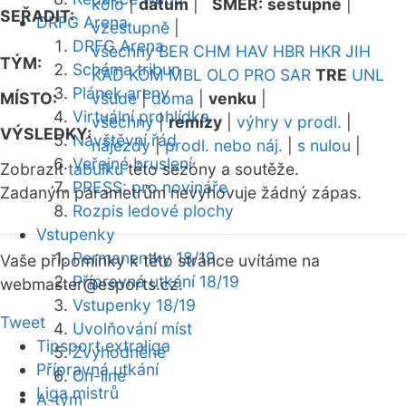
kolo
|
datum
|
SMĚR:
sestupně
|
SEŘADIT:
DRFG Arena
vzestupně
|
DRFG Arena
všechny
BER
CHM
HAV
HBR
HKR
JIH
TÝM:
Schéma tribun
KAD
KOM
MBL
OLO
PRO
SAR
TRE
UNL
Plánek areny
MÍSTO:
všude
|
doma
|
venku
|
Virtuální prohlídka
všechny
|
remízy
|
výhry v prodl.
|
VÝSLEDKY:
Návštěvní řád
nájezdy
|
prodl. nebo náj.
|
s nulou
|
Veřejné bruslení
Zobrazit
tabulku
této sezóny a soutěže.
PRESS: pro novináře
Zadaným parametrům nevyhovuje žádný zápas.
Rozpis ledové plochy
Vstupenky
Permanentky 18/19
Vaše připomínky k této stránce uvítáme na
Přípravná utkání 18/19
webmaster
@esports.cz.
Vstupenky 18/19
Tweet
Uvolňování míst
Tipsport extraliga
Zvýhodněné
Přípravná utkání
On-line
Liga mistrů
A-tým