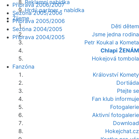
Reklamní nabídka
Příprava 2006/2007
Hrdý partner - nabídka
Sezóna 2005/2006
Žijeme
Příprava 2005/2006
Děti dětem
Sezóna 2004/2005
Jsme jedna rodina
Příprava 2004/2005
Petr Koukal a Kometa
Chlapi ŽENÁM
Hokejová tombola
Fanzóna
Království Komety
Dortiáda
Ptejte se
Fan klub informuje
Fotogalerie
Aktivní fotogalerie
Download
Hokejchat.cz