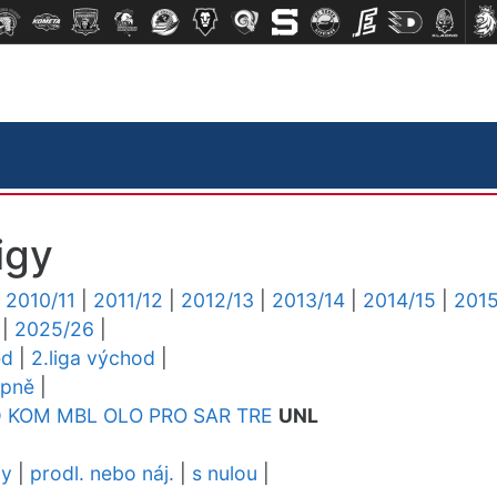
igy
|
2010/11
|
2011/12
|
2012/13
|
2013/14
|
2014/15
|
2015
|
2025/26
|
ed
|
2.liga východ
|
upně
|
D
KOM
MBL
OLO
PRO
SAR
TRE
UNL
dy
|
prodl. nebo náj.
|
s nulou
|