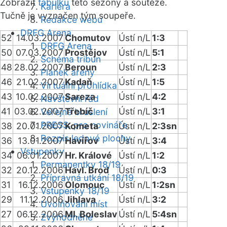
Zobrazit
tabulku
této sezóny a soutěže.
Kariéra
Tučně je vyznačen tým soupeře.
Redakce webu
DRFG Arena
52
14.03.2007
Chomutov
Ústí n/L
1:3
DRFG Arena
50
07.03.2007
Prostějov
Ústí n/L
5:1
Schéma tribun
48
28.02.2007
Beroun
Ústí n/L
2:3
Plánek areny
46
21.02.2007
Kadaň
Ústí n/L
1:5
Virtuální prohlídka
43
10.02.2007
Sareza
Ústí n/L
4:2
Návštěvní řád
41
03.02.2007
Třebíč
Ústí n/L
3:1
Veřejné bruslení
PRESS: pro novináře
38
20.01.2007
Kometa
Ústí n/L
2:3sn
Rozpis ledové plochy
36
13.01.2007
Havířov
Ústí n/L
3:4
Vstupenky
34
06.01.2007
Hr. Králové
Ústí n/L
1:2
Permanentky 18/19
32
20.12.2006
Havl. Brod
Ústí n/L
0:3
Přípravná utkání 18/19
31
16.12.2006
Olomouc
Ústí n/L
1:2sn
Vstupenky 18/19
29
11.12.2006
Jihlava
Ústí n/L
3:2
Uvolňování míst
27
06.12.2006
Ml. Boleslav
Ústí n/L
5:4sn
Zvýhodněné