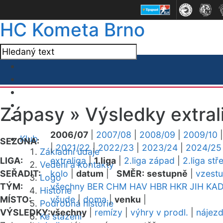
HC Kometa Brno
Zápasy »
Výsledky extral
2006/07
|
2007/08
|
2008/09
|
2009/10
Klub
SEZONA:
|
2021/22
|
2022/23
|
2023/24
|
2024/25
Základní údaje
LIGA:
extraliga
|
1.liga
|
2.liga západ
|
2.liga stř
Vedení a kontakty
SEŘADIT:
kolo
|
datum
|
SMĚR:
sestupně
|
vzest
Logo
TÝM:
všechny
BER
CHM
HAV
HBR
HKR
JIH
KA
Historie
MÍSTO:
všude
|
doma
|
venku
|
Podrobná historie
VÝSLEDKY:
všechny
|
remízy
|
výhry v prodl.
|
nájez
Ke stažení