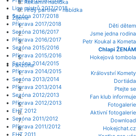
Příprava 2018/2019
Reklamní nabídka
Liga mistrů 2017/2018
Hrdý partner - nabídka
Sezóna 2017/2018
Žijeme
Příprava 2017/2018
Děti dětem
Sezóna 2016/2017
Jsme jedna rodina
Příprava 2016/2017
Petr Koukal a Kometa
Sezóna 2015/2016
Chlapi ŽENÁM
Příprava 2015/2016
Hokejová tombola
Sezóna 2014/2015
Fanzóna
Příprava 2014/2015
Království Komety
Sezóna 2013/2014
Dortiáda
Příprava 2013/2014
Ptejte se
Sezóna 2012/2013
Fan klub informuje
Příprava 2012/2013
Fotogalerie
EHT 2012
Aktivní fotogalerie
Sezóna 2011/2012
Download
Příprava 2011/2012
Hokejchat.cz
EHT 2011