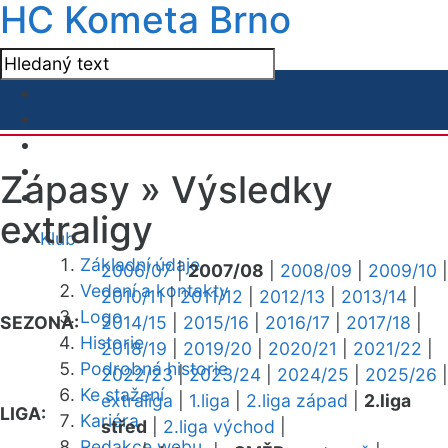
HC Kometa Brno
Zápasy »
Výsledky
extraligy
Klub
Základní údaje
2006/07
|
2007/08
|
2008/09
|
2009/10
|
Vedení a kontakty
2010/11
|
2011/12
|
2012/13
|
2013/14
|
Logo
SEZONA:
2014/15
|
2015/16
|
2016/17
|
2017/18
|
Historie
2018/19
|
2019/20
|
2020/21
|
2021/22
|
Podrobná historie
2022/23
|
2023/24
|
2024/25
|
2025/26
|
Ke stažení
extraliga
|
1.liga
|
2.liga západ
|
2.liga
LIGA:
Kariéra
střed
|
2.liga východ
|
Redakce webu