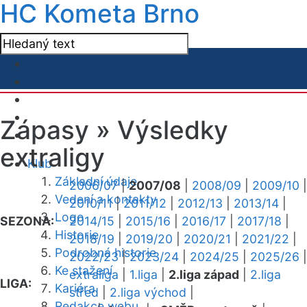
HC Kometa Brno
Zápasy »
Výsledky
extraligy
Klub
Základní údaje
2006/07
|
2007/08
|
2008/09
|
2009/10
|
Vedení a kontakty
2010/11
|
2011/12
|
2012/13
|
2013/14
|
Logo
SEZONA:
2014/15
|
2015/16
|
2016/17
|
2017/18
|
Historie
2018/19
|
2019/20
|
2020/21
|
2021/22
|
Podrobná historie
2022/23
|
2023/24
|
2024/25
|
2025/26
|
Ke stažení
extraliga
|
1.liga
|
2.liga západ
|
2.liga
LIGA:
Kariéra
střed
|
2.liga východ
|
Redakce webu