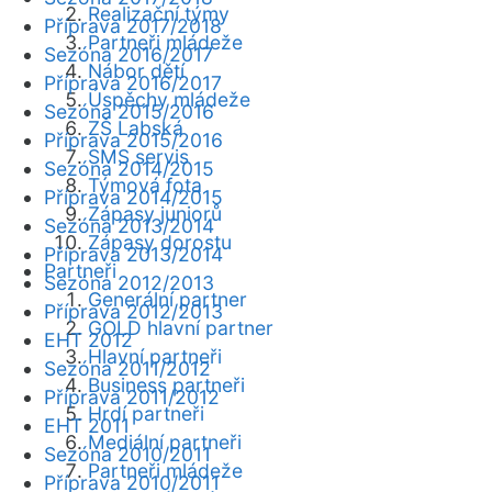
Realizační týmy
Příprava 2017/2018
Partneři mládeže
Sezóna 2016/2017
Nábor dětí
Příprava 2016/2017
Úspěchy mládeže
Sezóna 2015/2016
ZŠ Labská
Příprava 2015/2016
SMS servis
Sezóna 2014/2015
Týmová fota
Příprava 2014/2015
Zápasy juniorů
Sezóna 2013/2014
Zápasy dorostu
Příprava 2013/2014
Partneři
Sezóna 2012/2013
Generální partner
Příprava 2012/2013
GOLD hlavní partner
EHT 2012
Hlavní partneři
Sezóna 2011/2012
Business partneři
Příprava 2011/2012
Hrdí partneři
EHT 2011
Mediální partneři
Sezóna 2010/2011
Partneři mládeže
Příprava 2010/2011