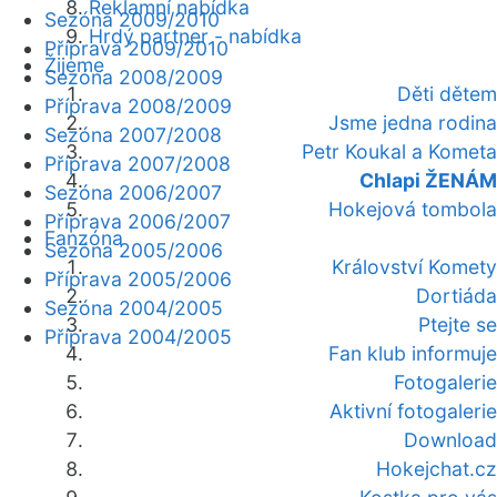
Reklamní nabídka
Sezóna 2009/2010
Hrdý partner - nabídka
Příprava 2009/2010
Žijeme
Sezóna 2008/2009
Děti dětem
Příprava 2008/2009
Jsme jedna rodina
Sezóna 2007/2008
Petr Koukal a Kometa
Příprava 2007/2008
Chlapi ŽENÁM
Sezóna 2006/2007
Hokejová tombola
Příprava 2006/2007
Fanzóna
Sezóna 2005/2006
Království Komety
Příprava 2005/2006
Dortiáda
Sezóna 2004/2005
Ptejte se
Příprava 2004/2005
Fan klub informuje
Fotogalerie
Aktivní fotogalerie
Download
Hokejchat.cz