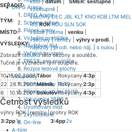
kolo
|
datum
|
SMĚR:
sestupně
|
SEŘADIT:
DRFG Arena
vzestupně
|
DRFG Arena
všechny
DEC
JBL
KLT
KNO
KOB
LTM
MEL
TÝM:
Schéma tribun
RIS
ROK
ROU
SLN
SOK
Plánek areny
MÍSTO:
všude
|
doma
|
venku
|
Virtuální prohlídka
všechny
|
remízy
|
výhry v prodl.
|
VÝSLEDKY:
Návštěvní řád
nájezdy
|
prodl. nebo náj.
|
s nulou
|
Veřejné bruslení
Zobrazit
tabulku
této sezóny a soutěže.
PRESS: pro novináře
Tučně je vyznačen tým soupeře.
Rozpis ledové plochy
10
16.02.2008
Tábor
Rokycany
4:3p
Vstupenky
Permanentky 18/19
22
28.11.2007
Mělník
Rokycany
2:3p
Přípravná utkání 18/19
6
10.10.2007
Sokolov
Rokycany
4:3p
Vstupenky 18/19
Četnost výsledků
Uvolňování míst
výhry ROK |
remízy |
prohry ROK
Zvýhodněné
3:2pp
1x
3:4pp
2x
On-line
A-tým