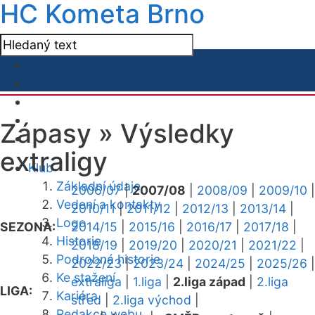
HC Kometa Brno
Zápasy »
Výsledky
extraligy
Klub
Základní údaje
2006/07
|
2007/08
|
2008/09
|
2009/10
|
Vedení a kontakty
2010/11
|
2011/12
|
2012/13
|
2013/14
|
Logo
SEZONA:
2014/15
|
2015/16
|
2016/17
|
2017/18
|
Historie
2018/19
|
2019/20
|
2020/21
|
2021/22
|
Podrobná historie
2022/23
|
2023/24
|
2024/25
|
2025/26
|
Ke stažení
extraliga
|
1.liga
|
2.liga západ
|
2.liga
LIGA:
Kariéra
střed
|
2.liga východ
|
Redakce webu