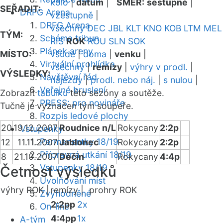
kolo
|
datum
|
SMĚR:
sestupně
|
SEŘADIT:
DRFG Arena
vzestupně
|
DRFG Arena
všechny
DEC
JBL
KLT
KNO
KOB
LTM
MEL
TÝM:
Schéma tribun
RIS
ROK
ROU
SLN
SOK
Plánek areny
MÍSTO:
všude
|
doma
|
venku
|
Virtuální prohlídka
všechny
|
remízy
|
výhry v prodl.
|
VÝSLEDKY:
Návštěvní řád
nájezdy
|
prodl. nebo náj.
|
s nulou
|
Veřejné bruslení
Zobrazit
tabulku
této sezóny a soutěže.
PRESS: pro novináře
Tučně je vyznačen tým soupeře.
Rozpis ledové plochy
20
19.12.2007
Roudnice n/L
Rokycany
2:2p
Vstupenky
Permanentky 18/19
12
11.11.2007
Jablonec
Rokycany
2:2p
Přípravná utkání 18/19
8
21.10.2007
Děčín
Rokycany
4:4p
Vstupenky 18/19
Četnost výsledků
Uvolňování míst
výhry ROK |
remízy |
prohry ROK
Zvýhodněné
2:2pp
2x
On-line
4:4pp
1x
A-tým