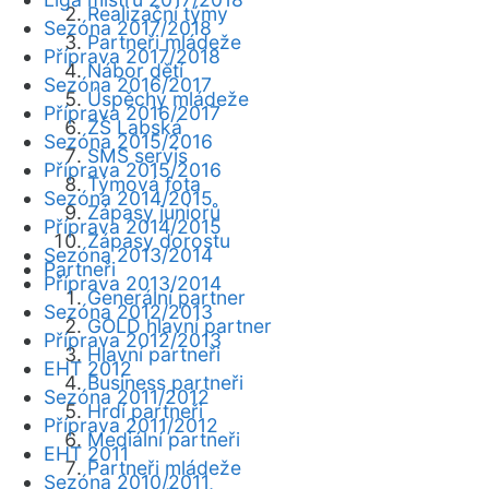
Realizační týmy
Sezóna 2017/2018
Partneři mládeže
Příprava 2017/2018
Nábor dětí
Sezóna 2016/2017
Úspěchy mládeže
Příprava 2016/2017
ZŠ Labská
Sezóna 2015/2016
SMS servis
Příprava 2015/2016
Týmová fota
Sezóna 2014/2015
Zápasy juniorů
Příprava 2014/2015
Zápasy dorostu
Sezóna 2013/2014
Partneři
Příprava 2013/2014
Generální partner
Sezóna 2012/2013
GOLD hlavní partner
Příprava 2012/2013
Hlavní partneři
EHT 2012
Business partneři
Sezóna 2011/2012
Hrdí partneři
Příprava 2011/2012
Mediální partneři
EHT 2011
Partneři mládeže
Sezóna 2010/2011