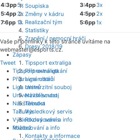
4:3pp
5x
3:4pp
3x
Soupiska
5:4pp
2x
4:5pp
2x
Změny v kádru
Realizační tým
7:6pp
1x
5:6pp
1x
Statistiky
Zranění / nemocní hráči
Vaše připomínky k této stránce uvítáme na
Dresy 2018/19
webmaster
@esports.cz.
Zápasy
Tweet
Tipsport extraliga
Tipsport extraliga
Přípravná utkání
Přípravná utkání
Liga mistrů
Liga mistrů
Univerzitní souboj
Univerzitní souboj
Návštěvnost
Návštěvnost
Tabulka
Tabulka
Výsledkový servis
Výsledkový servis
Rozlosování a info
Mládež
Rozlosování a info
Kontakty a informace