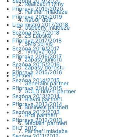
Sezóna 2019/2020
Realizační týmy
Příprava 2019/2020
Partneři mládeže
Příprava 2018/2019
Nábor dětí
Liga mistrů 2017/2018
Úspěchy mládeže
Sezóna 2017/2018
ZŠ Labská
Příprava 2017/2018
SMS servis
Sezóna 2016/2017
Týmová fota
Příprava 2016/2017
Zápasy juniorů
Sezóna 2015/2016
Zápasy dorostu
Příprava 2015/2016
Partneři
Sezóna 2014/2015
Generální partner
Příprava 2014/2015
GOLD hlavní partner
Sezóna 2013/2014
Hlavní partneři
Příprava 2013/2014
Business partneři
Sezóna 2012/2013
Hrdí partneři
Příprava 2012/2013
Mediální partneři
EHT 2012
Partneři mládeže
Sezóna 2011/2012