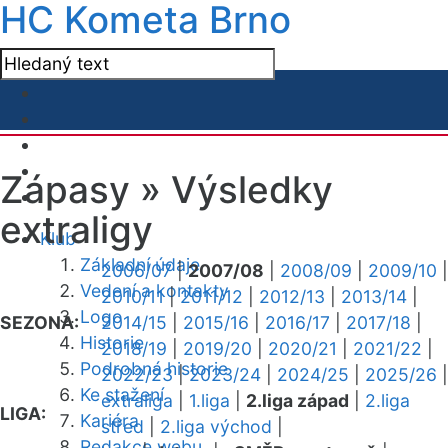
HC Kometa Brno
Zápasy »
Výsledky
extraligy
Klub
Základní údaje
2006/07
|
2007/08
|
2008/09
|
2009/10
|
Vedení a kontakty
2010/11
|
2011/12
|
2012/13
|
2013/14
|
Logo
SEZONA:
2014/15
|
2015/16
|
2016/17
|
2017/18
|
Historie
2018/19
|
2019/20
|
2020/21
|
2021/22
|
Podrobná historie
2022/23
|
2023/24
|
2024/25
|
2025/26
|
Ke stažení
extraliga
|
1.liga
|
2.liga západ
|
2.liga
LIGA:
Kariéra
střed
|
2.liga východ
|
Redakce webu