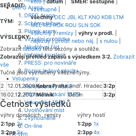
kolo
|
datum
|
SMĚR:
sestupně
|
SEŘADIT:
DRFG Arena
vzestupně
|
DRFG Arena
všechny
DEC
JBL
KLT
KNO
KOB
LTM
TÝM:
Schéma tribun
MEL
RIS
ROK
ROU
SLN
SOK
Plánek areny
všechny
|
remízy
|
výhry v prodl.
|
VÝSLEDKY:
Virtuální prohlídka
nájezdy
|
prodl. nebo náj.
|
s nulou
|
Návštěvní řád
Zobrazit
tabulku
této sezóny a soutěže.
Veřejné bruslení
Zobrazuji přehled zápasů s výsledkem 3:2.
Zobrazit
PRESS: pro novináře
vše
Rozpis ledové plochy
Tučně jsou vyznačeny vítězné týmy.
Vstupenky
2
12.01.2008
Kobra Praha
Jindř. Hradec
3:2p
Permanentky 18/19
Přípravná utkání 18/19
16
02.12.2007
Mělník
Děčín
3:2p
Četnost výsledků
Vstupenky 18/19
Uvolňování míst
výhry domácích
remízy
výhry hostí
Zvýhodněné
2:1pp
2x
1:2pp
1x
On-line
3:2pp
2x
2:3pp
4x
A-tým