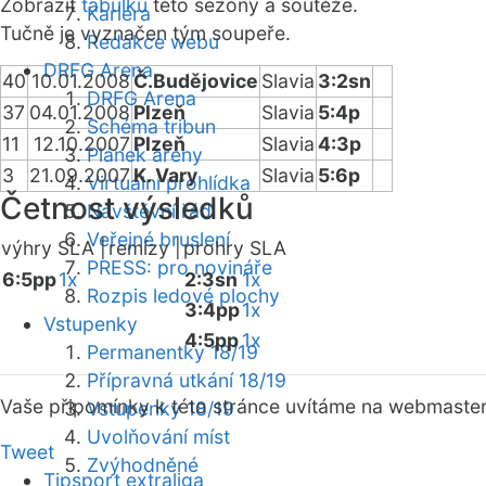
Zobrazit
tabulku
této sezóny a soutěže.
Kariéra
Tučně je vyznačen tým soupeře.
Redakce webu
DRFG Arena
40
10.01.2008
Č.Budějovice
Slavia
3:2sn
DRFG Arena
37
04.01.2008
Plzeň
Slavia
5:4p
Schéma tribun
11
12.10.2007
Plzeň
Slavia
4:3p
Plánek areny
3
21.09.2007
K. Vary
Slavia
5:6p
Virtuální prohlídka
Četnost výsledků
Návštěvní řád
Veřejné bruslení
výhry SLA |
remízy |
prohry SLA
PRESS: pro novináře
6:5pp
1x
2:3sn
1x
Rozpis ledové plochy
3:4pp
1x
Vstupenky
4:5pp
1x
Permanentky 18/19
Přípravná utkání 18/19
Vaše připomínky k této stránce uvítáme na webmaste
Vstupenky 18/19
Uvolňování míst
Tweet
Zvýhodněné
Tipsport extraliga