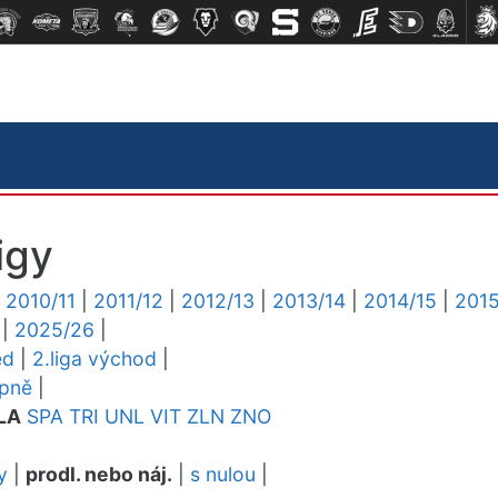
igy
|
2010/11
|
2011/12
|
2012/13
|
2013/14
|
2014/15
|
2015
|
2025/26
|
ed
|
2.liga východ
|
upně
|
LA
SPA
TRI
UNL
VIT
ZLN
ZNO
y
|
prodl. nebo náj.
|
s nulou
|