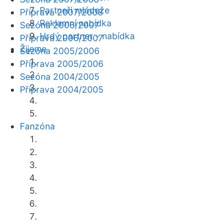
Partneři mládeže
Příprava 2007/2008
Reklamní nabídka
Sezóna 2006/2007
Hrdý partner - nabídka
Příprava 2006/2007
Žijeme
Sezóna 2005/2006
Příprava 2005/2006
Sezóna 2004/2005
Příprava 2004/2005
Fanzóna