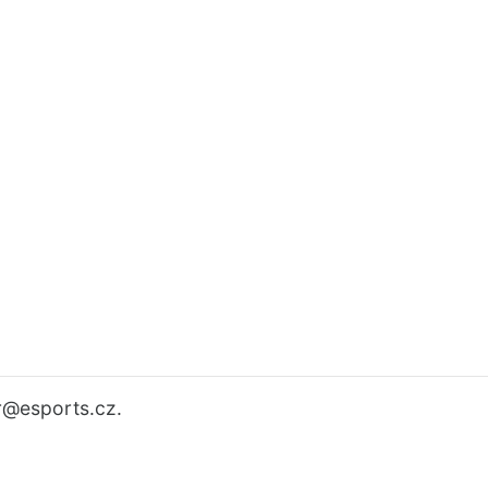
r
@esports.cz.