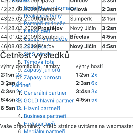
Mládež
42
22.02.2009
Opava
Uničov
2:3sn
Kontakty a informace
42
22.02.2009
Šternberk
Orlová
2:3sn
Realizační týmy
43
25.02.2009
Uničov
Šumperk
2:1sn
Partneři mládeže
44
28.02.2009
Prostějov
Nový Jičín
3:2sn
Nábor dětí
44
01.03.2009
Šternberk
Břeclav
4:5sn
Úspěchy mládeže
46
08.03.2009
Přerov
Nový Jičín
4:5sn
ZŠ Labská
Četnost výsledků
SMS servis
Týmová fota
výhry domácích
remízy
výhry hostí
Zápasy juniorů
2:1sn
2x
1:2sn
2x
Zápasy dorostu
3:2sn
4x
2:3sn
6x
Partneři
4:3sn
2x
3:4sn
3x
Generální partner
5:4sn
8x
4:5sn
5x
GOLD hlavní partner
6:5sn
1x
Hlavní partneři
Business partneři
Hrdí partneři
Vaše připomínky k této stránce uvítáme na webmaste
Mediální partneři