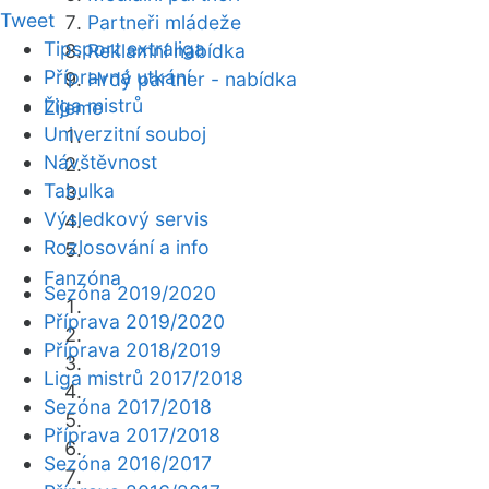
Tweet
Partneři mládeže
Tipsport extraliga
Reklamní nabídka
Přípravná utkání
Hrdý partner - nabídka
Liga mistrů
Žijeme
Univerzitní souboj
Návštěvnost
Tabulka
Výsledkový servis
Rozlosování a info
Fanzóna
Sezóna 2019/2020
Příprava 2019/2020
Příprava 2018/2019
Liga mistrů 2017/2018
Sezóna 2017/2018
Příprava 2017/2018
Sezóna 2016/2017