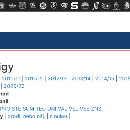
igy
|
2010/11
|
2011/12
|
2012/13
|
2013/14
|
2014/15
|
2015
|
2025/26
|
chod
|
pně
|
PRO
STE
SUM
TEC
UNI
VAL
VEL
VSE
ZNS
dy
|
prodl. nebo náj.
|
s nulou
|