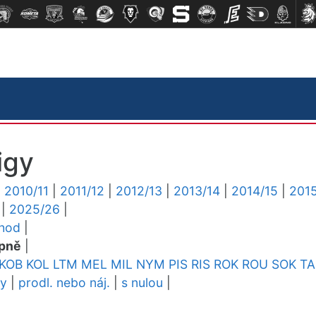
igy
|
2010/11
|
2011/12
|
2012/13
|
2013/14
|
2014/15
|
2015
|
2025/26
|
chod
|
pně
|
KOB
KOL
LTM
MEL
MIL
NYM
PIS
RIS
ROK
ROU
SOK
TA
dy
|
prodl. nebo náj.
|
s nulou
|