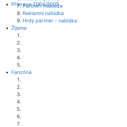
Příprava 2004/2005
Partneři mládeže
Reklamní nabídka
Hrdý partner - nabídka
Žijeme
Fanzóna