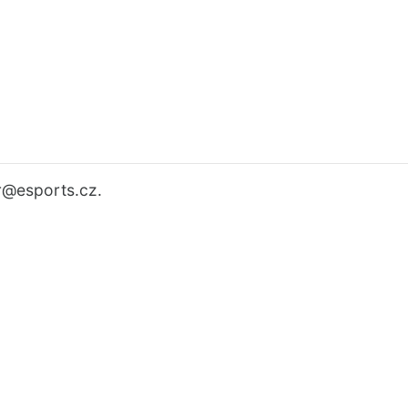
r
@esports.cz.