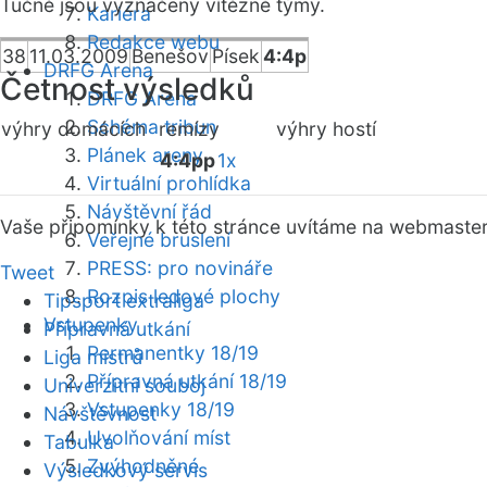
Tučně jsou vyznačeny vítězné týmy.
Kariéra
Redakce webu
38
11.03.2009
Benešov
Písek
4:4p
DRFG Arena
Četnost výsledků
DRFG Arena
Schéma tribun
výhry domácích
remízy
výhry hostí
Plánek areny
4:4pp
1x
Virtuální prohlídka
Návštěvní řád
Vaše připomínky k této stránce uvítáme na webmaste
Veřejné bruslení
PRESS: pro novináře
Tweet
Rozpis ledové plochy
Tipsport extraliga
Vstupenky
Přípravná utkání
Permanentky 18/19
Liga mistrů
Přípravná utkání 18/19
Univerzitní souboj
Vstupenky 18/19
Návštěvnost
Uvolňování míst
Tabulka
Zvýhodněné
Výsledkový servis