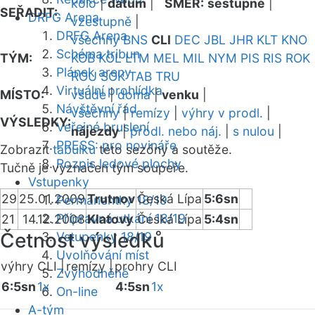
kolo
|
datum
|
SMĚR:
sestupně
|
SEŘADIT:
DRFG Arena
vzestupně
|
DRFG Arena
všechny
BNS
CLI
DEC
JBL
JHR
KLT
KNO
Schéma tribun
TÝM:
KOB
KOL
LTM
MEL
MIL
NYM
PIS
RIS
ROK
Plánek areny
ROU
SOK
TAB
TRU
Virtuální prohlídka
MÍSTO:
všude
|
doma
|
venku
|
Návštěvní řád
všechny
|
remízy
|
výhry v prodl.
|
VÝSLEDKY:
Veřejné bruslení
nájezdy
|
prodl. nebo náj.
|
s nulou
|
PRESS: pro novináře
Zobrazit
tabulku
této sezóny a soutěže.
Rozpis ledové plochy
Tučně je vyznačen tým soupeře.
Vstupenky
29
25.01.2009
Trutnov
Česká Lípa
5:6sn
Permanentky 18/19
Přípravná utkání 18/19
21
14.12.2008
Klatovy
Česká Lípa
5:4sn
Četnost výsledků
Vstupenky 18/19
Uvolňování míst
výhry CLI |
remízy |
prohry CLI
Zvýhodněné
6:5sn
1x
4:5sn
1x
On-line
A-tým