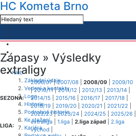
HC Kometa Brno
Zápasy »
Výsledky
extraligy
Klub
Základní údaje
2006/07
|
2007/08
|
2008/09
|
2009/10
Vedení a kontakty
|
2010/11
|
2011/12
|
2012/13
|
2013/14
|
Logo
SEZONA:
2014/15
|
2015/16
|
2016/17
|
2017/18
|
Historie
2018/19
|
2019/20
|
2020/21
|
2021/22
|
Podrobná historie
2022/23
|
2023/24
|
2024/25
|
2025/26
|
Ke stažení
extraliga
|
1.liga
|
2.liga západ
|
2.liga
LIGA:
Kariéra
východ
|
Redakce webu