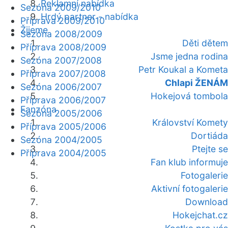
Reklamní nabídka
Sezóna 2009/2010
Hrdý partner - nabídka
Příprava 2009/2010
Žijeme
Sezóna 2008/2009
Děti dětem
Příprava 2008/2009
Jsme jedna rodina
Sezóna 2007/2008
Petr Koukal a Kometa
Příprava 2007/2008
Chlapi ŽENÁM
Sezóna 2006/2007
Hokejová tombola
Příprava 2006/2007
Fanzóna
Sezóna 2005/2006
Království Komety
Příprava 2005/2006
Dortiáda
Sezóna 2004/2005
Ptejte se
Příprava 2004/2005
Fan klub informuje
Fotogalerie
Aktivní fotogalerie
Download
Hokejchat.cz