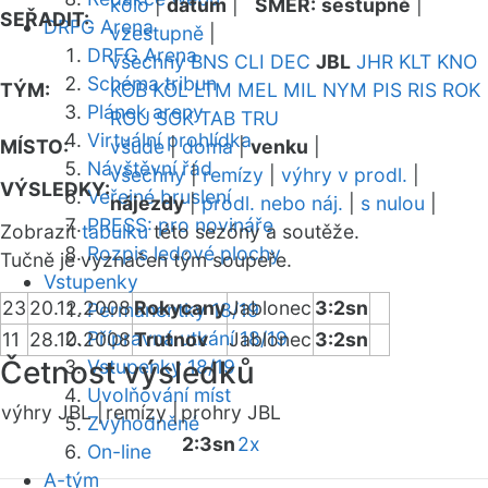
kolo
|
datum
|
SMĚR:
sestupně
|
SEŘADIT:
DRFG Arena
vzestupně
|
DRFG Arena
všechny
BNS
CLI
DEC
JBL
JHR
KLT
KNO
Schéma tribun
TÝM:
KOB
KOL
LTM
MEL
MIL
NYM
PIS
RIS
ROK
Plánek areny
ROU
SOK
TAB
TRU
Virtuální prohlídka
MÍSTO:
všude
|
doma
|
venku
|
Návštěvní řád
všechny
|
remízy
|
výhry v prodl.
|
VÝSLEDKY:
Veřejné bruslení
nájezdy
|
prodl. nebo náj.
|
s nulou
|
PRESS: pro novináře
Zobrazit
tabulku
této sezóny a soutěže.
Rozpis ledové plochy
Tučně je vyznačen tým soupeře.
Vstupenky
23
20.12.2008
Rokycany
Jablonec
3:2sn
Permanentky 18/19
Přípravná utkání 18/19
11
28.10.2008
Trutnov
Jablonec
3:2sn
Četnost výsledků
Vstupenky 18/19
Uvolňování míst
výhry JBL |
remízy |
prohry JBL
Zvýhodněné
2:3sn
2x
On-line
A-tým