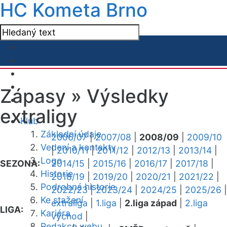
HC Kometa Brno
Zápasy »
Výsledky
extraligy
Klub
Základní údaje
2006/07
|
2007/08
|
2008/09
|
2009/10
Vedení a kontakty
|
2010/11
|
2011/12
|
2012/13
|
2013/14
|
Logo
SEZONA:
2014/15
|
2015/16
|
2016/17
|
2017/18
|
Historie
2018/19
|
2019/20
|
2020/21
|
2021/22
|
Podrobná historie
2022/23
|
2023/24
|
2024/25
|
2025/26
|
Ke stažení
extraliga
|
1.liga
|
2.liga západ
|
2.liga
LIGA:
Kariéra
východ
|
Redakce webu