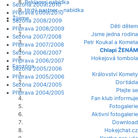
Reklamní nabídka
Sezóna 2009/2010
Hrdý partner - nabídka
Příprava 2009/2010
Žijeme
Sezóna 2008/2009
Děti dětem
Příprava 2008/2009
Jsme jedna rodina
Sezóna 2007/2008
Petr Koukal a Kometa
Příprava 2007/2008
Chlapi ŽENÁM
Sezóna 2006/2007
Hokejová tombola
Příprava 2006/2007
Fanzóna
Sezóna 2005/2006
Království Komety
Příprava 2005/2006
Dortiáda
Sezóna 2004/2005
Ptejte se
Příprava 2004/2005
Fan klub informuje
Fotogalerie
Aktivní fotogalerie
Download
Hokejchat.cz