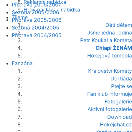
Reklamní nabídka
Příprava 2006/2007
Hrdý partner - nabídka
Sezóna 2005/2006
Žijeme
Příprava 2005/2006
Děti dětem
Sezóna 2004/2005
Jsme jedna rodina
Příprava 2004/2005
Petr Koukal a Kometa
Chlapi ŽENÁM
Hokejová tombola
Fanzóna
Království Komety
Dortiáda
Ptejte se
Fan klub informuje
Fotogalerie
Aktivní fotogalerie
Download
Hokejchat.cz