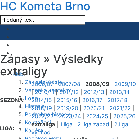
HC Kometa Brno
Zápasy »
Výsledky
extraligy
Klub
Základní údaje
2006/07
|
2007/08
|
2008/09
|
2009/10
Vedení a kontakty
|
2010/11
|
2011/12
|
2012/13
|
2013/14
|
Logo
SEZONA:
2014/15
|
2015/16
|
2016/17
|
2017/18
|
Historie
2018/19
|
2019/20
|
2020/21
|
2021/22
|
Podrobná historie
2022/23
|
2023/24
|
2024/25
|
2025/26
|
Ke stažení
extraliga
|
1.liga
|
2.liga západ
|
2.liga
LIGA:
Kariéra
východ
|
Redakce webu