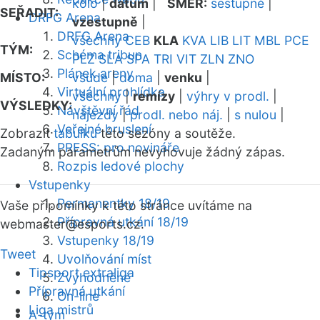
kolo
|
datum
|
SMĚR:
sestupně
|
SEŘADIT:
DRFG Arena
vzestupně
|
DRFG Arena
všechny
CEB
KLA
KVA
LIB
LIT
MBL
PCE
TÝM:
Schéma tribun
PLZ
SLA
SPA
TRI
VIT
ZLN
ZNO
Plánek areny
MÍSTO:
všude
|
doma
|
venku
|
Virtuální prohlídka
všechny
|
remízy
|
výhry v prodl.
|
VÝSLEDKY:
Návštěvní řád
nájezdy
|
prodl. nebo náj.
|
s nulou
|
Veřejné bruslení
Zobrazit
tabulku
této sezóny a soutěže.
PRESS: pro novináře
Zadaným parametrům nevyhovuje žádný zápas.
Rozpis ledové plochy
Vstupenky
Permanentky 18/19
Vaše připomínky k této stránce uvítáme na
Přípravná utkání 18/19
webmaster
@esports.cz.
Vstupenky 18/19
Tweet
Uvolňování míst
Tipsport extraliga
Zvýhodněné
Přípravná utkání
On-line
Liga mistrů
A-tým