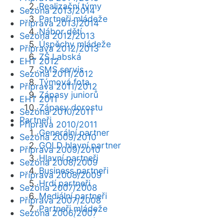
Realizační týmy
Sezóna 2013/2014
Partneři mládeže
Příprava 2013/2014
Nábor dětí
Sezóna 2012/2013
Úspěchy mládeže
Příprava 2012/2013
ZŠ Labská
EHT 2012
SMS servis
Sezóna 2011/2012
Týmová fota
Příprava 2011/2012
Zápasy juniorů
EHT 2011
Zápasy dorostu
Sezóna 2010/2011
Partneři
Příprava 2010/2011
Generální partner
Sezóna 2009/2010
GOLD hlavní partner
Příprava 2009/2010
Hlavní partneři
Sezóna 2008/2009
Business partneři
Příprava 2008/2009
Hrdí partneři
Sezóna 2007/2008
Mediální partneři
Příprava 2007/2008
Partneři mládeže
Sezóna 2006/2007