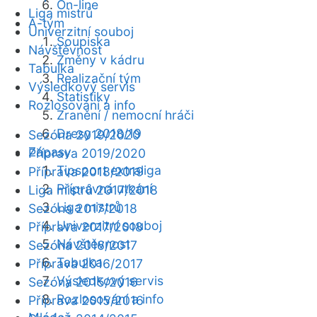
On-line
Liga mistrů
A-tým
Univerzitní souboj
Soupiska
Návštěvnost
Změny v kádru
Tabulka
Realizační tým
Výsledkový servis
Statistiky
Rozlosování a info
Zranění / nemocní hráči
Dresy 2018/19
Sezóna 2019/2020
Zápasy
Příprava 2019/2020
Tipsport extraliga
Příprava 2018/2019
Přípravná utkání
Liga mistrů 2017/2018
Liga mistrů
Sezóna 2017/2018
Univerzitní souboj
Příprava 2017/2018
Návštěvnost
Sezóna 2016/2017
Tabulka
Příprava 2016/2017
Výsledkový servis
Sezóna 2015/2016
Rozlosování a info
Příprava 2015/2016