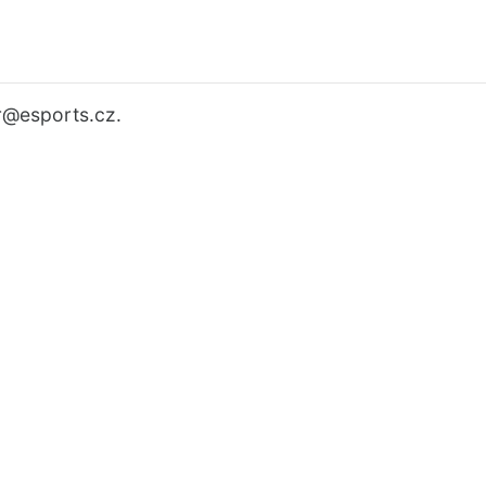
r
@esports.cz.