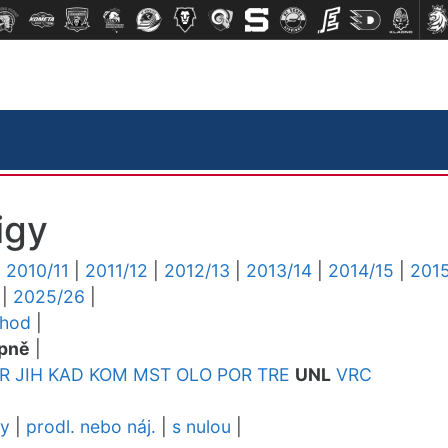
igy
|
2010/11
|
2011/12
|
2012/13
|
2013/14
|
2014/15
|
2015
|
2025/26
|
chod
|
pně
|
R
JIH
KAD
KOM
MST
OLO
POR
TRE
UNL
VRC
dy
|
prodl. nebo náj.
|
s nulou
|