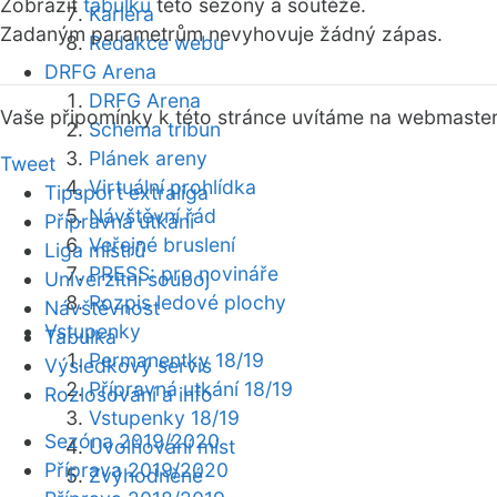
Zobrazit
tabulku
této sezóny a soutěže.
Kariéra
Zadaným parametrům nevyhovuje žádný zápas.
Redakce webu
DRFG Arena
DRFG Arena
Vaše připomínky k této stránce uvítáme na webmaste
Schéma tribun
Plánek areny
Tweet
Virtuální prohlídka
Tipsport extraliga
Návštěvní řád
Přípravná utkání
Veřejné bruslení
Liga mistrů
PRESS: pro novináře
Univerzitní souboj
Rozpis ledové plochy
Návštěvnost
Vstupenky
Tabulka
Permanentky 18/19
Výsledkový servis
Přípravná utkání 18/19
Rozlosování a info
Vstupenky 18/19
Sezóna 2019/2020
Uvolňování míst
Příprava 2019/2020
Zvýhodněné