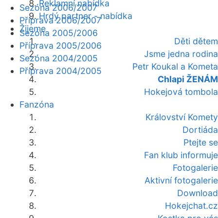
Reklamní nabídka
Sezóna 2006/2007
Hrdý partner - nabídka
Příprava 2006/2007
Žijeme
Sezóna 2005/2006
Děti dětem
Příprava 2005/2006
Jsme jedna rodina
Sezóna 2004/2005
Petr Koukal a Kometa
Příprava 2004/2005
Chlapi ŽENÁM
Hokejová tombola
Fanzóna
Království Komety
Dortiáda
Ptejte se
Fan klub informuje
Fotogalerie
Aktivní fotogalerie
Download
Hokejchat.cz