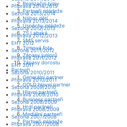
Realizační týmy
Příprava 2014/2015
Partneři mládeže
Sezóna 2013/2014
Nábor dětí
Příprava 2013/2014
Úspěchy mládeže
Sezóna 2012/2013
ZŠ Labská
Příprava 2012/2013
SMS servis
EHT 2012
Týmová fota
Sezóna 2011/2012
Zápasy juniorů
Příprava 2011/2012
Zápasy dorostu
EHT 2011
Partneři
Sezóna 2010/2011
Generální partner
Příprava 2010/2011
GOLD hlavní partner
Sezóna 2009/2010
Hlavní partneři
Příprava 2009/2010
Business partneři
Sezóna 2008/2009
Hrdí partneři
Příprava 2008/2009
Mediální partneři
Sezóna 2007/2008
Partneři mládeže
Příprava 2007/2008