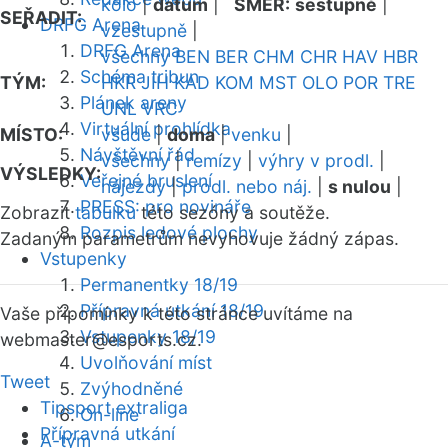
kolo
|
datum
|
SMĚR:
sestupně
|
SEŘADIT:
DRFG Arena
vzestupně
|
DRFG Arena
všechny
BEN
BER
CHM
CHR
HAV
HBR
Schéma tribun
TÝM:
HKR
JIH
KAD
KOM
MST
OLO
POR
TRE
Plánek areny
UNL
VRC
Virtuální prohlídka
MÍSTO:
všude
|
doma
|
venku
|
Návštěvní řád
všechny
|
remízy
|
výhry v prodl.
|
VÝSLEDKY:
Veřejné bruslení
nájezdy
|
prodl. nebo náj.
|
s nulou
|
PRESS: pro novináře
Zobrazit
tabulku
této sezóny a soutěže.
Rozpis ledové plochy
Zadaným parametrům nevyhovuje žádný zápas.
Vstupenky
Permanentky 18/19
Přípravná utkání 18/19
Vaše připomínky k této stránce uvítáme na
Vstupenky 18/19
webmaster
@esports.cz.
Uvolňování míst
Tweet
Zvýhodněné
Tipsport extraliga
On-line
Přípravná utkání
A-tým