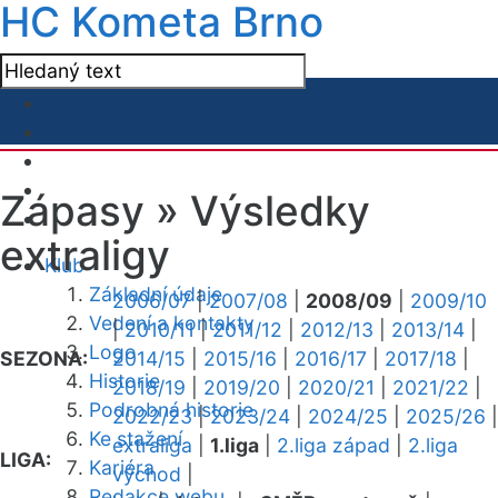
HC Kometa Brno
Zápasy »
Výsledky
extraligy
Klub
Základní údaje
2006/07
|
2007/08
|
2008/09
|
2009/10
Vedení a kontakty
|
2010/11
|
2011/12
|
2012/13
|
2013/14
|
Logo
SEZONA:
2014/15
|
2015/16
|
2016/17
|
2017/18
|
Historie
2018/19
|
2019/20
|
2020/21
|
2021/22
|
Podrobná historie
2022/23
|
2023/24
|
2024/25
|
2025/26
|
Ke stažení
extraliga
|
1.liga
|
2.liga západ
|
2.liga
LIGA:
Kariéra
východ
|
Redakce webu