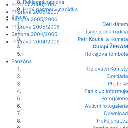
Reklamní nabídka
Sezóna 2006/2007
Hrdý partner - nabídka
Příprava 2006/2007
Žijeme
Sezóna 2005/2006
Děti dětem
Příprava 2005/2006
Jsme jedna rodina
Sezóna 2004/2005
Petr Koukal a Kometa
Příprava 2004/2005
Chlapi ŽENÁM
Hokejová tombola
Fanzóna
Království Komety
Dortiáda
Ptejte se
Fan klub informuje
Fotogalerie
Aktivní fotogalerie
Download
Hokejchat.cz