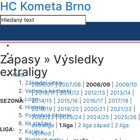
HC Kometa Brno
Zápasy »
Výsledky
extraligy
Klub
Základní údaje
2006/07
|
2007/08
|
2008/09
|
2009/10
Vedení a kontakty
|
2010/11
|
2011/12
|
2012/13
|
2013/14
|
Logo
SEZONA:
2014/15
|
2015/16
|
2016/17
|
2017/18
|
Historie
2018/19
|
2019/20
|
2020/21
|
2021/22
|
Podrobná historie
2022/23
|
2023/24
|
2024/25
|
2025/26
|
Ke stažení
extraliga
|
1.liga
|
2.liga západ
|
2.liga
LIGA:
Kariéra
východ
|
Redakce webu