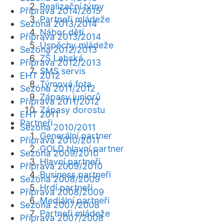
Realizační týmy
Příprava 2014/2015
Partneři mládeže
Sezóna 2013/2014
Nábor dětí
Příprava 2013/2014
Úspěchy mládeže
Sezóna 2012/2013
ZŠ Labská
Příprava 2012/2013
SMS servis
EHT 2012
Týmová fota
Sezóna 2011/2012
Zápasy juniorů
Příprava 2011/2012
Zápasy dorostu
EHT 2011
Partneři
Sezóna 2010/2011
Generální partner
Příprava 2010/2011
GOLD hlavní partner
Sezóna 2009/2010
Hlavní partneři
Příprava 2009/2010
Business partneři
Sezóna 2008/2009
Hrdí partneři
Příprava 2008/2009
Mediální partneři
Sezóna 2007/2008
Partneři mládeže
Příprava 2007/2008