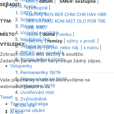
kolo
|
datum
|
SMĚR:
sestupně
|
SEŘADIT:
DRFG Arena
vzestupně
|
DRFG Arena
všechny
BEN
BER
CHM
CHR
HAV
HBR
Schéma tribun
TÝM:
HKR
JIH
KAD
KOM
MST
OLO
POR
TRE
Plánek areny
UNL
VRC
Virtuální prohlídka
MÍSTO:
všude
|
doma
|
venku
|
Návštěvní řád
všechny
|
remízy
|
výhry v prodl.
|
VÝSLEDKY:
Veřejné bruslení
nájezdy
|
prodl. nebo náj.
|
s nulou
|
PRESS: pro novináře
Zobrazit
tabulku
této sezóny a soutěže.
Rozpis ledové plochy
Zadaným parametrům nevyhovuje žádný zápas.
Vstupenky
Permanentky 18/19
Přípravná utkání 18/19
Vaše připomínky k této stránce uvítáme na
Vstupenky 18/19
webmaster
@esports.cz.
Uvolňování míst
Tweet
Zvýhodněné
Tipsport extraliga
On-line
Přípravná utkání
A-tým