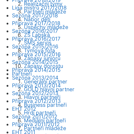
Realizační týmy
Liga mistrů 2017/2018
Partneři mládeže
Sezóna 2017/2018
Nábor dětí
Příprava 2017/2018
Úspěchy mládeže
Sezóna 2016/2017
ZŠ Labská
Příprava 2016/2017
SMS servis
Sezóna 2015/2016
Týmová fota
Příprava 2015/2016
Zápasy juniorů
Sezóna 2014/2015
Zápasy dorostu
Příprava 2014/2015
Partneři
Sezóna 2013/2014
Generální partner
Příprava 2013/2014
GOLD hlavní partner
Sezóna 2012/2013
Hlavní partneři
Příprava 2012/2013
Business partneři
EHT 2012
Hrdí partneři
Sezóna 2011/2012
Mediální partneři
Příprava 2011/2012
Partneři mládeže
EHT 2011