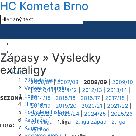
HC Kometa Brno
Zápasy »
Výsledky
extraligy
Klub
Základní údaje
2006/07
|
2007/08
|
2008/09
|
2009/10
Vedení a kontakty
|
2010/11
|
2011/12
|
2012/13
|
2013/14
|
Logo
SEZONA:
2014/15
|
2015/16
|
2016/17
|
2017/18
|
Historie
2018/19
|
2019/20
|
2020/21
|
2021/22
|
Podrobná historie
2022/23
|
2023/24
|
2024/25
|
2025/26
|
Ke stažení
extraliga
|
1.liga
|
2.liga západ
|
2.liga
LIGA:
Kariéra
východ
|
Redakce webu