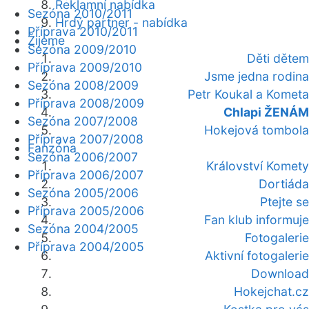
Reklamní nabídka
Sezóna 2010/2011
Hrdý partner - nabídka
Příprava 2010/2011
Žijeme
Sezóna 2009/2010
Děti dětem
Příprava 2009/2010
Jsme jedna rodina
Sezóna 2008/2009
Petr Koukal a Kometa
Příprava 2008/2009
Chlapi ŽENÁM
Sezóna 2007/2008
Hokejová tombola
Příprava 2007/2008
Fanzóna
Sezóna 2006/2007
Království Komety
Příprava 2006/2007
Dortiáda
Sezóna 2005/2006
Ptejte se
Příprava 2005/2006
Fan klub informuje
Sezóna 2004/2005
Fotogalerie
Příprava 2004/2005
Aktivní fotogalerie
Download
Hokejchat.cz