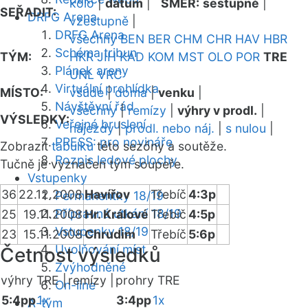
kolo
|
datum
|
SMĚR:
sestupně
|
SEŘADIT:
DRFG Arena
vzestupně
|
DRFG Arena
všechny
BEN
BER
CHM
CHR
HAV
HBR
Schéma tribun
TÝM:
HKR
JIH
KAD
KOM
MST
OLO
POR
TRE
Plánek areny
UNL
VRC
Virtuální prohlídka
MÍSTO:
všude
|
doma
|
venku
|
Návštěvní řád
všechny
|
remízy
|
výhry v prodl.
|
VÝSLEDKY:
Veřejné bruslení
nájezdy
|
prodl. nebo náj.
|
s nulou
|
PRESS: pro novináře
Zobrazit
tabulku
této sezóny a soutěže.
Rozpis ledové plochy
Tučně je vyznačen tým soupeře.
Vstupenky
36
22.12.2008
Havířov
Třebíč
4:3p
Permanentky 18/19
Přípravná utkání 18/19
25
19.11.2008
Hr. Králové
Třebíč
4:5p
Vstupenky 18/19
23
15.11.2008
Chrudim
Třebíč
5:6p
Uvolňování míst
Četnost výsledků
Zvýhodněné
výhry TRE |
remízy |
prohry TRE
On-line
5:4pp
1x
3:4pp
1x
A-tým