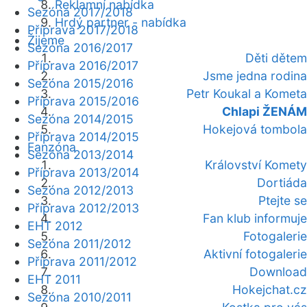
Reklamní nabídka
Sezóna 2017/2018
Hrdý partner - nabídka
Příprava 2017/2018
Žijeme
Sezóna 2016/2017
Děti dětem
Příprava 2016/2017
Jsme jedna rodina
Sezóna 2015/2016
Petr Koukal a Kometa
Příprava 2015/2016
Chlapi ŽENÁM
Sezóna 2014/2015
Hokejová tombola
Příprava 2014/2015
Fanzóna
Sezóna 2013/2014
Království Komety
Příprava 2013/2014
Dortiáda
Sezóna 2012/2013
Ptejte se
Příprava 2012/2013
Fan klub informuje
EHT 2012
Fotogalerie
Sezóna 2011/2012
Aktivní fotogalerie
Příprava 2011/2012
Download
EHT 2011
Hokejchat.cz
Sezóna 2010/2011