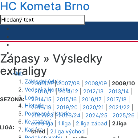
HC Kometa Brno
Zápasy »
Výsledky
extraligy
Klub
Základní údaje
2006/07
|
2007/08
|
2008/09
|
2009/10
Vedení a kontakty
|
2010/11
|
2011/12
|
2012/13
|
2013/14
|
Logo
SEZONA:
2014/15
|
2015/16
|
2016/17
|
2017/18
|
Historie
2018/19
|
2019/20
|
2020/21
|
2021/22
|
Podrobná historie
2022/23
|
2023/24
|
2024/25
|
2025/26
|
Ke stažení
extraliga
|
1.liga
|
2.liga západ
|
2.liga
LIGA:
Kariéra
střed
|
2.liga východ
|
Redakce webu