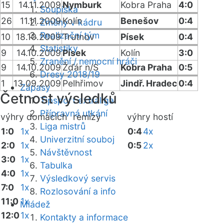
15
14.11.2009
Nymburk
Kobra Praha
4:0
Soupiska
26
11.11.2009
Kolín
Benešov
0:4
Změny v kádru
Realizační tým
10
18.10.2009
Trutnov
Písek
0:4
Statistiky
9
14.10.2009
Písek
Kolín
3:0
Zranění / nemocní hráči
9
14.10.2009
Žďár n/S
Kobra Praha
0:5
Dresy 2018/19
1
13.09.2009
Pelhřimov
Jindř. Hradec
0:4
Zápasy
Četnost výsledků
Tipsport extraliga
Přípravná utkání
výhry domácích
remízy
výhry hostí
Liga mistrů
1:0
1x
0:4
4x
Univerzitní souboj
2:0
1x
0:5
2x
Návštěvnost
3:0
1x
Tabulka
4:0
1x
Výsledkový servis
7:0
1x
Rozlosování a info
11:0
1x
Mládež
12:0
1x
Kontakty a informace