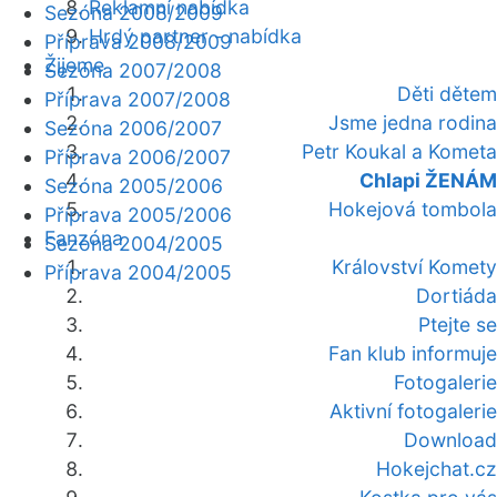
Reklamní nabídka
Sezóna 2008/2009
Hrdý partner - nabídka
Příprava 2008/2009
Žijeme
Sezóna 2007/2008
Děti dětem
Příprava 2007/2008
Jsme jedna rodina
Sezóna 2006/2007
Petr Koukal a Kometa
Příprava 2006/2007
Chlapi ŽENÁM
Sezóna 2005/2006
Hokejová tombola
Příprava 2005/2006
Fanzóna
Sezóna 2004/2005
Království Komety
Příprava 2004/2005
Dortiáda
Ptejte se
Fan klub informuje
Fotogalerie
Aktivní fotogalerie
Download
Hokejchat.cz