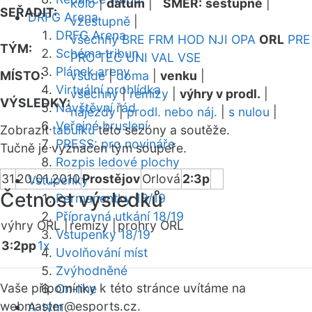
kolo
|
datum
|
SMĚR:
sestupně
|
SEŘADIT:
DRFG Arena
vzestupně
|
DRFG Arena
všechny
BRE
FRM
HOD
NJI
OPA
ORL
PRE
TÝM:
Schéma tribun
PRO
TEC
UNI
VAL
VSE
Plánek areny
MÍSTO:
všude
|
doma
|
venku
|
Virtuální prohlídka
všechny
|
remízy
|
výhry v prodl.
|
VÝSLEDKY:
Návštěvní řád
nájezdy
|
prodl. nebo náj.
|
s nulou
|
Veřejné bruslení
Zobrazit
tabulku
této sezóny a soutěže.
PRESS: pro novináře
Tučně je vyznačen tým soupeře.
Rozpis ledové plochy
31
20.01.2010
Prostějov
Orlová
2:3p
Vstupenky
Četnost výsledků
Permanentky 18/19
Přípravná utkání 18/19
výhry ORL |
remízy |
prohry ORL
Vstupenky 18/19
3:2pp
1x
Uvolňování míst
Zvýhodněné
Vaše připomínky k této stránce uvítáme na
On-line
webmaster
@esports.cz.
A-tým