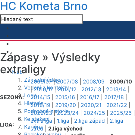
HC Kometa Brno
Zápasy »
Výsledky
extraligy
Klub
Základní údaje
2006/07
|
2007/08
|
2008/09
|
2009/10
Vedení a kontakty
|
2010/11
|
2011/12
|
2012/13
|
2013/14
|
Logo
SEZONA:
2014/15
|
2015/16
|
2016/17
|
2017/18
|
Historie
2018/19
|
2019/20
|
2020/21
|
2021/22
|
Podrobná historie
2022/23
|
2023/24
|
2024/25
|
2025/26
|
Ke stažení
extraliga
|
1.liga
|
2.liga západ
|
2.liga
LIGA:
Kariéra
střed
|
2.liga východ
|
Redakce webu