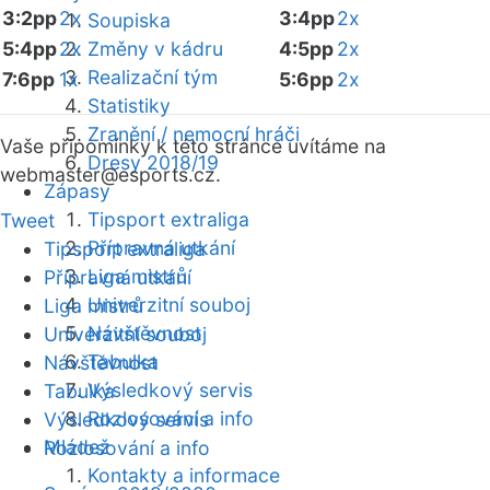
3:2pp
2x
3:4pp
2x
Soupiska
5:4pp
2x
Změny v kádru
4:5pp
2x
Realizační tým
7:6pp
1x
5:6pp
2x
Statistiky
Zranění / nemocní hráči
Vaše připomínky k této stránce uvítáme na
Dresy 2018/19
webmaster
@esports.cz.
Zápasy
Tipsport extraliga
Tweet
Přípravná utkání
Tipsport extraliga
Liga mistrů
Přípravná utkání
Univerzitní souboj
Liga mistrů
Návštěvnost
Univerzitní souboj
Tabulka
Návštěvnost
Výsledkový servis
Tabulka
Rozlosování a info
Výsledkový servis
Mládež
Rozlosování a info
Kontakty a informace