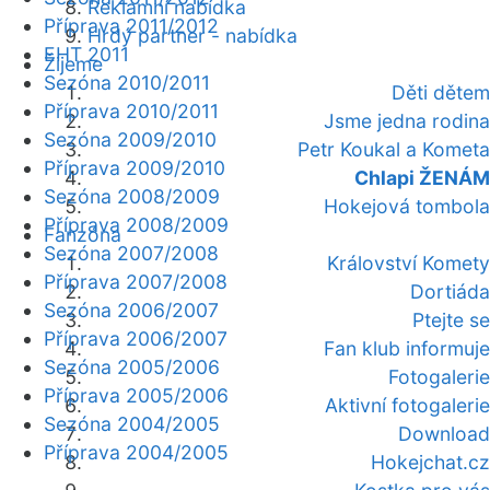
Reklamní nabídka
Příprava 2011/2012
Hrdý partner - nabídka
EHT 2011
Žijeme
Sezóna 2010/2011
Děti dětem
Příprava 2010/2011
Jsme jedna rodina
Sezóna 2009/2010
Petr Koukal a Kometa
Příprava 2009/2010
Chlapi ŽENÁM
Sezóna 2008/2009
Hokejová tombola
Příprava 2008/2009
Fanzóna
Sezóna 2007/2008
Království Komety
Příprava 2007/2008
Dortiáda
Sezóna 2006/2007
Ptejte se
Příprava 2006/2007
Fan klub informuje
Sezóna 2005/2006
Fotogalerie
Příprava 2005/2006
Aktivní fotogalerie
Sezóna 2004/2005
Download
Příprava 2004/2005
Hokejchat.cz