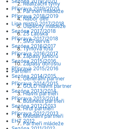
Sezóna 2019/2020
Realizační týmy
Příprava 2019/2020
Partneři mládeže
Příprava 2018/2019
Nábor dětí
Liga mistrů 2017/2018
Úspěchy mládeže
Sezóna 2017/2018
ZŠ Labská
Příprava 2017/2018
SMS servis
Sezóna 2016/2017
Týmová fota
Příprava 2016/2017
Zápasy juniorů
Sezóna 2015/2016
Zápasy dorostu
Příprava 2015/2016
Partneři
Sezóna 2014/2015
Generální partner
Příprava 2014/2015
GOLD hlavní partner
Sezóna 2013/2014
Hlavní partneři
Příprava 2013/2014
Business partneři
Sezóna 2012/2013
Hrdí partneři
Příprava 2012/2013
Mediální partneři
EHT 2012
Partneři mládeže
Sezóna 2011/2012