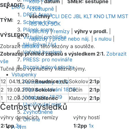
kolo
|
datum
|
SMĚR:
sestupně
|
SEŘADIT:
DRFG Arena
vzestupně
|
DRFG Arena
všechny
CLI
DEC
JBL
KLT
KNO
LTM
MST
TÝM:
Schéma tribun
RIS
ROU
SOK
Plánek areny
všechny
|
remízy
|
výhry v prodl.
|
VÝSLEDKY:
Virtuální prohlídka
nájezdy
|
prodl. nebo náj.
|
s nulou
|
Návštěvní řád
Zobrazit
tabulku
této sezóny a soutěže.
Veřejné bruslení
Zobrazuji přehled zápasů s výsledkem 2:1.
Zobrazit
PRESS: pro novináře
vše
Rozpis ledové plochy
Tučně jsou vyznačeny vítězné týmy.
Vstupenky
12
04.11.2009
Roudnice n/L
Sokolov
2:1p
Permanentky 18/19
Přípravná utkání 18/19
2
19.09.2009
Sokolov
Děčín
2:1p
Vstupenky 18/19
1
12.09.2009
Jablonec
Klatovy
2:1p
Uvolňování míst
Četnost výsledků
Zvýhodněné
výhry domácích
remízy
výhry hostí
On-line
2:1pp
3x
1:2pp
1x
A-tým