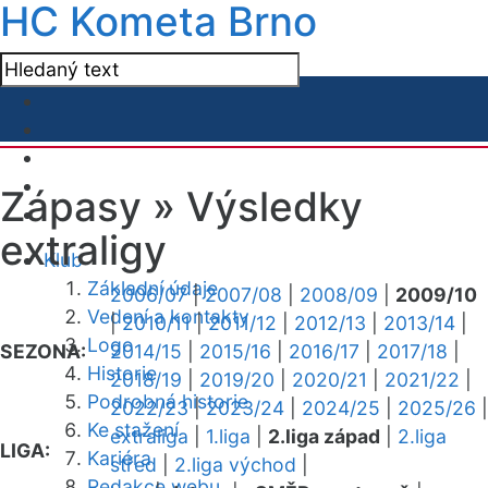
HC Kometa Brno
Zápasy »
Výsledky
extraligy
Klub
Základní údaje
2006/07
|
2007/08
|
2008/09
|
2009/10
Vedení a kontakty
|
2010/11
|
2011/12
|
2012/13
|
2013/14
|
Logo
SEZONA:
2014/15
|
2015/16
|
2016/17
|
2017/18
|
Historie
2018/19
|
2019/20
|
2020/21
|
2021/22
|
Podrobná historie
2022/23
|
2023/24
|
2024/25
|
2025/26
|
Ke stažení
extraliga
|
1.liga
|
2.liga západ
|
2.liga
LIGA:
Kariéra
střed
|
2.liga východ
|
Redakce webu