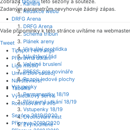
Zobrazit
tabulku
této sezóny a soutěže.
Kariéra
Zadaným parametrům nevyhovuje žádný zápas.
Redakce webu
DRFG Arena
DRFG Arena
Vaše připomínky k této stránce uvítáme na webmaste
Schéma tribun
Plánek areny
Tweet
Virtuální prohlídka
Tipsport extraliga
Návštěvní řád
Přípravná utkání
Veřejné bruslení
Liga mistrů
PRESS: pro novináře
Univerzitní souboj
Rozpis ledové plochy
Návštěvnost
Vstupenky
Tabulka
Permanentky 18/19
Výsledkový servis
Přípravná utkání 18/19
Rozlosování a info
Vstupenky 18/19
Sezóna 2019/2020
Uvolňování míst
Příprava 2019/2020
Zvýhodněné