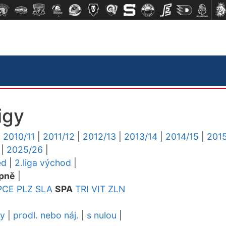
igy
|
2010/11
|
2011/12
|
2012/13
|
2013/14
|
2014/15
|
2015
|
2025/26
|
ed
|
2.liga východ
|
pně
|
PCE
PLZ
SLA
SPA
TRI
VIT
ZLN
dy
|
prodl. nebo náj.
|
s nulou
|