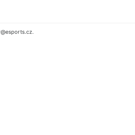
r
@esports.cz.