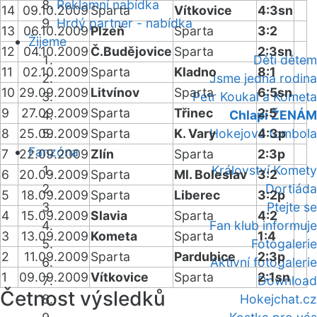
Reklamní nabídka
14
09.10.2009
Sparta
Vítkovice
4:3sn
Hrdý partner - nabídka
13
06.10.2009
Plzeň
Sparta
3:2
Žijeme
12
04.10.2009
Č.Budějovice
Sparta
2:3sn
Děti dětem
11
02.10.2009
Sparta
Kladno
8:1
Jsme jedna rodina
10
29.09.2009
Litvínov
Sparta
6:5sn
Petr Koukal a Kometa
9
27.09.2009
Sparta
Třinec
2:5
Chlapi ŽENÁM
8
25.09.2009
Sparta
K. Vary
Hokejová tombola
4:3p
Fanzóna
7
22.09.2009
Zlín
Sparta
2:3p
Království Komety
6
20.09.2009
Sparta
Ml. Boleslav
3:2
Dortiáda
5
18.09.2009
Sparta
Liberec
3:2p
Ptejte se
4
15.09.2009
Slavia
Sparta
4:2
Fan klub informuje
3
13.09.2009
Kometa
Sparta
1:4
Fotogalerie
2
11.09.2009
Sparta
Pardubice
2:3p
Aktivní fotogalerie
1
09.09.2009
Vítkovice
Sparta
2:1sn
Download
Četnost výsledků
Hokejchat.cz