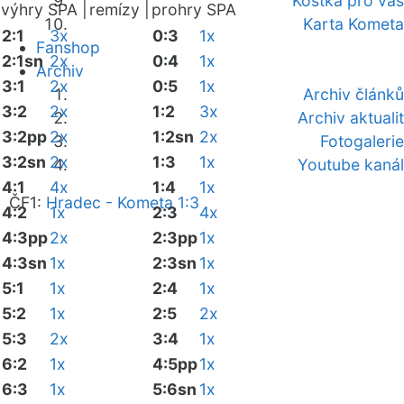
Kostka pro vás
výhry SPA |
remízy |
prohry SPA
Karta Kometa
2:1
3x
0:3
1x
Fanshop
2:1sn
2x
0:4
1x
Archiv
3:1
2x
0:5
1x
Archiv článků
3:2
2x
1:2
3x
Archiv aktualit
3:2pp
2x
1:2sn
2x
Fotogalerie
3:2sn
2x
1:3
1x
Youtube kanál
4:1
4x
1:4
1x
ČF1:
Hradec - Kometa 1:3
4:2
1x
2:3
4x
4:3pp
2x
2:3pp
1x
4:3sn
1x
2:3sn
1x
5:1
1x
2:4
1x
5:2
1x
2:5
2x
5:3
2x
3:4
1x
6:2
1x
4:5pp
1x
6:3
1x
5:6sn
1x