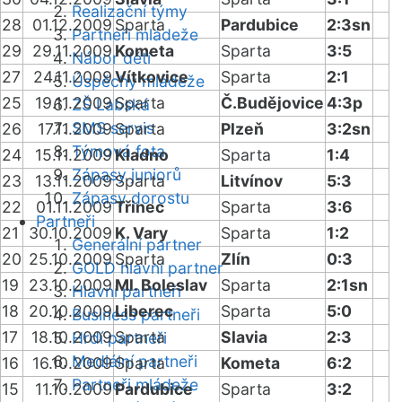
Realizační týmy
28
01.12.2009
Sparta
Pardubice
2:3sn
Partneři mládeže
29
29.11.2009
Kometa
Sparta
3:5
Nábor dětí
27
24.11.2009
Vítkovice
Sparta
2:1
Úspěchy mládeže
25
19.11.2009
Sparta
Č.Budějovice
4:3p
ZŠ Labská
SMS servis
26
17.11.2009
Sparta
Plzeň
3:2sn
Týmová fota
24
15.11.2009
Kladno
Sparta
1:4
Zápasy juniorů
23
13.11.2009
Sparta
Litvínov
5:3
Zápasy dorostu
22
01.11.2009
Třinec
Sparta
3:6
Partneři
21
30.10.2009
K. Vary
Sparta
1:2
Generální partner
20
25.10.2009
Sparta
Zlín
0:3
GOLD hlavní partner
19
23.10.2009
Ml. Boleslav
Sparta
2:1sn
Hlavní partneři
18
20.10.2009
Liberec
Sparta
5:0
Business partneři
17
18.10.2009
Sparta
Slavia
2:3
Hrdí partneři
Mediální partneři
16
16.10.2009
Sparta
Kometa
6:2
Partneři mládeže
15
11.10.2009
Pardubice
Sparta
3:2