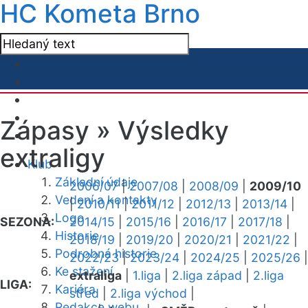
HC Kometa Brno
Zápasy »
Výsledky
extraligy
Klub
Základní údaje
2006/07
|
2007/08
|
2008/09
|
2009/10
Vedení a kontakty
|
2010/11
|
2011/12
|
2012/13
|
2013/14
|
Logo
SEZONA:
2014/15
|
2015/16
|
2016/17
|
2017/18
|
Historie
2018/19
|
2019/20
|
2020/21
|
2021/22
|
Podrobná historie
2022/23
|
2023/24
|
2024/25
|
2025/26
|
Ke stažení
extraliga
|
1.liga
|
2.liga západ
|
2.liga
LIGA:
Kariéra
střed
|
2.liga východ
|
Redakce webu