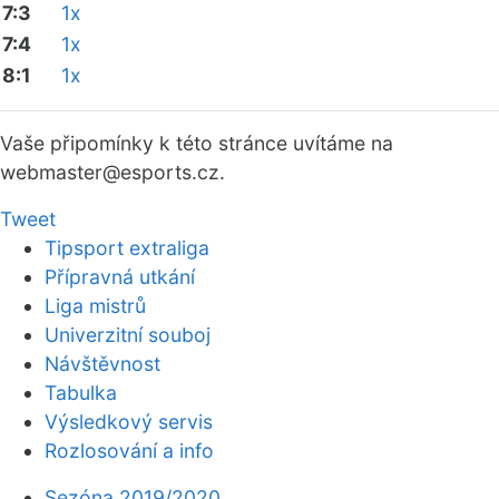
7:3
1x
7:4
1x
8:1
1x
Vaše připomínky k této stránce uvítáme na
webmaster
@esports.cz.
Tweet
Tipsport extraliga
Přípravná utkání
Liga mistrů
Univerzitní souboj
Návštěvnost
Tabulka
Výsledkový servis
Rozlosování a info
Sezóna 2019/2020