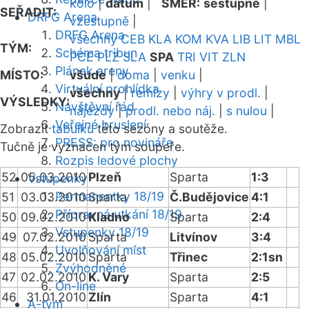
kolo
|
datum
|
SMĚR:
sestupně
|
SEŘADIT:
DRFG Arena
vzestupně
|
DRFG Arena
všechny
CEB
KLA
KOM
KVA
LIB
LIT
MBL
TÝM:
Schéma tribun
PCE
PLZ
SLA
SPA
TRI
VIT
ZLN
Plánek areny
MÍSTO:
všude
|
doma
|
venku
|
Virtuální prohlídka
všechny
|
remízy
|
výhry v prodl.
|
VÝSLEDKY:
Návštěvní řád
nájezdy
|
prodl. nebo náj.
|
s nulou
|
Veřejné bruslení
Zobrazit
tabulku
této sezóny a soutěže.
PRESS: pro novináře
Tučně je vyznačen tým soupeře.
Rozpis ledové plochy
52
05.03.2010
Plzeň
Sparta
1:3
Vstupenky
Permanentky 18/19
51
03.03.2010
Sparta
Č.Budějovice
4:1
Přípravná utkání 18/19
50
09.02.2010
Kladno
Sparta
2:4
Vstupenky 18/19
49
07.02.2010
Sparta
Litvínov
3:4
Uvolňování míst
48
05.02.2010
Sparta
Třinec
2:1sn
Zvýhodněné
47
02.02.2010
K. Vary
Sparta
2:5
On-line
46
31.01.2010
Zlín
Sparta
4:1
A-tým