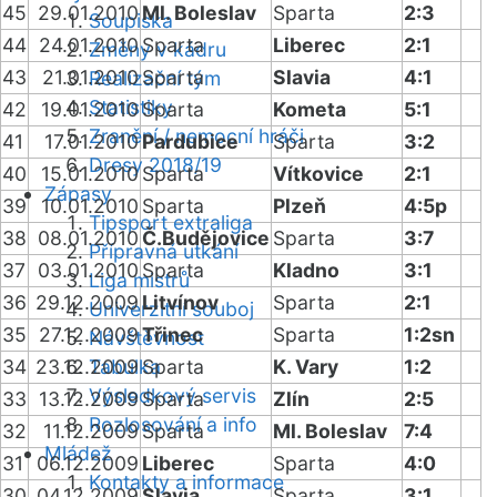
45
29.01.2010
Ml. Boleslav
Sparta
2:3
Soupiska
44
24.01.2010
Sparta
Liberec
2:1
Změny v kádru
43
21.01.2010
Sparta
Slavia
4:1
Realizační tým
Statistiky
42
19.01.2010
Sparta
Kometa
5:1
Zranění / nemocní hráči
41
17.01.2010
Pardubice
Sparta
3:2
Dresy 2018/19
40
15.01.2010
Sparta
Vítkovice
2:1
Zápasy
39
10.01.2010
Sparta
Plzeň
4:5p
Tipsport extraliga
38
08.01.2010
Č.Budějovice
Sparta
3:7
Přípravná utkání
37
03.01.2010
Sparta
Kladno
3:1
Liga mistrů
36
29.12.2009
Litvínov
Sparta
2:1
Univerzitní souboj
35
27.12.2009
Třinec
Sparta
1:2sn
Návštěvnost
34
23.12.2009
Tabulka
Sparta
K. Vary
1:2
Výsledkový servis
33
13.12.2009
Sparta
Zlín
2:5
Rozlosování a info
32
11.12.2009
Sparta
Ml. Boleslav
7:4
Mládež
31
06.12.2009
Liberec
Sparta
4:0
Kontakty a informace
30
04.12.2009
Slavia
Sparta
3:1