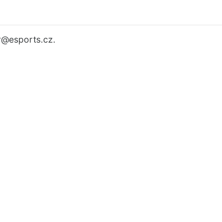
r
@esports.cz.