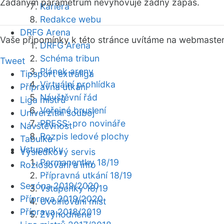
Zadaným parametrům nevyhovuje žádný zápas.
Kariéra
Redakce webu
DRFG Arena
Vaše připomínky k této stránce uvítáme na webmaste
DRFG Arena
Schéma tribun
Tweet
Plánek areny
Tipsport extraliga
Virtuální prohlídka
Přípravná utkání
Návštěvní řád
Liga mistrů
Veřejné bruslení
Univerzitní souboj
PRESS: pro novináře
Návštěvnost
Rozpis ledové plochy
Tabulka
Vstupenky
Výsledkový servis
Permanentky 18/19
Rozlosování a info
Přípravná utkání 18/19
Sezóna 2019/2020
Vstupenky 18/19
Příprava 2019/2020
Uvolňování míst
Příprava 2018/2019
Zvýhodněné