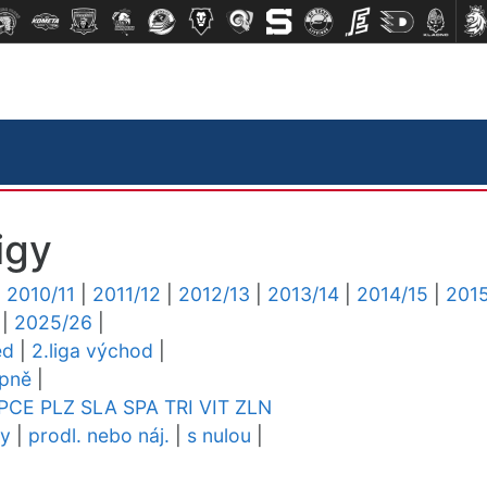
igy
|
2010/11
|
2011/12
|
2012/13
|
2013/14
|
2014/15
|
2015
|
2025/26
|
ed
|
2.liga východ
|
upně
|
PCE
PLZ
SLA
SPA
TRI
VIT
ZLN
dy
|
prodl. nebo náj.
|
s nulou
|