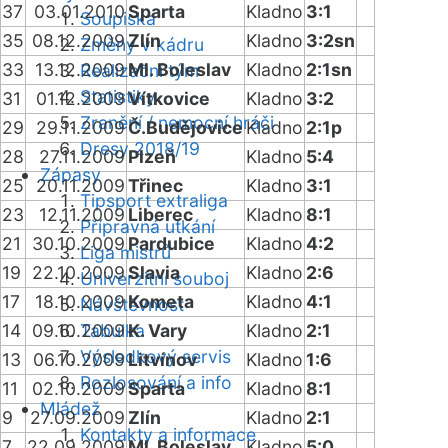
37
03.01.2010
Sparta
Kladno
3:1
Soupiska
35
08.12.2009
Zlín
Kladno
3:2sn
Změny v kádru
33
13.12.2009
Ml. Boleslav
Kladno
2:1sn
Realizační tým
Statistiky
31
01.12.2009
Vítkovice
Kladno
3:2
Zranění / nemocní hráči
29
29.11.2009
Č.Budějovice
Kladno
2:1p
Dresy 2018/19
28
27.11.2009
Plzeň
Kladno
5:4
Zápasy
25
20.11.2009
Třinec
Kladno
3:1
Tipsport extraliga
23
12.11.2009
Liberec
Kladno
8:1
Přípravná utkání
21
30.10.2009
Pardubice
Kladno
4:2
Liga mistrů
19
22.10.2009
Slavia
Kladno
2:6
Univerzitní souboj
17
18.10.2009
Kometa
Kladno
4:1
Návštěvnost
14
09.10.2009
Tabulka
K. Vary
Kladno
2:1
Výsledkový servis
13
06.10.2009
Litvínov
Kladno
1:6
Rozlosování a info
11
02.10.2009
Sparta
Kladno
8:1
Mládež
9
27.09.2009
Zlín
Kladno
2:1
Kontakty a informace
7
22.09.2009
Ml. Boleslav
Kladno
5:0