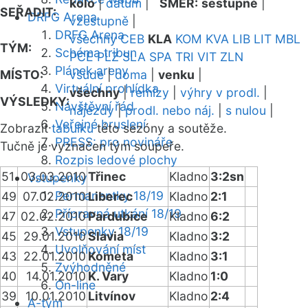
kolo
|
datum
|
SMĚR:
sestupně
|
SEŘADIT:
DRFG Arena
vzestupně
|
DRFG Arena
všechny
CEB
KLA
KOM
KVA
LIB
LIT
MBL
TÝM:
Schéma tribun
PCE
PLZ
SLA
SPA
TRI
VIT
ZLN
Plánek areny
MÍSTO:
všude
|
doma
|
venku
|
Virtuální prohlídka
všechny
|
remízy
|
výhry v prodl.
|
VÝSLEDKY:
Návštěvní řád
nájezdy
|
prodl. nebo náj.
|
s nulou
|
Veřejné bruslení
Zobrazit
tabulku
této sezóny a soutěže.
PRESS: pro novináře
Tučně je vyznačen tým soupeře.
Rozpis ledové plochy
51
03.03.2010
Třinec
Kladno
3:2sn
Vstupenky
Permanentky 18/19
49
07.02.2010
Liberec
Kladno
2:1
Přípravná utkání 18/19
47
02.02.2010
Pardubice
Kladno
6:2
Vstupenky 18/19
45
29.01.2010
Slavia
Kladno
3:2
Uvolňování míst
43
22.01.2010
Kometa
Kladno
3:1
Zvýhodněné
40
14.01.2010
K. Vary
Kladno
1:0
On-line
39
10.01.2010
Litvínov
Kladno
2:4
A-tým