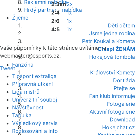
Reklamní nabídka
2:3sn
2x
Hrdý partner - nabídka
2:4
1x
Žijeme
2:6
1x
Děti dětem
4:5
1x
Jsme jedna rodina
Petr Koukal a Kometa
Vaše připomínky k této stránce uvítáme na
Chlapi ŽENÁM
webmaster
@esports.cz.
Hokejová tombola
Fanzóna
Tweet
Království Komety
Tipsport extraliga
Dortiáda
Přípravná utkání
Ptejte se
Liga mistrů
Fan klub informuje
Univerzitní souboj
Fotogalerie
Návštěvnost
Aktivní fotogalerie
Tabulka
Download
Výsledkový servis
Hokejchat.cz
Rozlosování a info