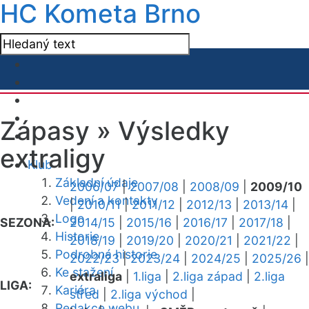
HC Kometa Brno
Zápasy »
Výsledky
extraligy
Klub
Základní údaje
2006/07
|
2007/08
|
2008/09
|
2009/10
Vedení a kontakty
|
2010/11
|
2011/12
|
2012/13
|
2013/14
|
Logo
SEZONA:
2014/15
|
2015/16
|
2016/17
|
2017/18
|
Historie
2018/19
|
2019/20
|
2020/21
|
2021/22
|
Podrobná historie
2022/23
|
2023/24
|
2024/25
|
2025/26
|
Ke stažení
extraliga
|
1.liga
|
2.liga západ
|
2.liga
LIGA:
Kariéra
střed
|
2.liga východ
|
Redakce webu