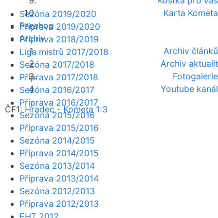
Kostka pro vás
Karta Kometa
Sezóna 2019/2020
Fanshop
Příprava 2019/2020
Archiv
Příprava 2018/2019
Archiv článků
Liga mistrů 2017/2018
Archiv aktualit
Sezóna 2017/2018
Fotogalerie
Příprava 2017/2018
Youtube kanál
Sezóna 2016/2017
Příprava 2016/2017
ČF1:
Hradec - Kometa 1:3
Sezóna 2015/2016
Příprava 2015/2016
Sezóna 2014/2015
Příprava 2014/2015
Sezóna 2013/2014
Příprava 2013/2014
Sezóna 2012/2013
Příprava 2012/2013
EHT 2012