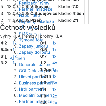
Realizační týmy
5
18.09.2009
Vítkovice
Kladno
7:0
Partneři mládeže
3
13.09.2009
Č.Budějovice
Kladno
4:5sn
Nábor dětí
2
11.09.2009
Plzeň
Kladno
2:1
Úspěchy mládeže
Četnost výsledků
ZŠ Labská
SMS servis
výhry KLA |
remízy |
prohry KLA
Týmová fota
4:2
1x
0:1
1x
Zápasy juniorů
5:4sn
1x
0:5
1x
Zápasy dorostu
6:1
1x
0:7
1x
Partneři
6:2
1x
1:2
4x
Generální partner
1:2pp
1x
GOLD hlavní partner
1:2sn
1x
Hlavní partneři
1:3
3x
Business partneři
Hrdí partneři
1:4
1x
Mediální partneři
1:8
2x
Partneři mládeže
2:3
2x