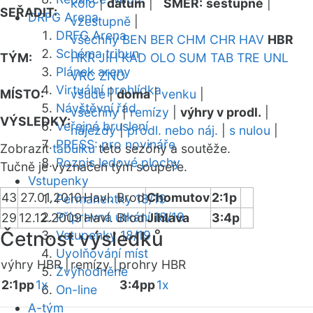
kolo
|
datum
|
SMĚR:
sestupně
|
SEŘADIT:
DRFG Arena
vzestupně
|
DRFG Arena
všechny
BEN
BER
CHM
CHR
HAV
HBR
Schéma tribun
TÝM:
HKR
JIH
KAD
OLO
SUM
TAB
TRE
UNL
Plánek areny
VRC
ZNO
Virtuální prohlídka
MÍSTO:
všude
|
doma
|
venku
|
Návštěvní řád
všechny
|
remízy
|
výhry v prodl.
|
VÝSLEDKY:
Veřejné bruslení
nájezdy
|
prodl. nebo náj.
|
s nulou
|
PRESS: pro novináře
Zobrazit
tabulku
této sezóny a soutěže.
Rozpis ledové plochy
Tučně je vyznačen tým soupeře.
Vstupenky
43
27.01.2010
Havl. Brod
Chomutov
2:1p
Permanentky 18/19
Přípravná utkání 18/19
29
12.12.2009
Havl. Brod
Jihlava
3:4p
Četnost výsledků
Vstupenky 18/19
Uvolňování míst
výhry HBR |
remízy |
prohry HBR
Zvýhodněné
2:1pp
1x
3:4pp
1x
On-line
A-tým