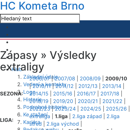
HC Kometa Brno
Zápasy »
Výsledky
extraligy
Klub
Základní údaje
2006/07
|
2007/08
|
2008/09
|
2009/10
Vedení a kontakty
|
2010/11
|
2011/12
|
2012/13
|
2013/14
|
Logo
SEZONA:
2014/15
|
2015/16
|
2016/17
|
2017/18
|
Historie
2018/19
|
2019/20
|
2020/21
|
2021/22
|
Podrobná historie
2022/23
|
2023/24
|
2024/25
|
2025/26
|
Ke stažení
extraliga
|
1.liga
|
2.liga západ
|
2.liga
LIGA:
Kariéra
střed
|
2.liga východ
|
Redakce webu