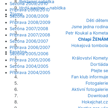
Reklamní nabídka
Sezóna 2009/2010
Hrdý partner - nabídka
Příprava 2009/2010
Žijeme
Sezóna 2008/2009
Děti dětem
Příprava 2008/2009
Jsme jedna rodina
Sezóna 2007/2008
Petr Koukal a Kometa
Příprava 2007/2008
Chlapi ŽENÁM
Sezóna 2006/2007
Hokejová tombola
Příprava 2006/2007
Fanzóna
Sezóna 2005/2006
Království Komety
Příprava 2005/2006
Dortiáda
Sezóna 2004/2005
Ptejte se
Příprava 2004/2005
Fan klub informuje
Fotogalerie
Aktivní fotogalerie
Download
Hokejchat.cz