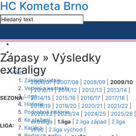
HC Kometa Brno
Zápasy »
Výsledky
extraligy
Klub
Základní údaje
2006/07
|
2007/08
|
2008/09
|
2009/10
Vedení a kontakty
|
2010/11
|
2011/12
|
2012/13
|
2013/14
|
Logo
SEZONA:
2014/15
|
2015/16
|
2016/17
|
2017/18
|
Historie
2018/19
|
2019/20
|
2020/21
|
2021/22
|
Podrobná historie
2022/23
|
2023/24
|
2024/25
|
2025/26
|
Ke stažení
extraliga
|
1.liga
|
2.liga západ
|
2.liga
LIGA:
Kariéra
střed
|
2.liga východ
|
Redakce webu