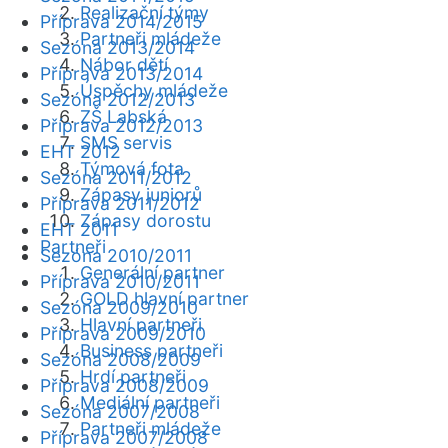
Realizační týmy
Příprava 2014/2015
Partneři mládeže
Sezóna 2013/2014
Nábor dětí
Příprava 2013/2014
Úspěchy mládeže
Sezóna 2012/2013
ZŠ Labská
Příprava 2012/2013
SMS servis
EHT 2012
Týmová fota
Sezóna 2011/2012
Zápasy juniorů
Příprava 2011/2012
Zápasy dorostu
EHT 2011
Partneři
Sezóna 2010/2011
Generální partner
Příprava 2010/2011
GOLD hlavní partner
Sezóna 2009/2010
Hlavní partneři
Příprava 2009/2010
Business partneři
Sezóna 2008/2009
Hrdí partneři
Příprava 2008/2009
Mediální partneři
Sezóna 2007/2008
Partneři mládeže
Příprava 2007/2008