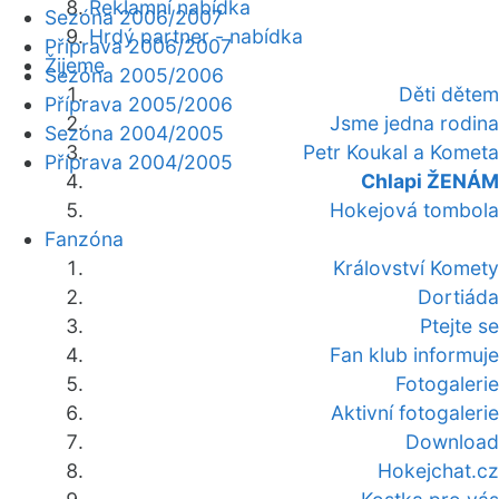
Reklamní nabídka
Sezóna 2006/2007
Hrdý partner - nabídka
Příprava 2006/2007
Žijeme
Sezóna 2005/2006
Děti dětem
Příprava 2005/2006
Jsme jedna rodina
Sezóna 2004/2005
Petr Koukal a Kometa
Příprava 2004/2005
Chlapi ŽENÁM
Hokejová tombola
Fanzóna
Království Komety
Dortiáda
Ptejte se
Fan klub informuje
Fotogalerie
Aktivní fotogalerie
Download
Hokejchat.cz