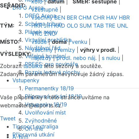
kolo
|
datum
|
SMĚR:
sestupně
|
SEŘADIT:
DRFG Arena
vzestupně
|
DRFG Arena
všechny
BEN
BER
CHM
CHR
HAV
HBR
Schéma tribun
TÝM:
HKR
JIH
KAD
OLO
SUM
TAB
TRE
UNL
Plánek areny
VRC
ZNO
Virtuální prohlídka
MÍSTO:
všude
|
doma
|
venku
|
Návštěvní řád
všechny
|
remízy
|
výhry v prodl.
|
VÝSLEDKY:
Veřejné bruslení
nájezdy
|
prodl. nebo náj.
|
s nulou
|
PRESS: pro novináře
Zobrazit
tabulku
této sezóny a soutěže.
Rozpis ledové plochy
Zadaným parametrům nevyhovuje žádný zápas.
Vstupenky
Permanentky 18/19
Přípravná utkání 18/19
Vaše připomínky k této stránce uvítáme na
Vstupenky 18/19
webmaster
@esports.cz.
Uvolňování míst
Tweet
Zvýhodněné
Tipsport extraliga
On-line
Přípravná utkání
A-tým