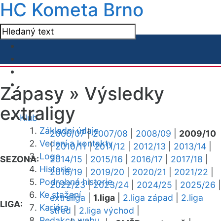
HC Kometa Brno
Zápasy »
Výsledky
extraligy
Klub
Základní údaje
2006/07
|
2007/08
|
2008/09
|
2009/10
Vedení a kontakty
|
2010/11
|
2011/12
|
2012/13
|
2013/14
|
Logo
SEZONA:
2014/15
|
2015/16
|
2016/17
|
2017/18
|
Historie
2018/19
|
2019/20
|
2020/21
|
2021/22
|
Podrobná historie
2022/23
|
2023/24
|
2024/25
|
2025/26
|
Ke stažení
extraliga
|
1.liga
|
2.liga západ
|
2.liga
LIGA:
Kariéra
střed
|
2.liga východ
|
Redakce webu