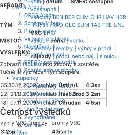
kolo
|
datum
|
SMĚR:
sestupně
|
SEŘADIT:
DRFG Arena
vzestupně
|
DRFG Arena
všechny
BEN
BER
CHM
CHR
HAV
HBR
Schéma tribun
TÝM:
HKR
JIH
KAD
OLO
SUM
TAB
TRE
UNL
Plánek areny
VRC
ZNO
Virtuální prohlídka
MÍSTO:
všude
|
doma
|
venku
|
Návštěvní řád
všechny
|
remízy
|
výhry v prodl.
|
VÝSLEDKY:
Veřejné bruslení
nájezdy
|
prodl. nebo náj.
|
s nulou
|
PRESS: pro novináře
Zobrazit
tabulku
této sezóny a soutěže.
Rozpis ledové plochy
Tučně je vyznačen tým soupeře.
Vstupenky
35
30.12.2009
Vrchlabí
Ústí n/L
4:3sn
Permanentky 18/19
Přípravná utkání 18/19
22
21.11.2009
Vrchlabí
Havl. Brod
3:2sn
Vstupenky 18/19
18
07.11.2009
Vrchlabí
Chrudim
4:5sn
Uvolňování míst
Četnost výsledků
Zvýhodněné
výhry VRC |
remízy |
prohry VRC
On-line
3:2sn
1x
4:5sn
1x
A-tým