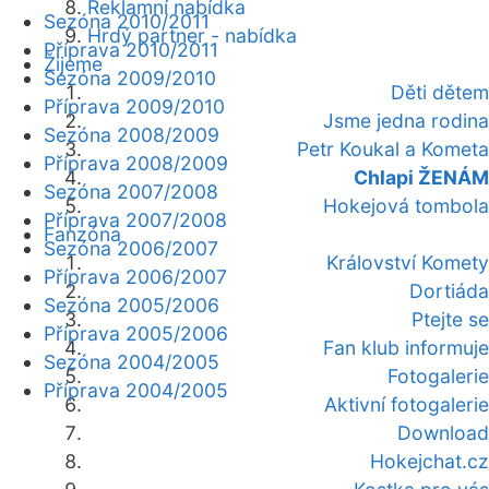
Reklamní nabídka
Sezóna 2010/2011
Hrdý partner - nabídka
Příprava 2010/2011
Žijeme
Sezóna 2009/2010
Děti dětem
Příprava 2009/2010
Jsme jedna rodina
Sezóna 2008/2009
Petr Koukal a Kometa
Příprava 2008/2009
Chlapi ŽENÁM
Sezóna 2007/2008
Hokejová tombola
Příprava 2007/2008
Fanzóna
Sezóna 2006/2007
Království Komety
Příprava 2006/2007
Dortiáda
Sezóna 2005/2006
Ptejte se
Příprava 2005/2006
Fan klub informuje
Sezóna 2004/2005
Fotogalerie
Příprava 2004/2005
Aktivní fotogalerie
Download
Hokejchat.cz