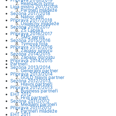
Realizační týmy
Liga mistrů 2017/2018
Partneři mládeže
Sezóna 2017/2018
Nábor dětí
Příprava 2017/2018
Úspěchy mládeže
Sezóna 2016/2017
ZŠ Labská
Příprava 2016/2017
SMS servis
Sezóna 2015/2016
Týmová fota
Příprava 2015/2016
Zápasy juniorů
Sezóna 2014/2015
Zápasy dorostu
Příprava 2014/2015
Partneři
Sezóna 2013/2014
Generální partner
Příprava 2013/2014
GOLD hlavní partner
Sezóna 2012/2013
Hlavní partneři
Příprava 2012/2013
Business partneři
EHT 2012
Hrdí partneři
Sezóna 2011/2012
Mediální partneři
Příprava 2011/2012
Partneři mládeže
EHT 2011