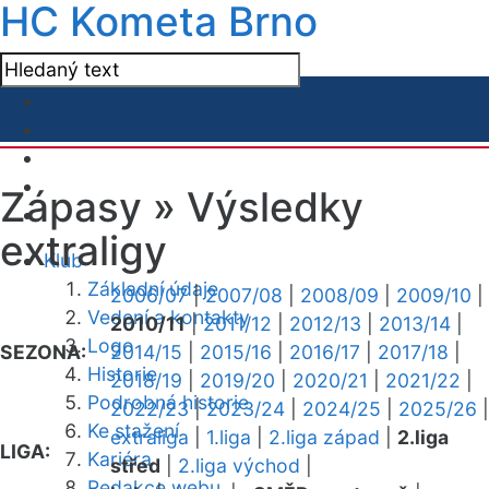
HC Kometa Brno
Zápasy »
Výsledky
extraligy
Klub
Základní údaje
2006/07
|
2007/08
|
2008/09
|
2009/10
|
Vedení a kontakty
2010/11
|
2011/12
|
2012/13
|
2013/14
|
Logo
SEZONA:
2014/15
|
2015/16
|
2016/17
|
2017/18
|
Historie
2018/19
|
2019/20
|
2020/21
|
2021/22
|
Podrobná historie
2022/23
|
2023/24
|
2024/25
|
2025/26
|
Ke stažení
extraliga
|
1.liga
|
2.liga západ
|
2.liga
LIGA:
Kariéra
střed
|
2.liga východ
|
Redakce webu