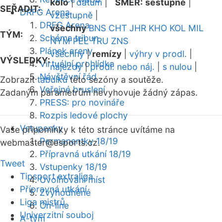
kolo
|
datum
|
SMĚR:
sestupně
|
SEŘADIT:
DRFG Arena
vzestupně
|
DRFG Arena
všechny
BNS
CHT
JHR
KHO
KOL
MIL
TÝM:
Schéma tribun
NYM
PEL
TRU
ZNS
Plánek areny
všechny
|
remízy
|
výhry v prodl.
|
VÝSLEDKY:
Virtuální prohlídka
nájezdy
|
prodl. nebo náj.
|
s nulou
|
Návštěvní řád
Zobrazit
tabulku
této sezóny a soutěže.
Veřejné bruslení
Zadaným parametrům nevyhovuje žádný zápas.
PRESS: pro novináře
Rozpis ledové plochy
Vstupenky
Vaše připomínky k této stránce uvítáme na
Permanentky 18/19
webmaster
@esports.cz.
Přípravná utkání 18/19
Tweet
Vstupenky 18/19
Tipsport extraliga
Uvolňování míst
Přípravná utkání
Zvýhodněné
Liga mistrů
On-line
Univerzitní souboj
A-tým