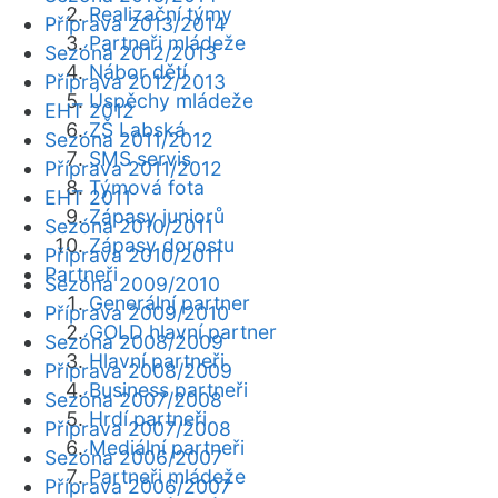
Realizační týmy
Příprava 2013/2014
Partneři mládeže
Sezóna 2012/2013
Nábor dětí
Příprava 2012/2013
Úspěchy mládeže
EHT 2012
ZŠ Labská
Sezóna 2011/2012
SMS servis
Příprava 2011/2012
Týmová fota
EHT 2011
Zápasy juniorů
Sezóna 2010/2011
Zápasy dorostu
Příprava 2010/2011
Partneři
Sezóna 2009/2010
Generální partner
Příprava 2009/2010
GOLD hlavní partner
Sezóna 2008/2009
Hlavní partneři
Příprava 2008/2009
Business partneři
Sezóna 2007/2008
Hrdí partneři
Příprava 2007/2008
Mediální partneři
Sezóna 2006/2007
Partneři mládeže
Příprava 2006/2007