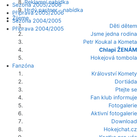
Reklamní nabídka
Sezóna 2005/2006
Hrdý partner - nabídka
Příprava 2005/2006
Žijeme
Sezóna 2004/2005
Děti dětem
Příprava 2004/2005
Jsme jedna rodina
Petr Koukal a Kometa
Chlapi ŽENÁM
Hokejová tombola
Fanzóna
Království Komety
Dortiáda
Ptejte se
Fan klub informuje
Fotogalerie
Aktivní fotogalerie
Download
Hokejchat.cz