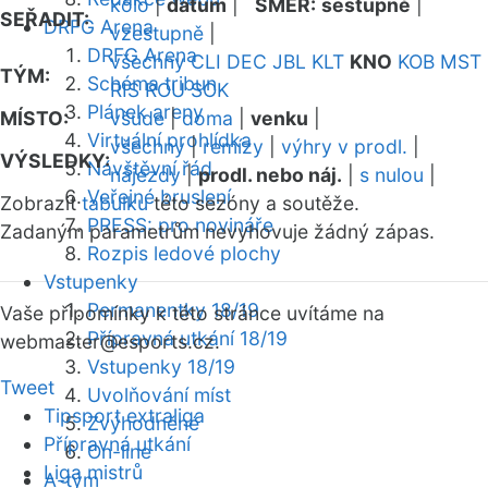
kolo
|
datum
|
SMĚR:
sestupně
|
SEŘADIT:
DRFG Arena
vzestupně
|
DRFG Arena
všechny
CLI
DEC
JBL
KLT
KNO
KOB
MST
TÝM:
Schéma tribun
RIS
ROU
SOK
Plánek areny
MÍSTO:
všude
|
doma
|
venku
|
Virtuální prohlídka
všechny
|
remízy
|
výhry v prodl.
|
VÝSLEDKY:
Návštěvní řád
nájezdy
|
prodl. nebo náj.
|
s nulou
|
Veřejné bruslení
Zobrazit
tabulku
této sezóny a soutěže.
PRESS: pro novináře
Zadaným parametrům nevyhovuje žádný zápas.
Rozpis ledové plochy
Vstupenky
Permanentky 18/19
Vaše připomínky k této stránce uvítáme na
Přípravná utkání 18/19
webmaster
@esports.cz.
Vstupenky 18/19
Tweet
Uvolňování míst
Tipsport extraliga
Zvýhodněné
Přípravná utkání
On-line
Liga mistrů
A-tým