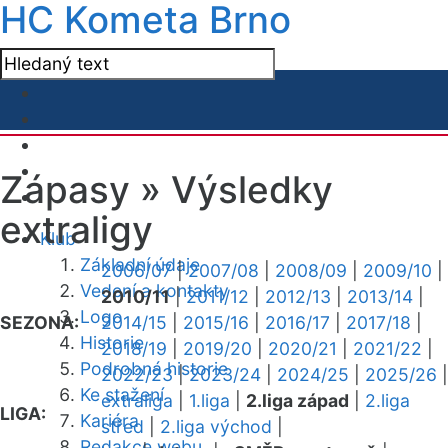
HC Kometa Brno
Zápasy »
Výsledky
extraligy
Klub
Základní údaje
2006/07
|
2007/08
|
2008/09
|
2009/10
|
Vedení a kontakty
2010/11
|
2011/12
|
2012/13
|
2013/14
|
Logo
SEZONA:
2014/15
|
2015/16
|
2016/17
|
2017/18
|
Historie
2018/19
|
2019/20
|
2020/21
|
2021/22
|
Podrobná historie
2022/23
|
2023/24
|
2024/25
|
2025/26
|
Ke stažení
extraliga
|
1.liga
|
2.liga západ
|
2.liga
LIGA:
Kariéra
střed
|
2.liga východ
|
Redakce webu