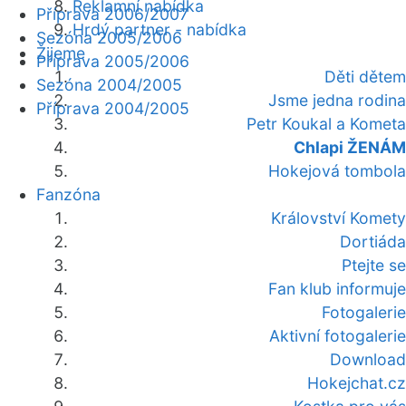
Reklamní nabídka
Příprava 2006/2007
Hrdý partner - nabídka
Sezóna 2005/2006
Žijeme
Příprava 2005/2006
Děti dětem
Sezóna 2004/2005
Jsme jedna rodina
Příprava 2004/2005
Petr Koukal a Kometa
Chlapi ŽENÁM
Hokejová tombola
Fanzóna
Království Komety
Dortiáda
Ptejte se
Fan klub informuje
Fotogalerie
Aktivní fotogalerie
Download
Hokejchat.cz