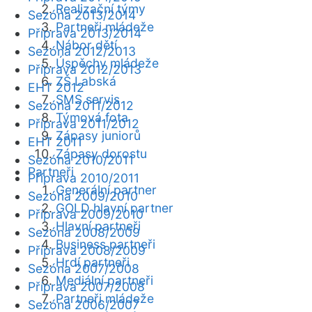
Realizační týmy
Sezóna 2013/2014
Partneři mládeže
Příprava 2013/2014
Nábor dětí
Sezóna 2012/2013
Úspěchy mládeže
Příprava 2012/2013
ZŠ Labská
EHT 2012
SMS servis
Sezóna 2011/2012
Týmová fota
Příprava 2011/2012
Zápasy juniorů
EHT 2011
Zápasy dorostu
Sezóna 2010/2011
Partneři
Příprava 2010/2011
Generální partner
Sezóna 2009/2010
GOLD hlavní partner
Příprava 2009/2010
Hlavní partneři
Sezóna 2008/2009
Business partneři
Příprava 2008/2009
Hrdí partneři
Sezóna 2007/2008
Mediální partneři
Příprava 2007/2008
Partneři mládeže
Sezóna 2006/2007