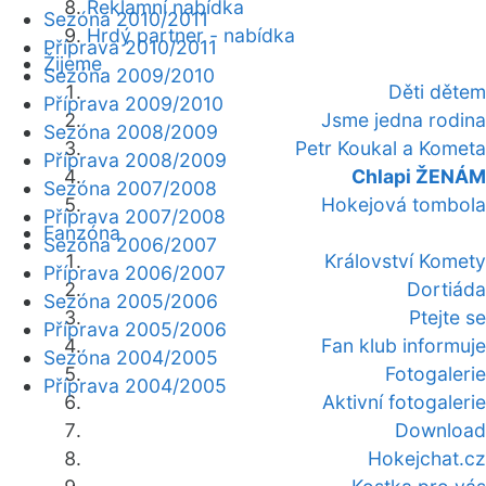
Reklamní nabídka
Sezóna 2010/2011
Hrdý partner - nabídka
Příprava 2010/2011
Žijeme
Sezóna 2009/2010
Děti dětem
Příprava 2009/2010
Jsme jedna rodina
Sezóna 2008/2009
Petr Koukal a Kometa
Příprava 2008/2009
Chlapi ŽENÁM
Sezóna 2007/2008
Hokejová tombola
Příprava 2007/2008
Fanzóna
Sezóna 2006/2007
Království Komety
Příprava 2006/2007
Dortiáda
Sezóna 2005/2006
Ptejte se
Příprava 2005/2006
Fan klub informuje
Sezóna 2004/2005
Fotogalerie
Příprava 2004/2005
Aktivní fotogalerie
Download
Hokejchat.cz