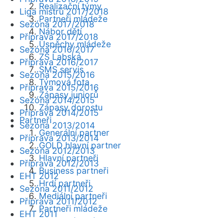
Realizační týmy
Liga mistrů 2017/2018
Partneři mládeže
Sezóna 2017/2018
Nábor dětí
Příprava 2017/2018
Úspěchy mládeže
Sezóna 2016/2017
ZŠ Labská
Příprava 2016/2017
SMS servis
Sezóna 2015/2016
Týmová fota
Příprava 2015/2016
Zápasy juniorů
Sezóna 2014/2015
Zápasy dorostu
Příprava 2014/2015
Partneři
Sezóna 2013/2014
Generální partner
Příprava 2013/2014
GOLD hlavní partner
Sezóna 2012/2013
Hlavní partneři
Příprava 2012/2013
Business partneři
EHT 2012
Hrdí partneři
Sezóna 2011/2012
Mediální partneři
Příprava 2011/2012
Partneři mládeže
EHT 2011