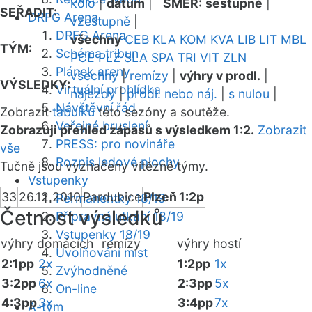
kolo
|
datum
|
SMĚR:
sestupně
|
SEŘADIT:
DRFG Arena
vzestupně
|
DRFG Arena
všechny
CEB
KLA
KOM
KVA
LIB
LIT
MBL
TÝM:
Schéma tribun
PCE
PLZ
SLA
SPA
TRI
VIT
ZLN
Plánek areny
všechny
|
remízy
|
výhry v prodl.
|
VÝSLEDKY:
Virtuální prohlídka
nájezdy
|
prodl. nebo náj.
|
s nulou
|
Návštěvní řád
Zobrazit
tabulku
této sezóny a soutěže.
Veřejné bruslení
Zobrazuji přehled zápasů s výsledkem 1:2.
Zobrazit
PRESS: pro novináře
vše
Rozpis ledové plochy
Tučně jsou vyznačeny vítězné týmy.
Vstupenky
33
26.12.2010
Pardubice
Plzeň
1:2p
Permanentky 18/19
Četnost výsledků
Přípravná utkání 18/19
Vstupenky 18/19
výhry domácích
remízy
výhry hostí
Uvolňování míst
2:1pp
2x
1:2pp
1x
Zvýhodněné
3:2pp
6x
2:3pp
5x
On-line
4:3pp
3x
3:4pp
7x
A-tým