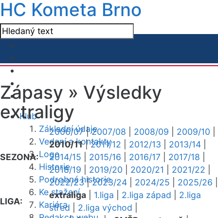
HC Kometa Brno
Zápasy »
Výsledky
extraligy
Klub
Základní údaje
2006/07
|
2007/08
|
2008/09
|
2009/10
|
Vedení a kontakty
2010/11
|
2011/12
|
2012/13
|
2013/14
|
Logo
SEZONA:
2014/15
|
2015/16
|
2016/17
|
2017/18
|
Historie
2018/19
|
2019/20
|
2020/21
|
2021/22
|
Podrobná historie
2022/23
|
2023/24
|
2024/25
|
2025/26
|
Ke stažení
extraliga
|
1.liga
|
2.liga západ
|
2.liga
LIGA:
Kariéra
střed
|
2.liga východ
|
Redakce webu