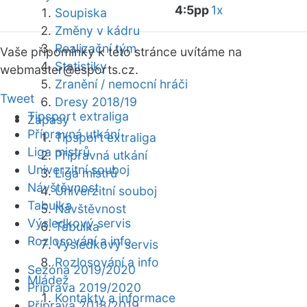
4:5pp
1x
Soupiska
Změny v kádru
Realizační tým
Vaše připomínky k této stránce uvítáme na
Statistiky
webmaster
@esports.cz.
Zranění / nemocní hráči
Tweet
Dresy 2018/19
Tipsport extraliga
Zápasy
Přípravná utkání
Tipsport extraliga
Liga mistrů
Přípravná utkání
Univerzitní souboj
Liga mistrů
Návštěvnost
Univerzitní souboj
Tabulka
Návštěvnost
Výsledkový servis
Tabulka
Rozlosování a info
Výsledkový servis
Rozlosování a info
Sezóna 2019/2020
Mládež
Příprava 2019/2020
Kontakty a informace
Příprava 2018/2019