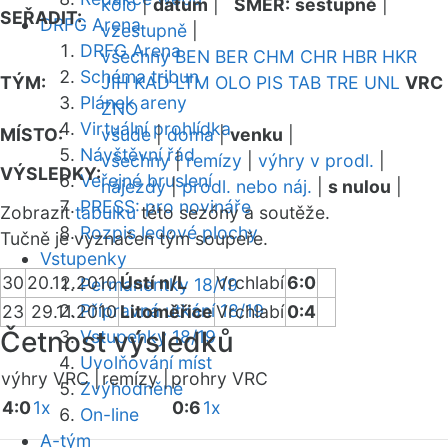
kolo
|
datum
|
SMĚR:
sestupně
|
SEŘADIT:
DRFG Arena
vzestupně
|
DRFG Arena
všechny
BEN
BER
CHM
CHR
HBR
HKR
Schéma tribun
TÝM:
JIH
KAD
LTM
OLO
PIS
TAB
TRE
UNL
VRC
Plánek areny
ZNO
Virtuální prohlídka
MÍSTO:
všude
|
doma
|
venku
|
Návštěvní řád
všechny
|
remízy
|
výhry v prodl.
|
VÝSLEDKY:
Veřejné bruslení
nájezdy
|
prodl. nebo náj.
|
s nulou
|
PRESS: pro novináře
Zobrazit
tabulku
této sezóny a soutěže.
Rozpis ledové plochy
Tučně je vyznačen tým soupeře.
Vstupenky
30
20.12.2010
Ústí n/L
Vrchlabí
6:0
Permanentky 18/19
Přípravná utkání 18/19
23
29.11.2010
Litoměřice
Vrchlabí
0:4
Četnost výsledků
Vstupenky 18/19
Uvolňování míst
výhry VRC |
remízy |
prohry VRC
Zvýhodněné
4:0
1x
0:6
1x
On-line
A-tým