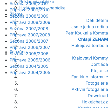
Reklamní nabídka
Sezóna 2009/2010
Hrdý partner - nabídka
Příprava 2009/2010
Žijeme
Sezóna 2008/2009
Děti dětem
Příprava 2008/2009
Jsme jedna rodina
Sezóna 2007/2008
Petr Koukal a Kometa
Příprava 2007/2008
Chlapi ŽENÁM
Sezóna 2006/2007
Hokejová tombola
Příprava 2006/2007
Fanzóna
Sezóna 2005/2006
Království Komety
Příprava 2005/2006
Dortiáda
Sezóna 2004/2005
Ptejte se
Příprava 2004/2005
Fan klub informuje
Fotogalerie
Aktivní fotogalerie
Download
Hokejchat.cz