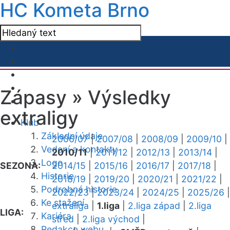
HC Kometa Brno
Zápasy »
Výsledky
extraligy
Klub
Základní údaje
2006/07
|
2007/08
|
2008/09
|
2009/10
|
Vedení a kontakty
2010/11
|
2011/12
|
2012/13
|
2013/14
|
Logo
SEZONA:
2014/15
|
2015/16
|
2016/17
|
2017/18
|
Historie
2018/19
|
2019/20
|
2020/21
|
2021/22
|
Podrobná historie
2022/23
|
2023/24
|
2024/25
|
2025/26
|
Ke stažení
extraliga
|
1.liga
|
2.liga západ
|
2.liga
LIGA:
Kariéra
střed
|
2.liga východ
|
Redakce webu