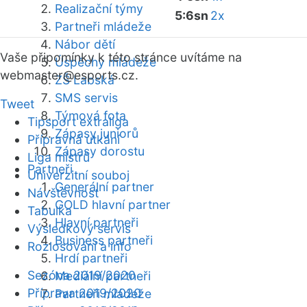
Realizační týmy
5:6sn
2x
Partneři mládeže
Nábor dětí
Vaše připomínky k této stránce uvítáme na
Úspěchy mládeže
webmaster
@esports.cz.
ZŠ Labská
SMS servis
Tweet
Týmová fota
Tipsport extraliga
Zápasy juniorů
Přípravná utkání
Zápasy dorostu
Liga mistrů
Partneři
Univerzitní souboj
Generální partner
Návštěvnost
GOLD hlavní partner
Tabulka
Hlavní partneři
Výsledkový servis
Business partneři
Rozlosování a info
Hrdí partneři
Sezóna 2019/2020
Mediální partneři
Příprava 2019/2020
Partneři mládeže