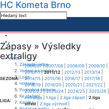
HC Kometa Brno
Zápasy »
Výsledky
extraligy
Klub
Základní údaje
2006/07
|
2007/08
|
2008/09
|
2009/10
|
Vedení a kontakty
2010/11
|
2011/12
|
2012/13
|
2013/14
|
Logo
SEZONA:
2014/15
|
2015/16
|
2016/17
|
2017/18
|
Historie
2018/19
|
2019/20
|
2020/21
|
2021/22
|
Podrobná historie
2022/23
|
2023/24
|
2024/25
|
2025/26
|
Ke stažení
extraliga
|
1.liga
|
2.liga západ
|
2.liga
LIGA:
Kariéra
střed
|
2.liga východ
|
Redakce webu