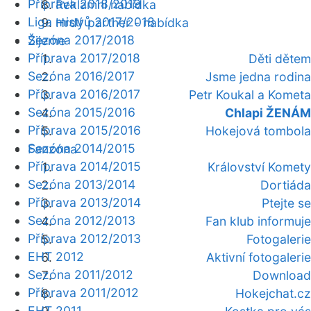
Příprava 2018/2019
Reklamní nabídka
Liga mistrů 2017/2018
Hrdý partner - nabídka
Sezóna 2017/2018
Žijeme
Příprava 2017/2018
Děti dětem
Sezóna 2016/2017
Jsme jedna rodina
Příprava 2016/2017
Petr Koukal a Kometa
Sezóna 2015/2016
Chlapi ŽENÁM
Příprava 2015/2016
Hokejová tombola
Sezóna 2014/2015
Fanzóna
Příprava 2014/2015
Království Komety
Sezóna 2013/2014
Dortiáda
Příprava 2013/2014
Ptejte se
Sezóna 2012/2013
Fan klub informuje
Příprava 2012/2013
Fotogalerie
EHT 2012
Aktivní fotogalerie
Sezóna 2011/2012
Download
Příprava 2011/2012
Hokejchat.cz
EHT 2011