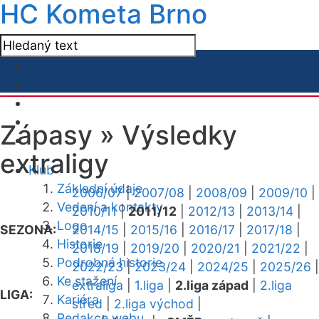
HC Kometa Brno
Zápasy »
Výsledky
extraligy
Klub
Základní údaje
2006/07
|
2007/08
|
2008/09
|
2009/10
|
Vedení a kontakty
2010/11
|
2011/12
|
2012/13
|
2013/14
|
Logo
SEZONA:
2014/15
|
2015/16
|
2016/17
|
2017/18
|
Historie
2018/19
|
2019/20
|
2020/21
|
2021/22
|
Podrobná historie
2022/23
|
2023/24
|
2024/25
|
2025/26
|
Ke stažení
extraliga
|
1.liga
|
2.liga západ
|
2.liga
LIGA:
Kariéra
střed
|
2.liga východ
|
Redakce webu