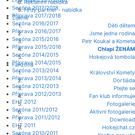
Reklamní nabídka
Sezóna 2017/2018
Hrdý partner - nabídka
Příprava 2017/2018
Žijeme
Sezóna 2016/2017
Děti dětem
Příprava 2016/2017
Jsme jedna rodina
Sezóna 2015/2016
Petr Koukal a Kometa
Příprava 2015/2016
Chlapi ŽENÁM
Sezóna 2014/2015
Hokejová tombola
Příprava 2014/2015
Fanzóna
Sezóna 2013/2014
Království Komety
Příprava 2013/2014
Dortiáda
Sezóna 2012/2013
Ptejte se
Příprava 2012/2013
Fan klub informuje
EHT 2012
Fotogalerie
Sezóna 2011/2012
Aktivní fotogalerie
Příprava 2011/2012
Download
EHT 2011
Hokejchat.cz
Sezóna 2010/2011