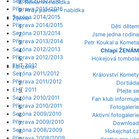
Sezóna 2015/2016
Reklamní nabídka
Příprava 2015/2016
Hrdý partner - nabídka
Sezóna 2014/2015
Žijeme
Příprava 2014/2015
Děti dětem
Sezóna 2013/2014
Jsme jedna rodina
Příprava 2013/2014
Petr Koukal a Kometa
Sezóna 2012/2013
Chlapi ŽENÁM
Příprava 2012/2013
Hokejová tombola
EHT 2012
Fanzóna
Sezóna 2011/2012
Království Komety
Příprava 2011/2012
Dortiáda
EHT 2011
Ptejte se
Sezóna 2010/2011
Fan klub informuje
Příprava 2010/2011
Fotogalerie
Sezóna 2009/2010
Aktivní fotogalerie
Příprava 2009/2010
Download
Sezóna 2008/2009
Hokejchat.cz
Příprava 2008/2009