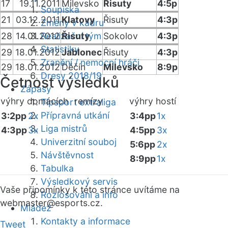
17
19.11.2011
Milevsko
Řisuty
4:5p
Soupiska
21
03.12.2011
Klatovy
Řisuty
4:3p
Změny v kádru
28
14.01.2012
Realizační tým
Řisuty
Sokolov
4:3p
Statistiky
29
18.01.2012
Jablonec
Řisuty
4:3p
Zranění / nemocní hráči
29
18.01.2012
Děčín
Milevsko
8:9p
Dresy 2018/19
Četnost výsledků
Zápasy
výhry domácích
remízy
výhry hostí
Tipsport extraliga
Přípravná utkání
3:2pp
2x
3:4pp
1x
Liga mistrů
4:3pp
3x
4:5pp
3x
Univerzitní souboj
5:6pp
2x
Návštěvnost
8:9pp
1x
Tabulka
Výsledkový servis
Vaše připomínky k této stránce uvítáme na
Rozlosování a info
webmaster
@esports.cz.
Mládež
Kontakty a informace
Tweet