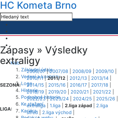
HC Kometa Brno
Zápasy »
Výsledky
extraligy
Klub
Základní údaje
2006/07
|
2007/08
|
2008/09
|
2009/10
|
Vedení a kontakty
2010/11
|
2011/12
|
2012/13
|
2013/14
|
Logo
SEZONA:
2014/15
|
2015/16
|
2016/17
|
2017/18
|
Historie
2018/19
|
2019/20
|
2020/21
|
2021/22
|
Podrobná historie
2022/23
|
2023/24
|
2024/25
|
2025/26
|
Ke stažení
extraliga
|
1.liga
|
2.liga západ
|
2.liga
LIGA:
Kariéra
střed
|
2.liga východ
|
Redakce webu